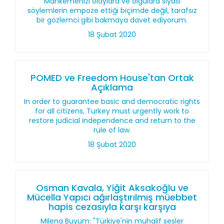
Mahkemenizi olaylara ve olgulara siyasi
söylemlerin empoze ettiği biçimde değil, tarafsız
bir gözlemci gibi bakmaya davet ediyorum.
18 Şubat 2020
POMED ve Freedom House'tan Ortak
Açıklama
In order to guarantee basic and democratic rights
for all citizens, Turkey must urgently work to
restore judicial independence and return to the
rule of law.
18 Şubat 2020
Osman Kavala, Yiğit Aksakoğlu ve
Mücella Yapıcı ağırlaştırılmış müebbet
hapis cezasıyla karşı karşıya
Milena Buyum: "Türkiye'nin muhalif sesler