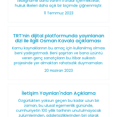
tebliğname daha vahim iftiralar içermektedir,
hukuk ilkeleri daha açık bir biçimde çiğnenmiştir.
11 Temmuz 2023
TRT’nin dijital platformunda yayınlanan
dizi ile ilgili Osman Kavala açıklaması
Kamu kaynaklarının bu amaç için kullanılmış olması
beni yadırgatmadı. Beni şaşırtan ve bana üzüntü
veren genç sanatçıların bu itibar suikastı
projesinde yer almaktan rahatsızlık duymamaları.
20 Haziran 2023
İletişim Yayınları'ndan Açıklama
Özgürlükten yoksun geçen bu kadar uzun bir
zaman, bu ulusal egemenlik gününde,
cumhuriyetin 100 yıllık tarihinin unutulmayacak
zulümlerinden, adaletsizliklerinden biri olarak