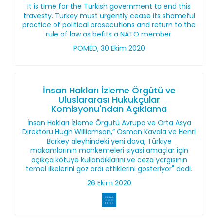
It is time for the Turkish government to end this
travesty. Turkey must urgently cease its shameful
practice of political prosecutions and return to the
rule of law as befits a NATO member.
POMED, 30 Ekim 2020
İnsan Hakları İzleme Örgütü ve
Uluslararası Hukukçular
Komisyonu'ndan Açıklama
İnsan Hakları İzleme Örgütü Avrupa ve Orta Asya
Direktörü Hugh Williamson,” Osman Kavala ve Henri
Barkey aleyhindeki yeni dava, Türkiye
makamlarının mahkemeleri siyasi amaçlar için
açıkça kötüye kullandıklarını ve ceza yargısının
temel ilkelerini göz ardı ettiklerini gösteriyor" dedi.
26 Ekim 2020