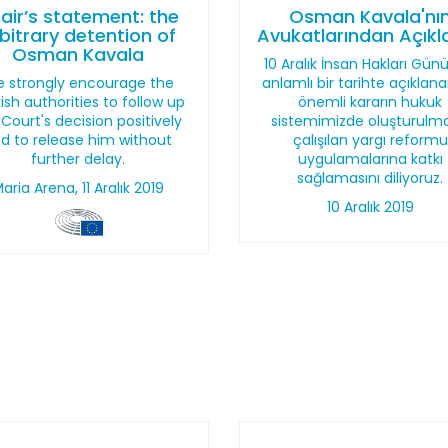
air’s statement: the
Osman Kavala'nı
bitrary detention of
Avukatlarından Açık
Osman Kavala
10 Aralık İnsan Hakları Günü
 strongly encourage the
anlamlı bir tarihte açıklan
ish authorities to follow up
önemli kararın hukuk
 Court's decision positively
sistemimizde oluşturulm
d to release him without
çalışılan yargı reformu
further delay.
uygulamalarına katkı
sağlamasını diliyoruz.
aria Arena, 11 Aralık 2019
10 Aralık 2019