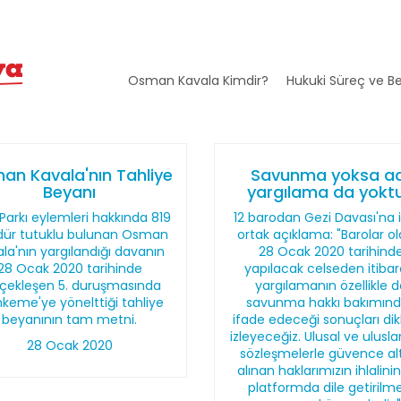
Osman Kavala Kimdir?
Hukuki Süreç ve Be
an Kavala'nın Tahliye
Savunma yoksa ad
Beyanı
yargılama da yoktu
Parkı eylemleri hakkında 819
12 barodan Gezi Davası'na il
ür tutuklu bulunan Osman
ortak açıklama: "Barolar o
la'nın yargılandığı davanın
28 Ocak 2020 tarihind
28 Ocak 2020 tarihinde
yapılacak celseden itibar
çekleşen 5. duruşmasında
yargılamanın özellikle 
keme'ye yönelttiği tahliye
savunma hakkı bakımın
beyanının tam metni.
ifade edeceği sonuçları dik
izleyeceğiz. Ulusal ve ulusla
28 Ocak 2020
sözleşmelerle güvence al
alınan haklarımızın ihlalini
platformda dile getirilme