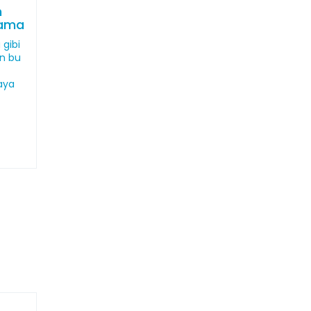
n
lama
 gibi
an bu
aya