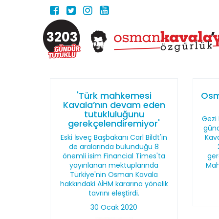
3203
'Türk mahkemesi
Osm
Kavala’nın devam eden
tutukluluğunu
Gezi 
gerekçelendiremiyor'
günd
Eski İsveç Başbakanı Carl Bildt'in
Kava
de aralarında bulunduğu 8
önemli isim Financial Times'ta
ger
yayınlanan mektuplarında
Mah
Türkiye'nin Osman Kavala
hakkındaki AİHM kararına yönelik
tavrını eleştirdi.
30 Ocak 2020