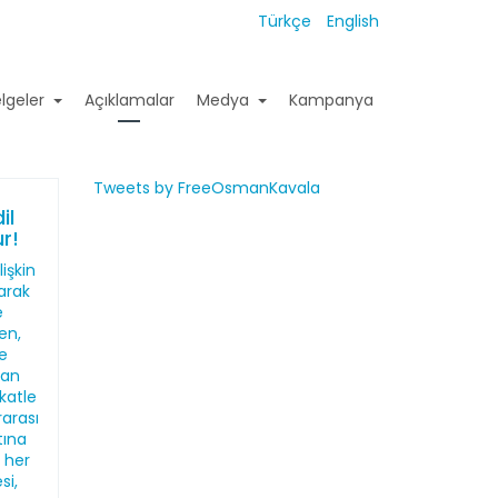
Türkçe
English
lgeler
Açıklamalar
Medya
Kampanya
Tweets by FreeOsmanKavala
il
r!
işkin
larak
e
en,
de
dan
katle
rarası
tına
n her
si,