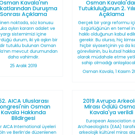
Osman Kavala'nın
Osman Kavala'da
katlarından Duruşma
Tutukluluğunun 2. Yıl
Sonrası Açıklama
Açıklama
linen noktada, söz konusu
Gerçek bir yargı reformu içi
ka aykırı kararın adalet ve
özgürlüğünün en temel i
yargı sistemimizi içine
hakkı olduğunun kabul edi
düğü durum, iki yılı aşkın bir
gerekir. Bu olursa, hiç kims
dir tutuklu bulunan Osman
hiçbir siyasetçinin ya da 
la’nın mevcut durumundan
görevlisinin, bu kutsal hakka
daha vahimdir.
olarak müdahale etme yetk
sahip olmadığı anlaşılacak
25 Aralık 2019
Osman Kavala, 1 Kasım 2
52. AICA Uluslarası
2019 Avrupa Arkeolo
ongresi'nin Osman
Mirası Ödülü Osm
Kavala Hakkında
Kavala'ya verildi
Bildirgesi
European Association o
er AICA International üyeleri
Archaeologists (EAA) taraf
öln ve Berlin’de düzenlenen
arkeolojik kültürel miras al