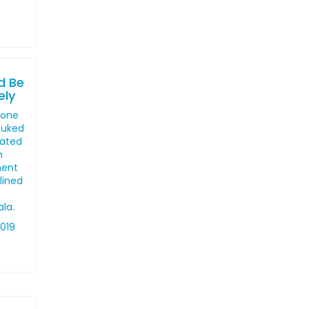
"
d Be
ely
 one
buked
vated
h
ment
lined
la.
2019