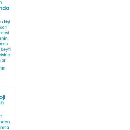
n
ında
n kişi
nsan
lmesi
enin,
kamu
 keyfi
isine
tır.
019
ji
an
f
ından
anına