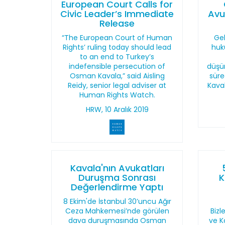
European Court Calls for
Civic Leader’s Immediate
Avu
Release
“The European Court of Human
Ge
Rights’ ruling today should lead
huku
to an end to Turkey’s
indefensible persecution of
düşür
Osman Kavala,” said Aisling
süre
Reidy, senior legal adviser at
Kava
Human Rights Watch.
HRW, 10 Aralık 2019
Kavala'nın Avukatları
Duruşma Sonrası
K
Değerlendirme Yaptı
8 Ekim'de İstanbul 30’uncu Ağır
Ceza Mahkemesi’nde görülen
Bizl
dava duruşmasında Osman
ve K