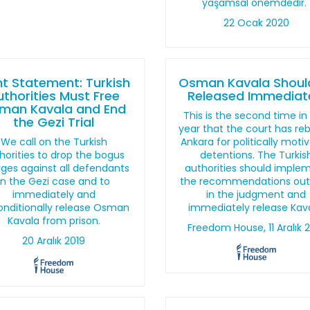
yaşamsal önemdedir.
22 Ocak 2020
nt Statement: Turkish
Osman Kavala Shoul
uthorities Must Free
Released Immediat
man Kavala and End
This is the second time in
the Gezi Trial
year that the court has re
We call on the Turkish
Ankara for politically moti
horities to drop the bogus
detentions. The Turkis
ges against all defendants
authorities should imple
in the Gezi case and to
the recommendations out
immediately and
in the judgment and
nditionally release Osman
immediately release Kava
Kavala from prison.
Freedom House, 11 Aralık 
20 Aralık 2019