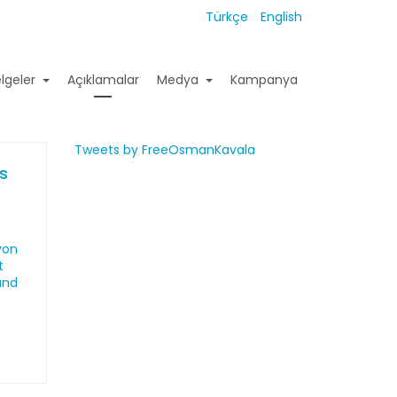
Türkçe
English
lgeler
Açıklamalar
Medya
Kampanya
Tweets by FreeOsmanKavala
es
von
t
und