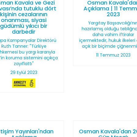
man Kavala ve Gezi
Osman Kavala'da
ası’nda tutuklu dört
Açıklama | 11 Tem
kişinin cezalarının
2023
onanması, siyasi
Yargıtay Başsavcılığı’nı
güdümlü yıkıcı bir
hazırlamış olduğu tebliğ
darbedir
daha vahim iftiralar
upa Kampanyalar Direktörü
içermektedir, hukuk ilkeleri
Ruth Tanner: "Türkiye
açık bir biçimde çiğnenmiş
kemesi bu yargı kararıyla
11 Temmuz 2023
’in koruma sistemini açıkça
zayıflattı"
29 Eylül 2023
etişim Yayınları'ndan
Osman Kavala'dan 2