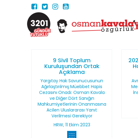
3201
9 Sivil Toplum
202
Kuruluşundan Ortak
H
Açıklama
Yargıtay Hak Savunucusunun
Av
Ağırlaştırılmış Müebbet Hapis
Mec
Cezasını Onadı: Osman Kavala
İn
ve Diğer Dört Sanığın
Mahkumiyetlerinin Onanmasına
Acilen Uluslararası Yanıt
Verilmesi Gerekiyor
HRW, 11 Ekim 2023