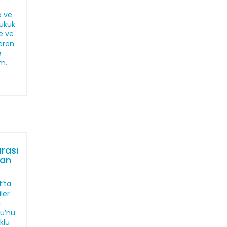
a ve
ukuk
ne ve
eren
e
m.
arası
man
t’ta
ler
ı
lü’nü
klu