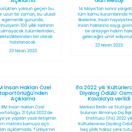
Açıklama
Gün Mesajı
ürlükten yoksun geçen bu
14 Mayıs’tan sonra yargıd
r uzun bir zaman, bu ulusal
tüm kamu kurumlarında h
egemenlik gününde,
ilkelerine, insan haysiyeti
uriyetin 100 yıllık tarihinin
insan haklarına saygı göst
tulmayacak zulümlerinden,
bir anlayışın hakim hal
letsizliklerinden biri olarak
geleceğini ümit ediyoru
hatırlanacak.
23 Nisan 2023
23 Nisan 2023
M İnsan Hakları Özel
ifa 2022 yılı ‘Kültürler
Raportörlüğü'nden
Diyalog Ödülü’ Os
Açıklama
Kavala’ya verildi
BM İnsan Hakları Özel
Merkezi Berlin ve Stuttgar
ortörlüğü, 21 Eylül 2022’de
bulunan Almanya Dış İlişki
ye’ye yapılan yazılı iletişimin
Enstitüsü (ifa) 2022 yıl
am metnini kamuya açtı.
‘Kültürlerarası Diyalog Ödü
lan açıklamada, Türkiye’nin
beş yıldır haksız yere tutu