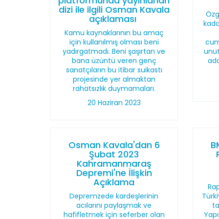
platformunda yayınlanan
dizi ile ilgili Osman Kavala
Özg
açıklaması
kada
Kamu kaynaklarının bu amaç
için kullanılmış olması beni
cumh
yadırgatmadı. Beni şaşırtan ve
unu
bana üzüntü veren genç
ada
sanatçıların bu itibar suikastı
projesinde yer almaktan
rahatsızlık duymamaları.
20 Haziran 2023
Osman Kavala'dan 6
B
Şubat 2023
Kahramanmaraş
Depremi'ne İlişkin
Açıklama
Rap
Depremzede kardeşlerinin
Türki
acılarını paylaşmak ve
t
hafifletmek için seferber olan
Yapı