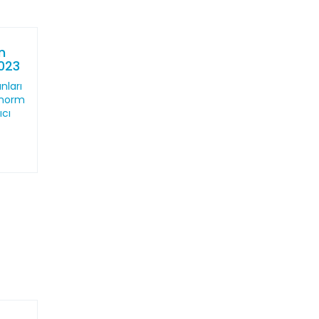
n
2023
nları
 norm
ıcı