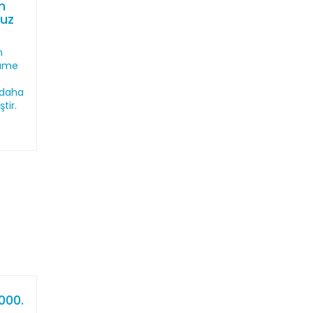
n
muz
n
name
 daha
tir.
000.