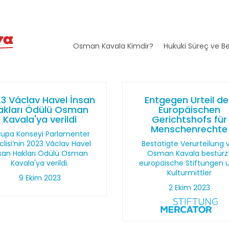
Osman Kavala Kimdir?
Hukuki Süreç ve Be
3 Václav Havel İnsan
Entgegen Urteil d
akları Ödülü Osman
Europäischen
Kavala'ya verildi
Gerichtshofs für
Menschenrechte
rupa Konseyi Parlamenter
lisi’nin 2023 Václav Havel
Bestätigte Verurteilung 
san Hakları Ödülü Osman
Osman Kavala bestürz
Kavala'ya verildi.
europäische Stiftungen 
Kulturmittler
9 Ekim 2023
2 Ekim 2023