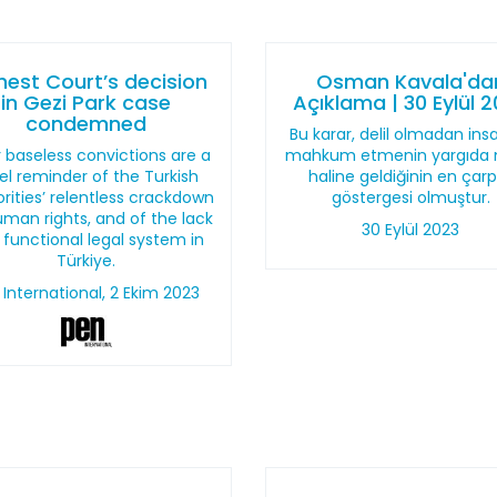
hest Court’s decision
Osman Kavala'da
in Gezi Park case
Açıklama | 30 Eylül 
condemned
Bu karar, delil olmadan insa
r baseless convictions are a
mahkum etmenin yargıda
el reminder of the Turkish
haline geldiğinin en çarp
rities’ relentless crackdown
göstergesi olmuştur.
man rights, and of the lack
30 Eylül 2023
 functional legal system in
Türkiye.
 International, 2 Ekim 2023