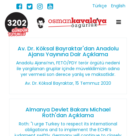
Türkçe
English
3202
Av. Dr. Köksal Bayraktar'dan Anadolu
Ajansı Yayınına Dair Açıklama
Anadolu Ajansı’nın, FETÖ/PDY terör örgütü nedeni
ile yargılanan gruplar içinde müvekkilimizin adına
yer vermesi son derece yanlış ve maksatlıdır.
Av. Dr. Köksal Bayraktar, 15 Temmuz 2020
Almanya Devlet Bakanı Michael
Roth'dan Açıklama
Roth: "I urge Turkey to respect its international
obligations and to implement the ECHR’s
judgment swiftly. Germany will continue to closely