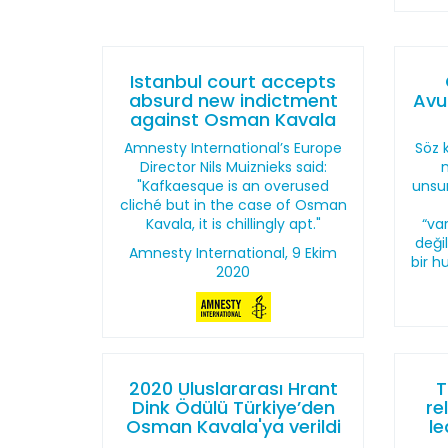
Istanbul court accepts
absurd new indictment
Avu
against Osman Kavala
Amnesty International’s Europe
Söz 
Director Nils Muiznieks said:
"Kafkaesque is an overused
unsu
cliché but in the case of Osman
Kavala, it is chillingly apt."
“va
deği
Amnesty International, 9 Ekim
bir h
2020
2020 Uluslararası Hrant
T
Dink Ödülü Türkiye’den
re
Osman Kavala'ya verildi
l