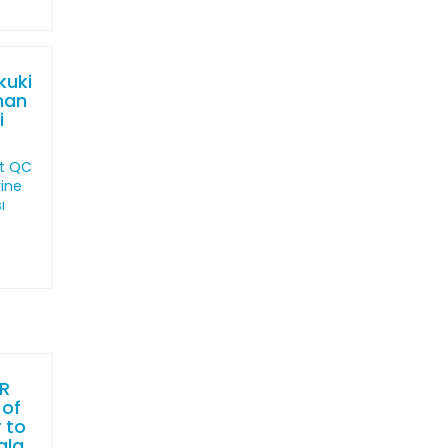
kuki
man
i
t QC
ine
ı
.
R
 of
 to
ala