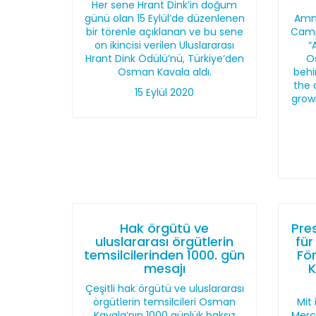
Her sene Hrant Dink’in doğum
günü olan 15 Eylül’de düzenlenen
Amne
bir törenle açıklanan ve bu sene
Camp
on ikincisi verilen Uluslararası
“
Hrant Dink Ödülü’nü, Türkiye’den
O
Osman Kavala aldı.
behi
the 
15 Eylül 2020
grow
Hak örgütü ve
Pres
uluslararası örgütlerin
für
temsilcilerinden 1000. gün
Fö
mesajı
K
Çeşitli hak örgütü ve uluslararası
örgütlerin temsilcileri Osman
Mit
Kavala’nın 1000 günlük haksız
Merc