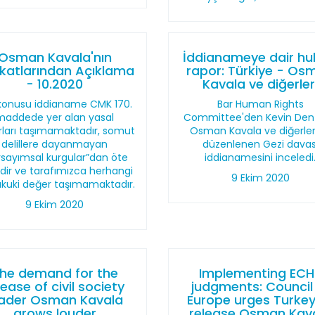
Osman Kavala'nın
İddianameye dair hu
katlarından Açıklama
rapor: Türkiye - Os
- 10.2020
Kavala ve diğerler
konusu iddianame CMK 170.
Bar Human Rights
maddede yer alan yasal
Committee'den Kevin Den
rları taşımamaktadır, somut
Osman Kavala ve diğerler
delillere dayanmayan
düzenlenen Gezi davas
rsayımsal kurgular”dan öte
iddianamesini inceledi
ldir ve tarafımızca herhangi
9 Ekim 2020
ukuki değer taşımamaktadır.
9 Ekim 2020
he demand for the
Implementing ECH
lease of civil society
judgments: Council
eader Osman Kavala
Europe urges Turkey
grows louder
release Osman Kav