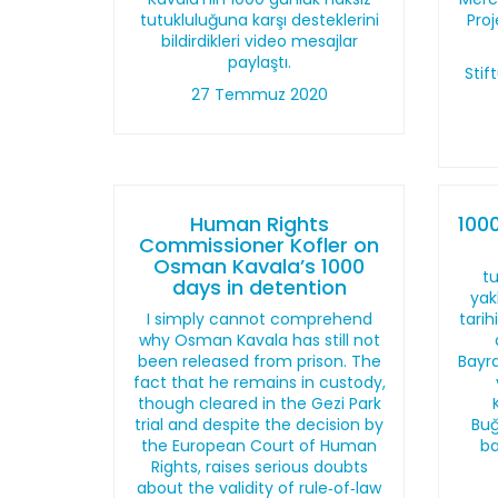
tutukluluğuna karşı desteklerini
Pro
bildirdikleri video mesajlar
paylaştı.
Sti
27 Temmuz 2020
Human Rights
100
Commissioner Kofler on
Osman Kavala’s 1000
t
days in detention
yak
I simply cannot comprehend
tarih
why Osman Kavala has still not
been released from prison. The
Bayra
fact that he remains in custody,
though cleared in the Gezi Park
trial and despite the decision by
Buğ
the European Court of Human
ba
Rights, raises serious doubts
about the validity of rule‑of‑law