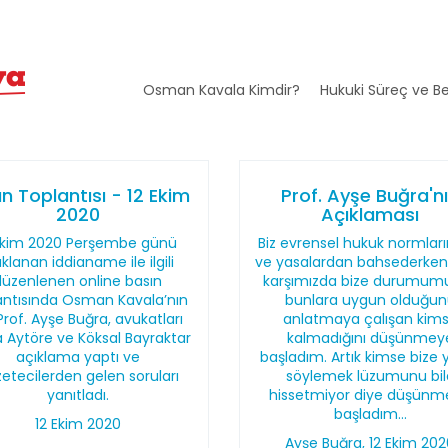
Osman Kavala Kimdir?
Hukuki Süreç ve Be
n Toplantısı - 12 Ekim
Prof. Ayşe Buğra'n
2020
Açıklaması
Ekim 2020 Perşembe günü
Biz evrensel hukuk normlar
ıklanan iddianame ile ilgili
ve yasalardan bahsederken,
düzenlenen online basın
karşımızda bize durumum
antısında Osman Kavala’nın
bunlara uygun olduğun
Prof. Ayşe Buğra, avukatları
anlatmaya çalışan kim
 Aytöre ve Köksal Bayraktar
kalmadığını düşünmey
açıklama yaptı ve
başladım. Artık kimse bize 
etecilerden gelen soruları
söylemek lüzumunu bil
yanıtladı.
hissetmiyor diye düşünm
başladım...
12 Ekim 2020
Ayşe Buğra, 12 Ekim 20