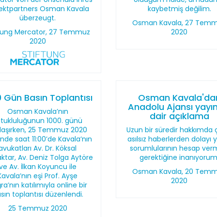
jektpartners Osman Kavala
kaybetmiş değilim.
überzeugt.
Osman Kavala, 27 Tem
ftung Mercator, 27 Temmuz
2020
2020
0 Gün Basın Toplantısı
Osman Kavala'da
Anadolu Ajansı yayı
Osman Kavala’nın
dair açıklama
utukluluğunun 1000. günü
laşırken, 25 Temmuz 2020
Uzun bir süredir hakkımda 
inde saat 11:00’de Kavala’nın
asılsız haberlerden dolayı 
avukatları Av. Dr. Köksal
sorumlularının hesap ver
ktar, Av. Deniz Tolga Aytöre
gerektiğine inanıyorum
ve Av. İlkan Koyuncu ile
Osman Kavala, 20 Tem
Kavala’nın eşi Prof. Ayşe
2020
ra’nın katılımıyla online bir
sın toplantısı düzenlendi.
25 Temmuz 2020