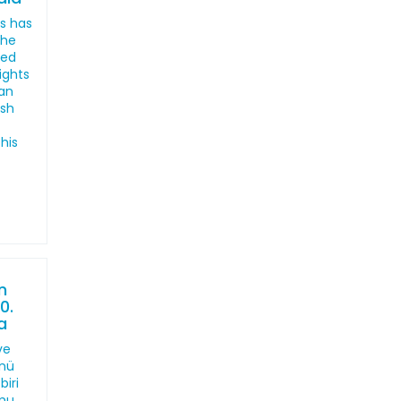
s has
the
led
ights
an
ish
his
n
0.
a
ve
ünü
iri
mu