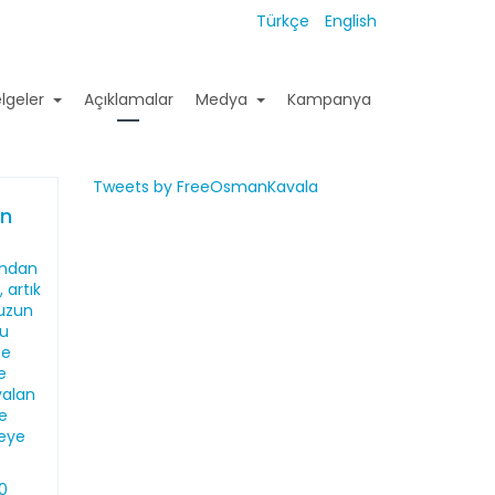
Türkçe
English
lgeler
Açıklamalar
Medya
Kampanya
Tweets by FreeOsmanKavala
ın
ından
 artık
uzun
u
se
e
yalan
e
eye
20