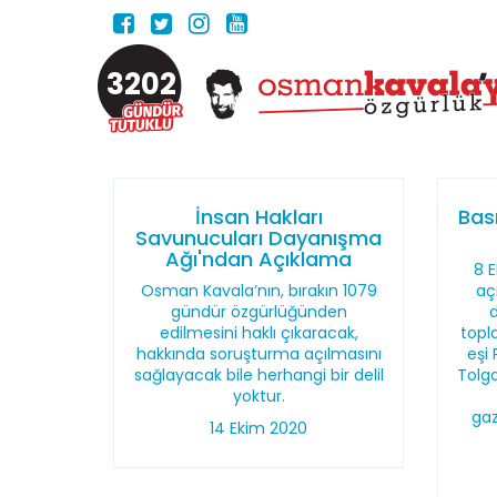
3202
İnsan Hakları
Bası
Savunucuları Dayanışma
Ağı'ndan Açıklama
8 
Osman Kavala’nın, bırakın 1079
aç
gündür özgürlüğünden
edilmesini haklı çıkaracak,
topl
hakkında soruşturma açılmasını
eşi 
sağlayacak bile herhangi bir delil
Tolga
yoktur.
gaz
14 Ekim 2020