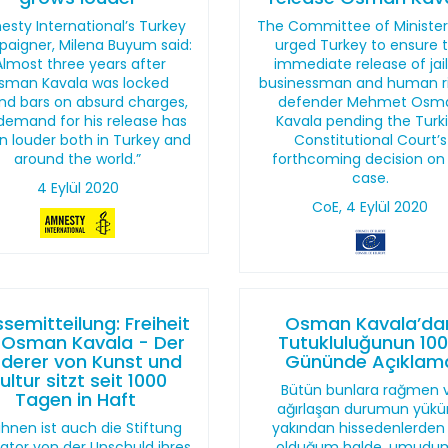
sty International’s Turkey
The Committee of Minister
aigner, Milena Buyum said:
urged Turkey to ensure 
Almost three years after
immediate release of jai
sman Kavala was locked
businessman and human r
nd bars on absurd charges,
defender Mehmet Osm
demand for his release has
Kavala pending the Turk
n louder both in Turkey and
Constitutional Court’s
around the world.”
forthcoming decision on 
case.
4 Eylül 2020
CoE, 4 Eylül 2020
semitteilung: Freiheit
Osman Kavala’da
 Osman Kavala - Der
Tutukluluğunun 100
rderer von Kunst und
Gününde Açıklam
ultur sitzt seit 1000
Bütün bunlara rağmen 
Tagen in Haft
ağırlaşan durumun yük
 ihnen ist auch die Stiftung
yakından hissedenlerden b
ator von der Unschuld ihres
olduğum halde, umudu