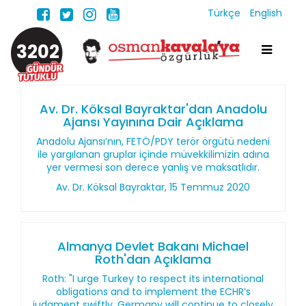
Türkçe
English
3202
Av. Dr. Köksal Bayraktar'dan Anadolu
Ajansı Yayınına Dair Açıklama
Anadolu Ajansı’nın, FETÖ/PDY terör örgütü nedeni
ile yargılanan gruplar içinde müvekkilimizin adına
yer vermesi son derece yanlış ve maksatlıdır.
Av. Dr. Köksal Bayraktar, 15 Temmuz 2020
Almanya Devlet Bakanı Michael
Roth'dan Açıklama
Roth: "I urge Turkey to respect its international
obligations and to implement the ECHR’s
judgment swiftly. Germany will continue to closely