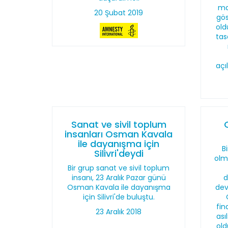
ma
20 Şubat 2019
gö
old
tas
açı
Sanat ve sivil toplum
insanları Osman Kavala
ile dayanışma için
Bi
Silivri'deydi
olm
Bir grup sanat ve sivil toplum
insanı, 23 Aralık Pazar günü
d
Osman Kavala ile dayanışma
dev
için Silivri'de buluştu.
fin
23 Aralık 2018
ası
old