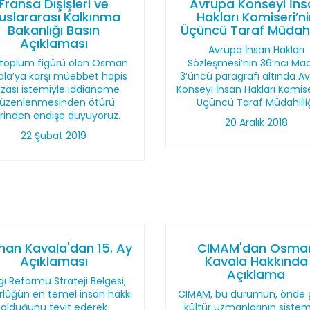
Fransa Dışişleri ve
Avrupa Konseyi İns
luslararası Kalkınma
Hakları Komiseri’n
Bakanlığı Basın
Üçüncü Taraf Müdahil
Açıklaması
Avrupa İnsan Hakları
l toplum figürü olan Osman
Sözleşmesi’nin 36’ncı Ma
ala’ya karşı müebbet hapis
3’üncü paragrafı altında A
zası istemiyle iddianame
Konseyi İnsan Hakları Komise
üzenlenmesinden ötürü
Üçüncü Taraf Müdahilli
rinden endişe duyuyoruz.
20 Aralık 2018
22 Şubat 2019
an Kavala'dan 15. Ay
CIMAM'dan Osma
Açıklaması
Kavala Hakkında
Açıklama
gı Reformu Strateji Belgesi,
rlüğün en temel insan hakkı
CIMAM, bu durumun, önde 
olduğunu teyit ederek
kültür uzmanlarının sistem