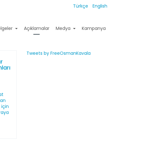
Türkçe
English
lgeler
Açıklamalar
Medya
Kampanya
Tweets by FreeOsmanKavala
ür
ları
e
at
san
için
araya