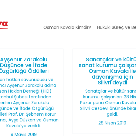
Osman Kavala Kimdir?
Hukuki Süreç ve Be
Ayşenur Zarakolu
Sanatçılar ve kült
Düşünce ve İfade
sanat kurumu çalışan
Özgürlüğü Ödülleri
Osman Kavala il
dayanışma için
san hakları savunucusu ve
Silivri'deydi
ncı Ayşenur Zarakolu adına
san Hakları Derneği (İHD)
Sanatçılar ve kültür san
stanbul Şubesi tarafından
kurumu çalışanları, 28 Ni
verilen Ayşenur Zarakolu
Pazar günü Osman Kavala 
şünce ve İfade Özgürlüğü
Silivri Cezaevi önünde bir
leri Prof. Dr. Şebnem Korur
geldi.
ancı, Ayşe Düzkan ve Osman
28 Nisan 2019
Kavala’ya verildi.
9 Mayıs 2019