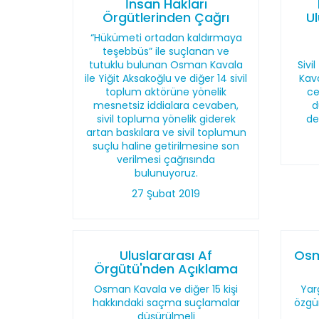
İnsan Hakları
Örgütlerinden Çağrı
U
“Hükümeti ortadan kaldırmaya
teşebbüs” ile suçlanan ve
tutuklu bulunan Osman Kavala
Sivi
ile Yiğit Aksakoğlu ve diğer 14 sivil
Kav
toplum aktörüne yönelik
ce
mesnetsiz iddialara cevaben,
d
sivil topluma yönelik giderek
de
artan baskılara ve sivil toplumun
suçlu haline getirilmesine son
verilmesi çağrısında
bulunuyoruz.
27 Şubat 2019
Uluslararası Af
Osm
Örgütü'nden Açıklama
Osman Kavala ve diğer 15 kişi
Yar
hakkındaki saçma suçlamalar
özgü
düşürülmeli