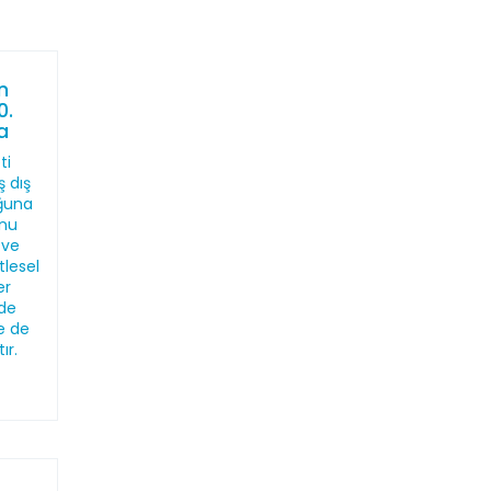
n
0.
a
ti
 dış
uğuna
unu
 ve
tlesel
er
rde
e de
ır.