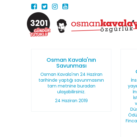
3201
Osman Kavala'nın
Savunması
Osman Kavala'nın 24 Haziran
tarihinde yaptığı savunmasının
İn
tam metnine buradan
yayı
ulaşabilirsiniz.
İn
İ
24 Haziran 2019
Dü
Ödül
Finc