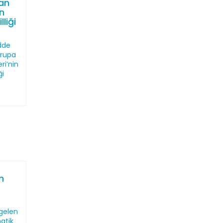
an
in
liği
dde
vrupa
ri’nin
ği
n
gelen
atik