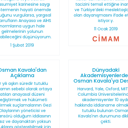
sumiyet karinesine saygı
tacizini temsil ettiğine ina
stermenin hayati önemde
ve Türkiye’deki meslektaşla
uğunu vurgularsa, yargısal
olan dayanışmasını ifade 
arrufların Anayasa ve AİHS
istiyor.y.
normlarına uygun hale
11 Ocak 2019
gelmelerinin yolunun
labileceğini düşünüyorum.
1 Şubat 2019
Osman Kavala'dan
Dünyadaki
Açıklama
Akademisyenlerd
Osman Kavala'ya De
r yılı aşkın süredir tutuklu
amın sebebi olarak ortaya
Harvard, Yale, Oxford, MI
atılan anayasal düzeni
Columbia Üniversitelerin
eğiştirmek ve hükümeti
akademisyenler 10 aydı
irmek suçlamalarının Gezi
hakkında iddianame olmak
Olaylarının yöneticisi ve
tutuklu bulunan Osma
ansörü olduğum iddiasının
Kavala'nın durumuna dik
lsız ve dayanaktan yoksun
çekti.
uklarını gösterebilmek için