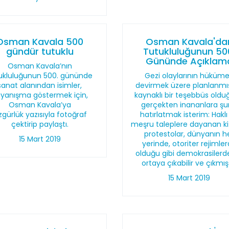
Osman Kavala 500
Osman Kavala'da
gündür tutuklu
Tutukluluğunun 50
Gününde Açıklam
Osman Kavala’nın
ukluluğunun 500. gününde
Gezi olaylarının hüküme
sanat alanından isimler,
devirmek üzere planlanmış
yanışma göstermek için,
kaynaklı bir teşebbüs old
Osman Kavala’ya
gerçekten inananlara ş
gürlük yazısıyla fotoğraf
hatırlatmak isterim: Haklı
çektirip paylaştı.
meşru taleplere dayanan ki
protestolar, dünyanın h
15 Mart 2019
yerinde, otoriter rejimle
olduğu gibi demokrasilerd
ortaya çıkabilir ve çıkmışt
15 Mart 2019