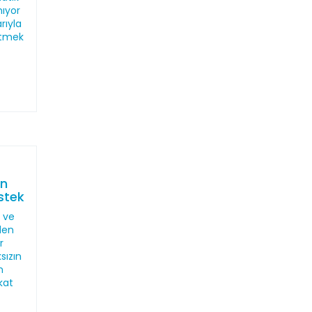
nıyor
rıyla
etmek
en
stek
T ve
den
r
sızın
n
kat