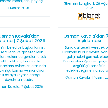
nışma mesajlarını paylaştı.
Shermin Langhoff, 28 Ağu
1 Kasım 2025
2025
Osman Kavala'dan
Osman Kavala'dan 7.
klama | 7 Şubat 2025
Açıklaması
m’ın, belediye başkanlarının,
Bana asıl teselli verecek o
asetçilerin ve gazetecilerin
ülkemde hukuk devleti yö
klanmalarında görülen ortak
gelişmeleri görmek olac
zellik, artık suçlamalar ile
Bunun olacağına ve gerçe
ananların eylemleri arasında
özgürlüğü teneffüs
ki ilişki kurma ve inandırıcı
edebileceğime inanıyor
elil ortaya koyma gereği
Osman Kavala, 1 Kasım 2
duyulmamasıdır.
man Kavala, 7 Şubat 2025