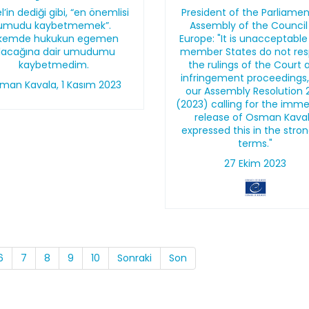
l’in dediği gibi, “en önemlisi
President of the Parliame
umudu kaybetmemek”.
Assembly of the Council
lkemde hukukun egemen
Europe: "It is unacceptable
lacağına dair umudumu
member States do not re
kaybetmedim.
the rulings of the Court 
infringement proceedings
man Kavala, 1 Kasım 2023
our Assembly Resolution 
(2023) calling for the imm
release of Osman Kava
expressed this in the stro
terms."
27 Ekim 2023
6
7
8
9
10
Sonraki
Son