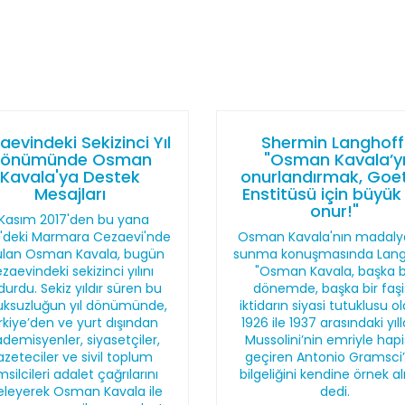
aevindeki Sekizinci Yıl
Shermin Langhoff
önümünde Osman
"Osman Kavala’y
Kavala'ya Destek
onurlandırmak, Goe
Mesajları
Enstitüsü için büyük 
onur!"
 Kasım 2017'den bu yana
vri'deki Marmara Cezaevi'nde
Osman Kavala'nın madalya
ulan Osman Kavala, bugün
sunma konuşmasında Lang
zaevindeki sekizinci yılını
"Osman Kavala, başka b
durdu. Sekiz yıldır süren bu
dönemde, başka bir faşi
uksuzluğun yıl dönümünde,
iktidarın siyasi tutuklusu o
rkiye’den ve yurt dışından
1926 ile 1937 arasındaki yıll
demisyenler, siyasetçiler,
Mussolini’nin emriyle hap
azeteciler ve sivil toplum
geçiren Antonio Gramsci’
silcileri adalet çağrılarını
bilgeliğini kendine örnek al
eleyerek Osman Kavala ile
dedi.