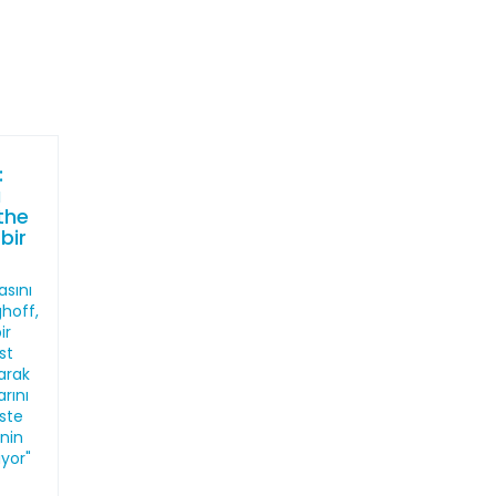
:
ı
the
bir
sını
hoff,
ir
st
larak
arını
iste
nin
ıyor"