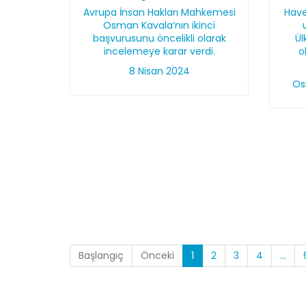
Avrupa İnsan Hakları Mahkemesi
Have
Osman Kavala’nın ikinci
başvurusunu öncelikli olarak
Ü
incelemeye karar verdi.
o
8 Nisan 2024
Os
Başlangıç
Önceki
1
2
3
4
...