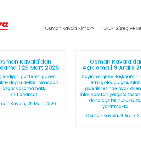
Osman Kavala Kimdir?
Hukuki Süreç ve Be
Osman Kavala'dan
Osman Kavala'da
klama | 26 Mart 2026
Açıklama | 9 Aralık 
şlendiğini gösteren güvenilir
Sayın Yargıtay Başkanı’nın 
likte doğru deliller olmadan
etmiş olduğu gibi, ihlali
özgür yaşama hakkı
giderilmesinde ayak dire
kısıtlanamaz.
ihlali yaratan yargısal tasar
daha ağır bir hukuksuzl
man Kavala, 26 Mart 2026
yaratmakta.
Osman Kavala, 9 Aralık 2