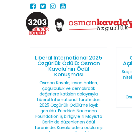
3203
Liberal International 2025
Özgürlük Ödülü: Osman
Açı
Kavala'nın Ödül
Suç i
Konuşması
nite
Osman Kavala, insan hakları,
çoğulculuk ve demokratik
değerlere katkıları dolayısıyla
Os
Liberal International tarafından
2025 Özgürlük Ödülü’ne layık
görüldü. Friedrich Naumann
Foundation iş birliğiyle 4 Mayıs’ta
Berlin’de düzenlenen ödül
töreninde, Kavala adına ödülü eşi