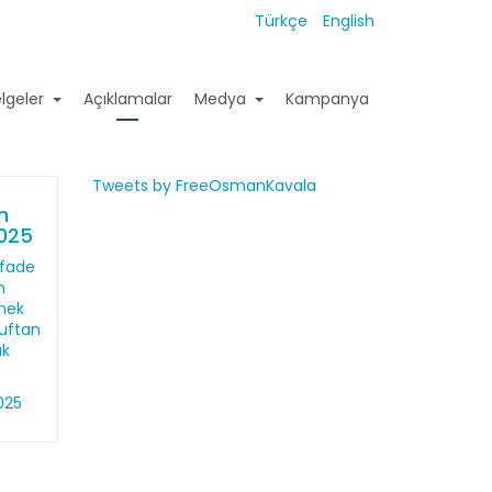
Türkçe
English
lgeler
Açıklamalar
Medya
Kampanya
Tweets by FreeOsmanKavala
n
2025
ifade
n
mek
ruftan
uk
025