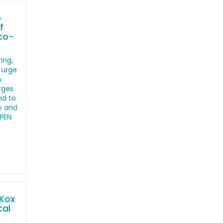
o
f
co-
ing,
 urge
h
arges
nd to
y and
 PEN
 Kox
cal