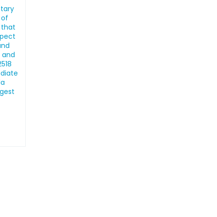
ntary
 of
 that
spect
and
, and
2518
ediate
la
ngest