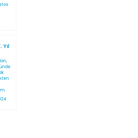
stos
 Yıl
lan,
nünde
ak.
kten
um.
024