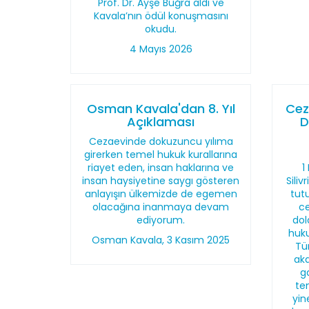
Prof. Dr. Ayşe Buğra aldı ve
Kavala’nın ödül konuşmasını
okudu.
4 Mayıs 2026
Osman Kavala'dan 8. Yıl
Cez
Açıklaması
D
Cezaevinde dokuzuncu yılıma
girerken temel hukuk kurallarına
riayet eden, insan haklarına ve
1
insan haysiyetine saygı gösteren
Sili
anlayışın ülkemizde de egemen
tut
olacağına inanmaya devam
ce
ediyorum.
dol
huk
Osman Kavala, 3 Kasım 2025
Tü
aka
g
tem
yin