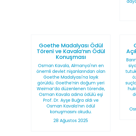
daya
Goethe Madalyası Ödül
Töreni ve Kavala’nın Ödül
Açı
Konuşması
Barı
Osman Kavala, Almanya'nın en
siy
önemli devlet nişanlarından olan
tutu
Goethe Madalyası'na layık
ö
görüldü. Goethe’nin doğum yeri
suçl
Weimar’da düzenlenen törende,
huku
Osman Kavala adına ödülü eşi
d
Prof. Dr. Ayşe Buğra aldı ve
Osman Kavala’nın ödül
Os
konuşmasını okudu.
28 Ağustos 2025