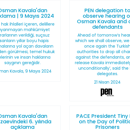
Osman Kavala'dan
PEN delegation t
klama | 9 Mayıs 2024
observe hearing o
Osman Kavala and 
 hak ihlalleri içeren, delillere
defendants
ayanmayan mahkûmiyet
rarlarının verildiği, suçsuz
Ahead of tomorrow’s hear
nsanların yıllar boyu hapis
which we shall observe, we
alarına yol açan davaların
once again the Turkis
den görülmesi, temel hukuk
authorities to drop all ch
kelerinin ve insan haklarına
against the defendants, a
saygının gereğidir.
release Kavala immediatel
unconditionally’, said the
man Kavala, 9 Mayıs 2024
delegates.
21 Nisan 2024
Osman Kavala'dan
PACE President Tiny
zaevindeki 6. yılında
on the Day of Politi
açıklama
Prisoners