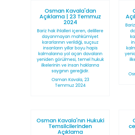
Osman Kavala'dan
Açıklama | 23 Temmuz
Açı
2024
Bariz
Bariz hak ihlalleri içeren, delillere
d
dayanmayan mahkûmiyet
ka
kararlarının verildiği, suçsuz
i
insanların yıllar boyu hapis
kalm
kalmalarına yol açan davaların
yeni
yeniden görülmesi, temel hukuk
il
ilkelerinin ve insan haklarına
saygının gereğidir.
Os
Osman Kavala, 23
Temmuz 2024
Osman Kavala'nın Hukuki
Temsilcilerinden
ce
Açıklama