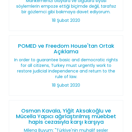
Mahkemenizi olaylara ve olgulara siyasi
söylemlerin empoze ettiği biçimde değil, tarafsız
bir gözlemci gibi bakmaya davet ediyorum.
18 Şubat 2020
POMED ve Freedom House'tan Ortak
Açıklama
In order to guarantee basic and democratic rights
for all citizens, Turkey must urgently work to
restore judicial independence and return to the
rule of law.
18 Şubat 2020
Osman Kavala, Yiğit Aksakoğlu ve
Mücella Yapıcı ağırlaştırılmış müebbet
hapis cezasıyla karşı karşıya
Milena Buyum: "Türkiye'nin muhalif sesler