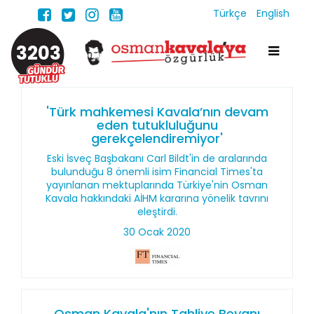
Türkçe
English
3203
'Türk mahkemesi Kavala’nın devam
eden tutukluluğunu
gerekçelendiremiyor'
Eski İsveç Başbakanı Carl Bildt'in de aralarında
bulunduğu 8 önemli isim Financial Times'ta
yayınlanan mektuplarında Türkiye'nin Osman
Kavala hakkındaki AİHM kararına yönelik tavrını
eleştirdi.
30 Ocak 2020
Osman Kavala'nın Tahliye Beyanı