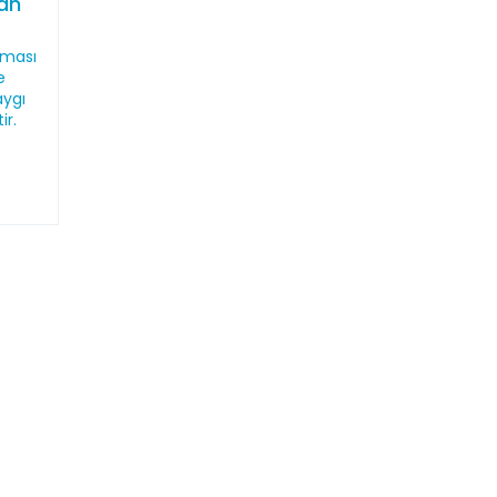
dan
nması
e
aygı
ir.