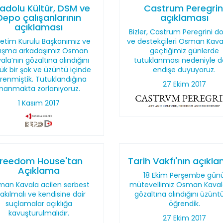
adolu Kültür, DSM ve
Castrum Peregrin
Depo çalışanlarının
açıklaması
açıklaması
Bizler, Castrum Peregrini do
etim Kurulu Başkanımız ve
ve destekçileri Osman Kava
lışma arkadaşımız Osman
geçtiğimiz günlerde
ala’nın gözaltına alındığını
tutuklanması nedeniyle d
ük bir şok ve üzüntü içinde
endişe duyuyoruz.
renmiştik. Tutuklandığına
27 Ekim 2017
inanmakta zorlanıyoruz.
1 Kasım 2017
Freedom House'tan
Tarih Vakfı'nın açıkl
Açıklama
18 Ekim Perşembe gün
an Kavala acilen serbest
mütevellimiz Osman Kaval
rakılmalı ve kendisine dair
gözaltına alındığını üzünt
suçlamalar açıklığa
öğrendik.
kavuşturulmalıdır.
27 Ekim 2017