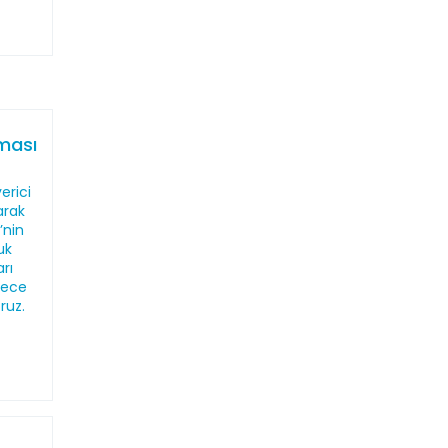
aması
erici
larak
’nin
uk
rı
dece
oruz.