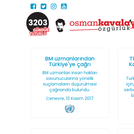
3203
BM uzmanlarından
T
Türkiye'ye çağrı
K
BM uzmanları insan hakları
savunucularına yönelik
Türk
suçlamaların düşürülmesi
içi
çağrısında bulundu.
serb
b
Cenevre, 13 Kasım 2017