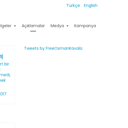
Türkçe
English
lgeler
Açıklamalar
Medya
Kampanya
Tweets by FreeOsmanKavala
j
t bir
k
metli,
mek
2017