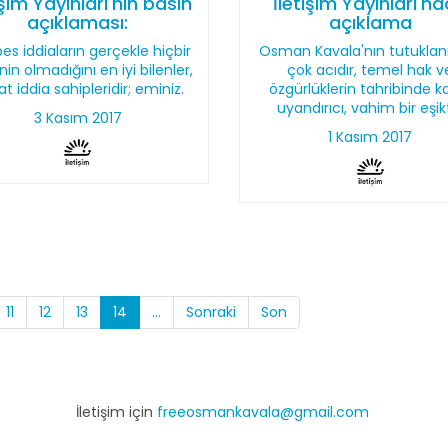
işim Yayınları'nın basın
İletişim Yayınları'n
açıklaması:
açıklama
es iddiaların gerçekle hiçbir
Osman Kavala'nın tutukla
sinin olmadığını en iyi bilenler,
çok acıdır, temel hak v
at iddia sahipleridir; eminiz.
özgürlüklerin tahribinde k
uyandırıcı, vahim bir eşikt
3 Kasım 2017
1 Kasım 2017
11
12
13
14
...
Sonraki
Son
İletişim için
freeosmankavala@gmail.com