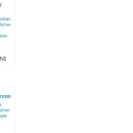
i
stları
la’nın
erin
aması
ü
a’nın
üyle