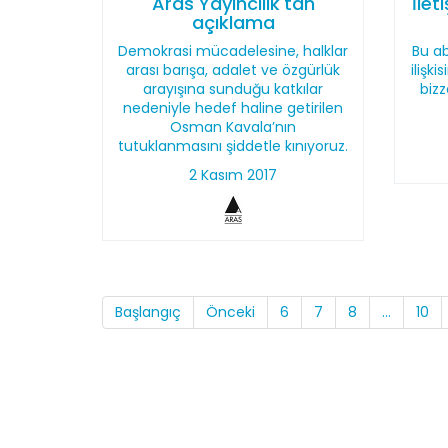
Aras Yayıncılık'tan
İlet
açıklama
Demokrasi mücadelesine, halklar
Bu ab
arası barışa, adalet ve özgürlük
ilişki
arayışına sunduğu katkılar
bizz
nedeniyle hedef haline getirilen
Osman Kavala’nın
tutuklanmasını şiddetle kınıyoruz.
2 Kasım 2017
Başlangıç
Önceki
6
7
8
...
10