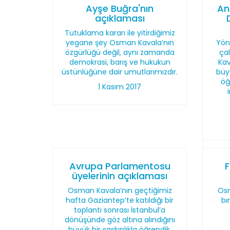
Ayşe Buğra'nın
An
açıklaması
Tutuklama kararı ile yitirdiğimiz
yegane şey Osman Kavala’nın
Yön
özgürlüğü değil, aynı zamanda
ça
demokrasi, barış ve hukukun
Kav
üstünlüğüne dair umutlarımızdır.
büy
öğ
1 Kasım 2017
Avrupa Parlamentosu
üyelerinin açıklaması
Osman Kavala’nın geçtiğimiz
Osm
hafta Gaziantep’te katıldığı bir
bı
toplantı sonrası İstanbul’a
dönüşünde göz altına alındığını
büyük bir şaşkınlıkla öğrendik.