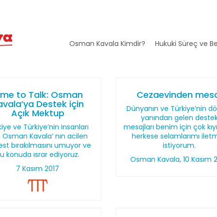
Osman Kavala Kimdir?
Hukuki Süreç ve Be
ime to Talk: Osman
Cezaevinden mesa
avala’ya Destek için
Dünyanın ve Türkiye’nin dör
Açık Mektup
yanından gelen deste
iye ve Türkiye’nin insanları
mesajları benim için çok kıy
n, Osman Kavala’ nın acilen
herkese selamlarımı ilet
est bırakılmasını umuyor ve
istiyorum.
u konuda ısrar ediyoruz.
Osman Kavala, 10 Kasım 
7 Kasım 2017