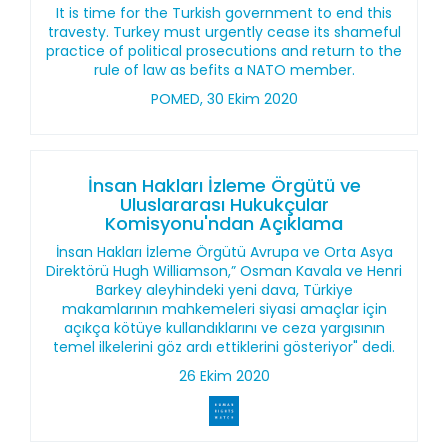
It is time for the Turkish government to end this
travesty. Turkey must urgently cease its shameful
practice of political prosecutions and return to the
rule of law as befits a NATO member.
POMED, 30 Ekim 2020
İnsan Hakları İzleme Örgütü ve
Uluslararası Hukukçular
Komisyonu'ndan Açıklama
İnsan Hakları İzleme Örgütü Avrupa ve Orta Asya
Direktörü Hugh Williamson,” Osman Kavala ve Henri
Barkey aleyhindeki yeni dava, Türkiye
makamlarının mahkemeleri siyasi amaçlar için
açıkça kötüye kullandıklarını ve ceza yargısının
temel ilkelerini göz ardı ettiklerini gösteriyor" dedi.
26 Ekim 2020