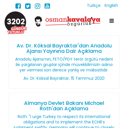
Türkçe
English
3202
Av. Dr. Köksal Bayraktar'dan Anadolu
Ajansı Yayınına Dair Açıklama
Anadolu Ajansı’nın, FETÖ/PDY terör örgütü nedeni
ile yargılanan gruplar içinde müvekkilimizin adına
yer vermesi son derece yanlış ve maksatlıdır.
Av. Dr. Köksal Bayraktar, 15 Temmuz 2020
Almanya Devlet Bakanı Michael
Roth'dan Açıklama
Roth: "I urge Turkey to respect its international
obligations and to implement the ECHR’s
judgment swiftly. Germany will continue to closely