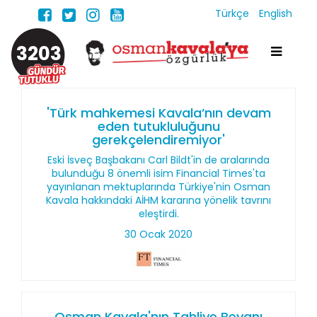
Türkçe
English
3203
'Türk mahkemesi Kavala’nın devam
eden tutukluluğunu
gerekçelendiremiyor'
Eski İsveç Başbakanı Carl Bildt'in de aralarında
bulunduğu 8 önemli isim Financial Times'ta
yayınlanan mektuplarında Türkiye'nin Osman
Kavala hakkındaki AİHM kararına yönelik tavrını
eleştirdi.
30 Ocak 2020
Osman Kavala'nın Tahliye Beyanı