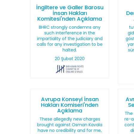
İngiltere ve Galler Barosu
İnsan Hakları
De
Komitesi'nden Açıklama
BHRC strongly condemns any
tu
such interference in the
gid
impartiality of the judiciary and
göst
calls for any investigation to be
yar
halted.
sü
20 Şubat 2020
Avrupa Konseyi İnsan
Avr
Hakları Komiseri'nden
Se
Açıklama
The 
These allegedly new charges
re-a
brought against Osman Kavala
cont
have no credibility and for me,
d