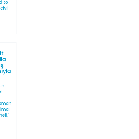
d to
ivil
it
la
ış
ıyla
nin
ki
Osman
lmalı
eli."