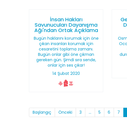
İnsan Hakları
Ge
Savunucuları Dayanışma
D
Ağı'ndan Ortak Açıklama
Bugün haklarını korumak için öne
Osma
çıkan insanları korumak için
Ocak
cesaretini toplama zamanı.
Bugün onlar gibi öne çıkman
dur
gereken gün. Şimdi sıra sende,
onlar için ses çıkar!
14 Şubat 2020
Başlangıç
Önceki
3
...
5
6
7