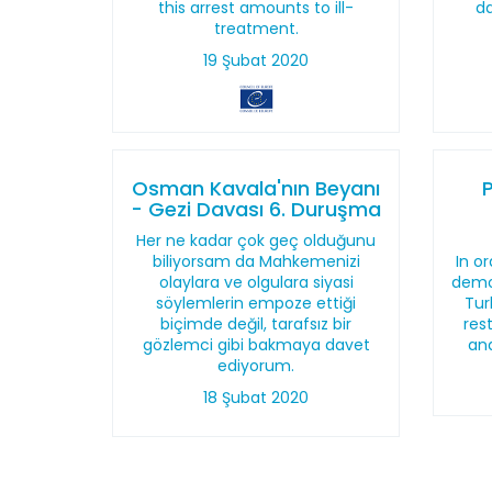
this arrest amounts to ill-
da
treatment.
19 Şubat 2020
Osman Kavala'nın Beyanı
- Gezi Davası 6. Duruşma
Her ne kadar çok geç olduğunu
biliyorsam da Mahkemenizi
In o
olaylara ve olgulara siyasi
democ
söylemlerin empoze ettiği
Tur
biçimde değil, tarafsız bir
res
gözlemci gibi bakmaya davet
and
ediyorum.
18 Şubat 2020