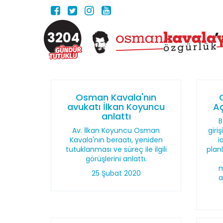
3204
Osman Kavala'nın
avukatı İlkan Koyuncu
Aç
anlattı
B
Av. İlkan Koyuncu Osman
giri
Kavala'nın beraatı, yeniden
i
tutuklanması ve süreç ile ilgili
plan
görüşlerini anlattı.
m
25 Şubat 2020
a