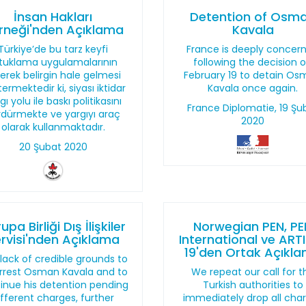
İnsan Hakları
Detention of Osm
rneği'nden Açıklama
Kavala
Türkiye’de bu tarz keyfi
France is deeply concer
tuklama uygulamalarının
following the decision 
erek belirgin hale gelmesi
February 19 to detain O
ermektedir ki, siyası iktidar
Kavala once again.
gı yolu ile baskı politikasını
France Diplomatie, 19 Şu
rdürmekte ve yargıyı araç
2020
olarak kullanmaktadır.
20 Şubat 2020
upa Birliği Dış İlişkiler
Norwegian PEN, PE
rvisi'nden Açıklama
International ve ART
19'den Ortak Açıkl
lack of credible grounds to
rrest Osman Kavala and to
We repeat our call for t
inue his detention pending
Turkish authorities to
ifferent charges, further
immediately drop all cha