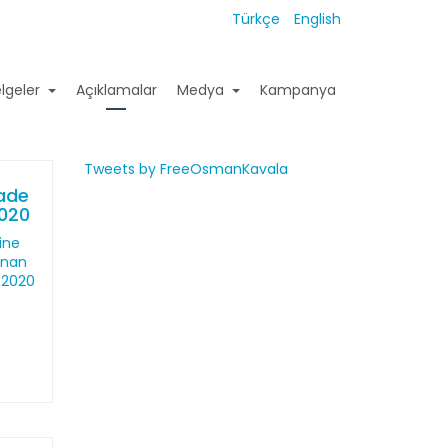
Türkçe
English
lgeler
Açıklamalar
Medya
Kampanya
Tweets by FreeOsmanKavala
fade
2020
ine
lınan
 2020