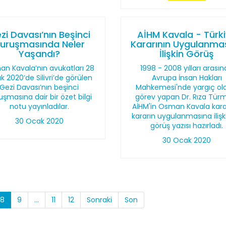
zi Davası’nın Beşinci
AİHM Kavala - Türk
uruşmasında Neler
Kararının Uygulanma
Yaşandı?
İlişkin Görüş
n Kavala’nın avukatları 28
1998 - 2008 yılları arası
 2020’de Silivri’de görülen
Avrupa İnsan Hakları
Gezi Davası’nın beşinci
Mahkemesi'nde yargıç ol
uşmasına dair bir özet bilgi
görev yapan Dr. Rıza Tür
notu yayınladılar.
AİHM'in Osman Kavala kara
kararın uygulanmasına ilişki
30 Ocak 2020
görüş yazısı hazırladı.
30 Ocak 2020
8
9
...
11
12
Sonraki
Son