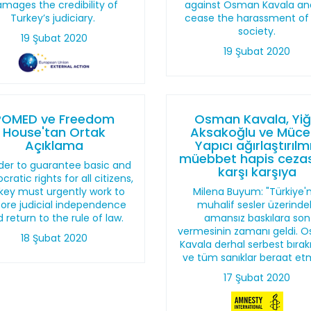
mages the credibility of
against Osman Kavala an
Turkey’s judiciary.
cease the harassment of c
society.
19 Şubat 2020
19 Şubat 2020
POMED ve Freedom
Osman Kavala, Yiğ
House'tan Ortak
Aksakoğlu ve Mücel
Açıklama
Yapıcı ağırlaştırılm
müebbet hapis cezas
rder to guarantee basic and
karşı karşıya
ratic rights for all citizens,
key must urgently work to
Milena Buyum: "Türkiye'
tore judicial independence
muhalif sesler üzerinde
 return to the rule of law.
amansız baskılara son
vermesinin zamanı geldi. 
18 Şubat 2020
Kavala derhal serbest bırakı
ve tüm sanıklar beraat etm
17 Şubat 2020