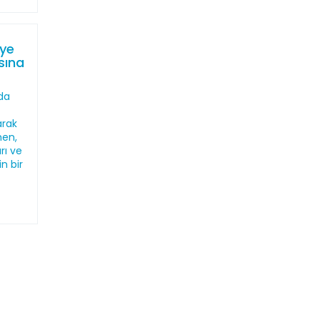
iye
sına
nda
arak
men,
rı ve
n bir