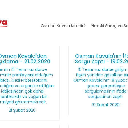
Osman Kavala Kimdir?
Hukuki Süreç ve Be
Osman Kavala'dan
Osman Kavala'nın İ
ıklama - 21.02.2020
Sorgu Zaptı - 19.02.
enim 15 Temmuz darbe
15 Temmuz darbe girişim
şiminin planlayıcısı olduğum
ilişkin yeniden gözaltına a
ddiası, Gezi Protestolarını
Osman Kavala'nın 19 Şubat
ladığım ve organize ettiğim
gecesi gerçekleşen
iddiasından çok daha
sorgulamasının ifade
antıksızdır ve yoğun bir
sorgusunun zaptı.
rtniyeti göstermektedir.
19 Şubat 2020
21 Şubat 2020