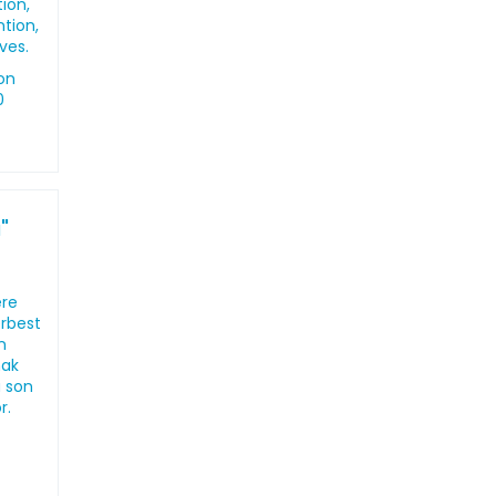
ion,
ntion,
ves.
on
0
"
ere
erbest
n
mak
a son
r.