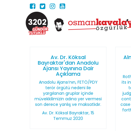
3202
Av. Dr. Köksal
Al
Bayraktar'dan Anadolu
Ajansı Yayınına Dair
Açıklama
Roth
Anadolu Ajansı’nın, FETÖ/PDY
its 
terör örgütü nedeni ile
t
yargılanan gruplar içinde
judg
müvekkilimizin adına yer vermesi
cont
son derece yanlış ve maksatlıdır.
case
fort
Av. Dr. Köksal Bayraktar, 15
Temmuz 2020