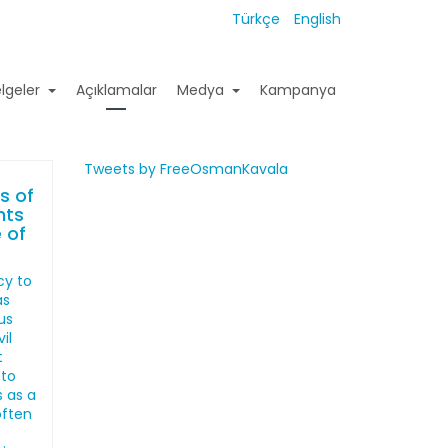
Türkçe
English
lgeler
Açıklamalar
Medya
Kampanya
Tweets by FreeOsmanKavala
s of
hts
 of
cy to
as
us
il
t
 to
s as a
often