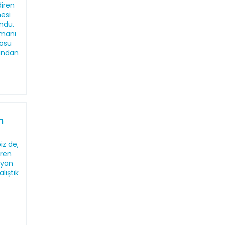
diren
esi
ndu.
zmanı
tosu
ından
n
iz de,
eren
 yan
lıştık