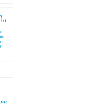
n
 İki
cü
’de
mı
l.
 Marc
i