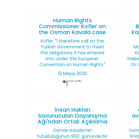
Human Rights
Commissioner Kofler on
B
the Osman Kavala case
ka
Kofler: "I therefore call on the
Turkish Government to meet
Ma
the obligations it has entered
Ka
into under the European
hakkı
Convention on Human Rights."
Dr.
13 Mayıs 2020
İnsan Hakları
Savunucuları Dayanışma
av
Ağı'ndan Ortak Açıklama
Osman Kavala’nın
Osma
tutukluluğunun 900. gününde bir
İsta