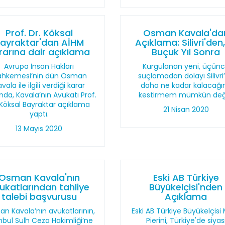
Prof. Dr. Köksal
Osman Kavala'da
ayraktar'dan AİHM
Açıklama: Silivri'den,
rarına dair açıklama
Buçuk Yıl Sonra
Avrupa İnsan Hakları
Kurgulanan yeni, üçün
hkemesi’nin dün Osman
suçlamadan dolayı Silivri
vala ile ilgili verdiği karar
daha ne kadar kalacağı
nda, Kavala’nın Avukatı Prof.
kestirmem mümkün deği
 Köksal Bayraktar açıklama
21 Nisan 2020
yaptı.
13 Mayıs 2020
Osman Kavala'nın
Eski AB Türkiye
ukatlarından tahliye
Büyükelçisi'nden
talebi başvurusu
Açıklama
n Kavala’nın avukatlarının,
Eski AB Türkiye Büyükelçisi
nbul Sulh Ceza Hakimliği’ne
Pierini, Türkiye'de siyas