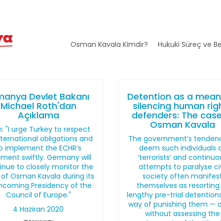
Osman Kavala Kimdir?
Hukuki Süreç ve Be
manya Devlet Bakanı
Detention as a mean
Michael Roth'dan
silencing human rig
Açıklama
defenders: The case
Osman Kavala
: "I urge Turkey to respect
international obligations and
The government’s tenden
o implement the ECHR’s
deem such individuals 
ment swiftly. Germany will
‘terrorists’ and continuo
inue to closely monitor the
attempts to paralyse civ
 of Osman Kavala during its
society often manifes
hcoming Presidency of the
themselves as resorting
Council of Europe."
lengthy pre-trial detention
way of punishing them — 
4 Haziran 2020
without assessing the