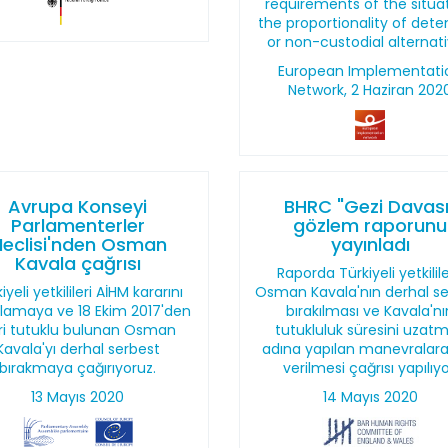
requirements of the situat
the proportionality of dete
or non-custodial alternati
European Implementati
Network, 2 Haziran 202
Avrupa Konseyi
BHRC "Gezi Davası
Parlamenterler
gözlem raporunu
eclisi'nden Osman
yayınladı
Kavala çağrısı
Raporda Türkiyeli yetkilil
iyeli yetkilileri AİHM kararını
Osman Kavala'nın derhal s
lamaya ve 18 Ekim 2017'den
bırakılması ve Kavala'nı
ri tutuklu bulunan Osman
tutukluluk süresini uzat
Kavala'yı derhal serbest
adına yapılan manevralar
bırakmaya çağırıyoruz.
verilmesi çağrısı yapılıyo
13 Mayıs 2020
14 Mayıs 2020