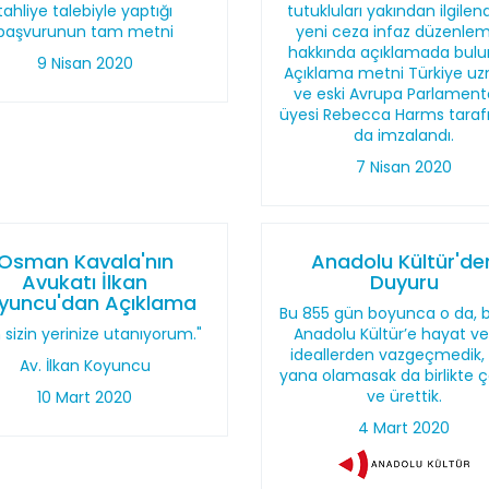
tahliye talebiyle yaptığı
tutukluları yakından ilgilen
başvurunun tam metni
yeni ceza infaz düzenlem
hakkında açıklamada bulu
9 Nisan 2020
Açıklama metni Türkiye u
ve eski Avrupa Parlamen
üyesi Rebecca Harms taraf
da imzalandı.
7 Nisan 2020
Osman Kavala'nın
Anadolu Kültür'de
Avukatı İlkan
Duyuru
yuncu'dan Açıklama
Bu 855 gün boyunca o da, b
 sizin yerinize utanıyorum."
Anadolu Kültür’e hayat v
ideallerden vazgeçmedik,
Av. İlkan Koyuncu
yana olamasak da birlikte ça
ve ürettik.
10 Mart 2020
4 Mart 2020