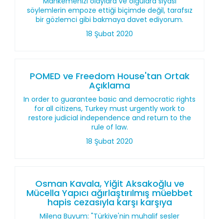
Mahkemenizi olaylara ve olgulara siyasi
söylemlerin empoze ettiği biçimde değil, tarafsız
bir gözlemci gibi bakmaya davet ediyorum.
18 Şubat 2020
POMED ve Freedom House'tan Ortak
Açıklama
In order to guarantee basic and democratic rights
for all citizens, Turkey must urgently work to
restore judicial independence and return to the
rule of law.
18 Şubat 2020
Osman Kavala, Yiğit Aksakoğlu ve
Mücella Yapıcı ağırlaştırılmış müebbet
hapis cezasıyla karşı karşıya
Milena Buyum: "Türkiye'nin muhalif sesler