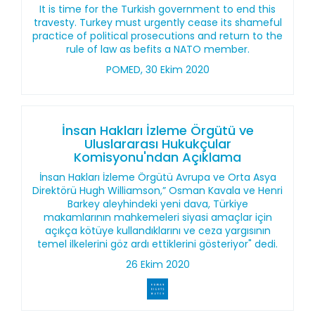
It is time for the Turkish government to end this
travesty. Turkey must urgently cease its shameful
practice of political prosecutions and return to the
rule of law as befits a NATO member.
POMED, 30 Ekim 2020
İnsan Hakları İzleme Örgütü ve
Uluslararası Hukukçular
Komisyonu'ndan Açıklama
İnsan Hakları İzleme Örgütü Avrupa ve Orta Asya
Direktörü Hugh Williamson,” Osman Kavala ve Henri
Barkey aleyhindeki yeni dava, Türkiye
makamlarının mahkemeleri siyasi amaçlar için
açıkça kötüye kullandıklarını ve ceza yargısının
temel ilkelerini göz ardı ettiklerini gösteriyor" dedi.
26 Ekim 2020