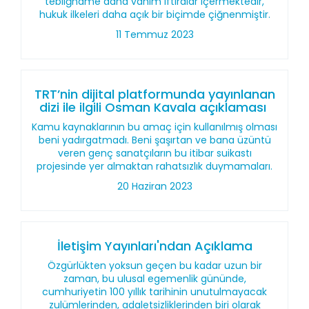
tebliğname daha vahim iftiralar içermektedir,
hukuk ilkeleri daha açık bir biçimde çiğnenmiştir.
11 Temmuz 2023
TRT’nin dijital platformunda yayınlanan
dizi ile ilgili Osman Kavala açıklaması
Kamu kaynaklarının bu amaç için kullanılmış olması
beni yadırgatmadı. Beni şaşırtan ve bana üzüntü
veren genç sanatçıların bu itibar suikastı
projesinde yer almaktan rahatsızlık duymamaları.
20 Haziran 2023
İletişim Yayınları'ndan Açıklama
Özgürlükten yoksun geçen bu kadar uzun bir
zaman, bu ulusal egemenlik gününde,
cumhuriyetin 100 yıllık tarihinin unutulmayacak
zulümlerinden, adaletsizliklerinden biri olarak