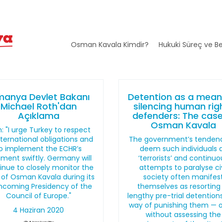
Osman Kavala Kimdir?
Hukuki Süreç ve Be
manya Devlet Bakanı
Detention as a mean
Michael Roth'dan
silencing human rig
Açıklama
defenders: The case
Osman Kavala
: "I urge Turkey to respect
international obligations and
The government’s tenden
o implement the ECHR’s
deem such individuals 
ment swiftly. Germany will
‘terrorists’ and continuo
inue to closely monitor the
attempts to paralyse civ
 of Osman Kavala during its
society often manifes
hcoming Presidency of the
themselves as resorting
Council of Europe."
lengthy pre-trial detention
way of punishing them — 
4 Haziran 2020
without assessing the