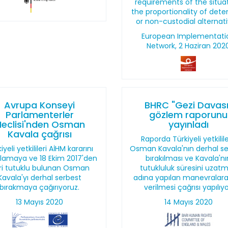
requirements of the situat
the proportionality of dete
or non-custodial alternati
European Implementati
Network, 2 Haziran 202
Avrupa Konseyi
BHRC "Gezi Davası
Parlamenterler
gözlem raporunu
eclisi'nden Osman
yayınladı
Kavala çağrısı
Raporda Türkiyeli yetkilil
iyeli yetkilileri AİHM kararını
Osman Kavala'nın derhal s
lamaya ve 18 Ekim 2017'den
bırakılması ve Kavala'nı
ri tutuklu bulunan Osman
tutukluluk süresini uzat
Kavala'yı derhal serbest
adına yapılan manevralar
bırakmaya çağırıyoruz.
verilmesi çağrısı yapılıyo
13 Mayıs 2020
14 Mayıs 2020