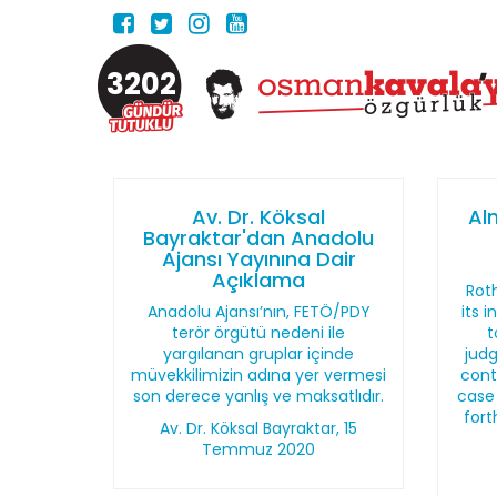
3202
Av. Dr. Köksal
Al
Bayraktar'dan Anadolu
Ajansı Yayınına Dair
Açıklama
Roth
Anadolu Ajansı’nın, FETÖ/PDY
its 
terör örgütü nedeni ile
t
yargılanan gruplar içinde
judg
müvekkilimizin adına yer vermesi
cont
son derece yanlış ve maksatlıdır.
case
fort
Av. Dr. Köksal Bayraktar, 15
Temmuz 2020