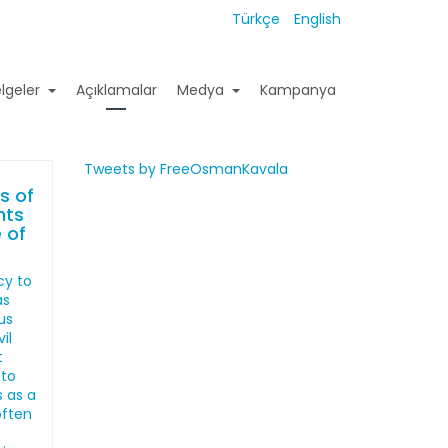
Türkçe
English
lgeler
Açıklamalar
Medya
Kampanya
Tweets by FreeOsmanKavala
s of
hts
 of
cy to
as
us
il
t
 to
s as a
often