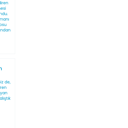
diren
esi
ndu.
zmanı
tosu
ından
n
iz de,
eren
 yan
lıştık