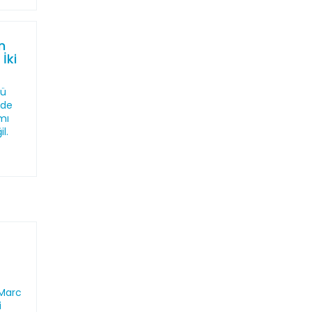
n
 İki
cü
’de
mı
l.
 Marc
i