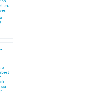
ion,
ntion,
ves.
on
0
"
ere
erbest
n
mak
a son
r.