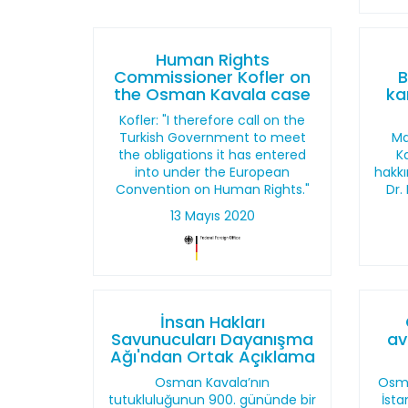
Human Rights
Commissioner Kofler on
B
the Osman Kavala case
ka
Kofler: "I therefore call on the
Turkish Government to meet
Ma
the obligations it has entered
Ka
into under the European
hakkı
Convention on Human Rights."
Dr.
13 Mayıs 2020
İnsan Hakları
Savunucuları Dayanışma
av
Ağı'ndan Ortak Açıklama
Osman Kavala’nın
Osma
tutukluluğunun 900. gününde bir
İsta