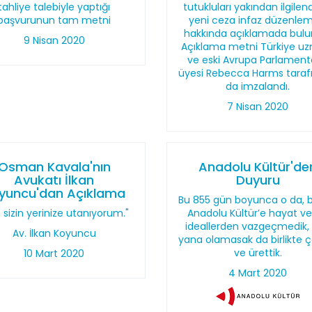
tahliye talebiyle yaptığı
tutukluları yakından ilgilen
başvurunun tam metni
yeni ceza infaz düzenlem
hakkında açıklamada bulu
9 Nisan 2020
Açıklama metni Türkiye u
ve eski Avrupa Parlamen
üyesi Rebecca Harms taraf
da imzalandı.
7 Nisan 2020
Osman Kavala'nın
Anadolu Kültür'de
Avukatı İlkan
Duyuru
yuncu'dan Açıklama
Bu 855 gün boyunca o da, b
 sizin yerinize utanıyorum."
Anadolu Kültür’e hayat v
ideallerden vazgeçmedik,
Av. İlkan Koyuncu
yana olamasak da birlikte ça
ve ürettik.
10 Mart 2020
4 Mart 2020