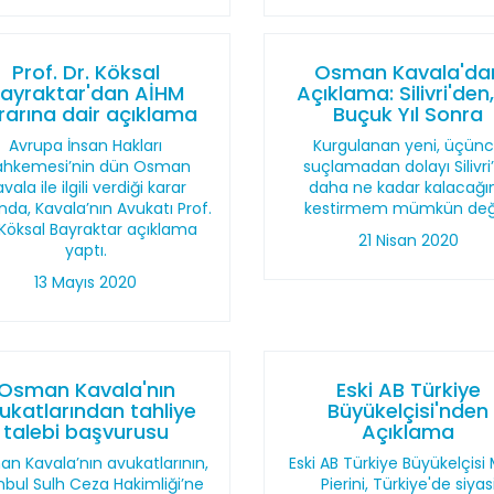
Prof. Dr. Köksal
Osman Kavala'da
ayraktar'dan AİHM
Açıklama: Silivri'den,
rarına dair açıklama
Buçuk Yıl Sonra
Avrupa İnsan Hakları
Kurgulanan yeni, üçün
hkemesi’nin dün Osman
suçlamadan dolayı Silivri
vala ile ilgili verdiği karar
daha ne kadar kalacağı
nda, Kavala’nın Avukatı Prof.
kestirmem mümkün deği
 Köksal Bayraktar açıklama
21 Nisan 2020
yaptı.
13 Mayıs 2020
Osman Kavala'nın
Eski AB Türkiye
ukatlarından tahliye
Büyükelçisi'nden
talebi başvurusu
Açıklama
n Kavala’nın avukatlarının,
Eski AB Türkiye Büyükelçisi
nbul Sulh Ceza Hakimliği’ne
Pierini, Türkiye'de siyas