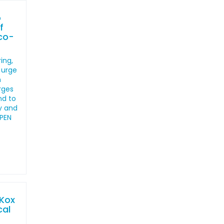
o
f
co-
ing,
 urge
h
arges
nd to
y and
 PEN
 Kox
cal