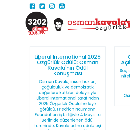
3202
Liberal International 2025
Özgürlük Ödülü: Osman
Açı
Kavala'nın Ödül
Suç i
Konuşması
nite
Osman Kavala, insan hakları,
çoğulculuk ve demokratik
değerlere katkıları dolayısıyla
Os
Liberal International tarafından
2025 Özgürlük Ödülü’ne layık
görüldü. Friedrich Naumann
Foundation iş birliğiyle 4 Mayıs’ta
Berlin’de düzenlenen ödül
töreninde, Kavala adına ödülü eşi