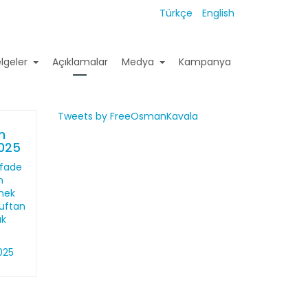
Türkçe
English
lgeler
Açıklamalar
Medya
Kampanya
Tweets by FreeOsmanKavala
n
2025
ifade
n
mek
ruftan
uk
025