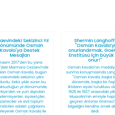
aevindeki Sekizinci Yıl
Shermin Langhoff
önümünde Osman
"Osman Kavala’y
Kavala'ya Destek
onurlandırmak, Goe
Mesajları
Enstitüsü için büyük 
onur!"
 Kasım 2017'den bu yana
vri'deki Marmara Cezaevi'nde
Osman Kavala'nın madalya
ulan Osman Kavala, bugün
sunma konuşmasında Lang
zaevindeki sekizinci yılını
"Osman Kavala, başka b
durdu. Sekiz yıldır süren bu
dönemde, başka bir faşi
uksuzluğun yıl dönümünde,
iktidarın siyasi tutuklusu o
rkiye’den ve yurt dışından
1926 ile 1937 arasındaki yıll
demisyenler, siyasetçiler,
Mussolini’nin emriyle hap
azeteciler ve sivil toplum
geçiren Antonio Gramsci’
silcileri adalet çağrılarını
bilgeliğini kendine örnek al
eleyerek Osman Kavala ile
dedi.