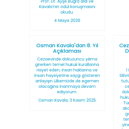
Prof. Dr. Ayşe Buğra aldı ve
Kavala’nın ödül konuşmasını
okudu.
4 Mayıs 2026
Osman Kavala'dan 8. Yıl
Cez
Açıklaması
D
Cezaevinde dokuzuncu yılıma
girerken temel hukuk kurallarına
riayet eden, insan haklarına ve
1
insan haysiyetine saygı gösteren
Sili
anlayışın ülkemizde de egemen
tut
olacağına inanmaya devam
ce
ediyorum.
dol
huk
Osman Kavala, 3 Kasım 2025
Tü
aka
g
tem
yin