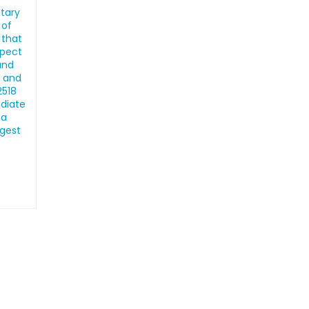
ntary
 of
 that
spect
and
, and
2518
ediate
la
ngest