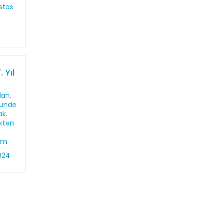
stos
 Yıl
lan,
nünde
ak.
kten
um.
024