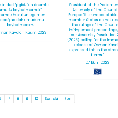
l’in dediği gibi, “en önemlisi
President of the Parliame
umudu kaybetmemek”.
Assembly of the Council
lkemde hukukun egemen
Europe: "It is unacceptable
lacağına dair umudumu
member States do not re
kaybetmedim.
the rulings of the Court 
infringement proceedings
man Kavala, 1 Kasım 2023
our Assembly Resolution 
(2023) calling for the imm
release of Osman Kava
expressed this in the stro
terms."
27 Ekim 2023
6
7
8
9
10
Sonraki
Son