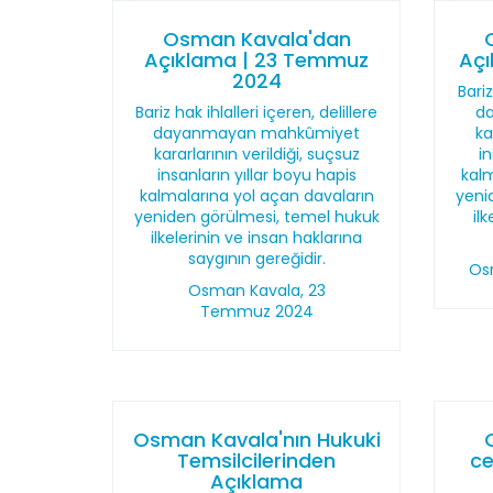
Osman Kavala'dan
Açıklama | 23 Temmuz
Açı
2024
Bariz
Bariz hak ihlalleri içeren, delillere
d
dayanmayan mahkûmiyet
ka
kararlarının verildiği, suçsuz
i
insanların yıllar boyu hapis
kalm
kalmalarına yol açan davaların
yeni
yeniden görülmesi, temel hukuk
il
ilkelerinin ve insan haklarına
saygının gereğidir.
Os
Osman Kavala, 23
Temmuz 2024
Osman Kavala'nın Hukuki
Temsilcilerinden
ce
Açıklama