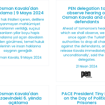
Osman Kavala'dan
PEN delegation t
klama | 9 Mayıs 2024
observe hearing o
Osman Kavala and 
 hak ihlalleri içeren, delillere
defendants
ayanmayan mahkûmiyet
rarlarının verildiği, suçsuz
Ahead of tomorrow’s hear
nsanların yıllar boyu hapis
which we shall observe, we
alarına yol açan davaların
once again the Turkis
den görülmesi, temel hukuk
authorities to drop all ch
kelerinin ve insan haklarına
against the defendants, a
saygının gereğidir.
release Kavala immediatel
unconditionally’, said the
man Kavala, 9 Mayıs 2024
delegates.
21 Nisan 2024
Osman Kavala'dan
PACE President Tiny
zaevindeki 6. yılında
on the Day of Politi
açıklama
Prisoners