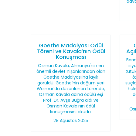
daya
Goethe Madalyası Ödül
Töreni ve Kavala’nın Ödül
Açı
Konuşması
Barı
Osman Kavala, Almanya'nın en
siy
önemli devlet nişanlarından olan
tutu
Goethe Madalyası'na layık
ö
görüldü. Goethe’nin doğum yeri
suçl
Weimar’da düzenlenen törende,
huku
Osman Kavala adına ödülü eşi
d
Prof. Dr. Ayşe Buğra aldı ve
Osman Kavala’nın ödül
Os
konuşmasını okudu.
28 Ağustos 2025