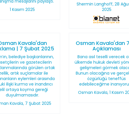
nışma mesajlarını paylaştı.
Shermin Langhoff, 28 Ağu
1 Kasım 2025
2025
Osman Kavala'dan
Osman Kavala'dan 7.
klama | 7 Şubat 2025
Açıklaması
m’ın, belediye başkanlarının,
Bana asıl teselli verecek o
asetçilerin ve gazetecilerin
ülkemde hukuk devleti yö
klanmalarında görülen ortak
gelişmeleri görmek olac
zellik, artık suçlamalar ile
Bunun olacağına ve gerçe
ananların eylemleri arasında
özgürlüğü teneffüs
ki ilişki kurma ve inandırıcı
edebileceğime inanıyor
elil ortaya koyma gereği
Osman Kavala, 1 Kasım 2
duyulmamasıdır.
man Kavala, 7 Şubat 2025