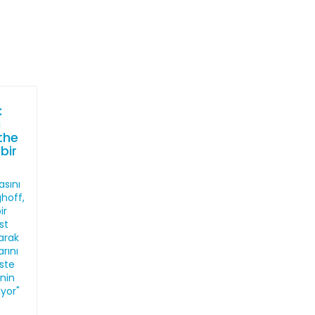
:
ı
the
bir
sını
hoff,
ir
st
larak
arını
iste
nin
ıyor"