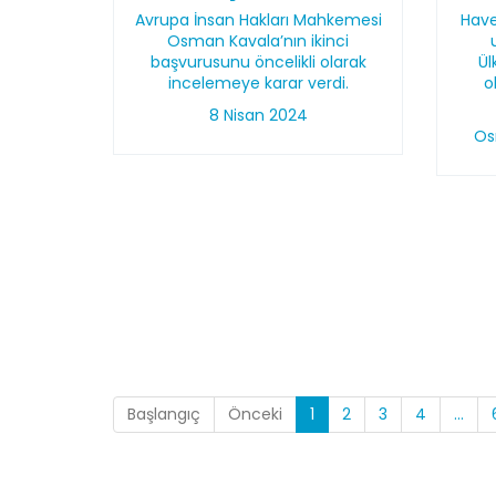
Avrupa İnsan Hakları Mahkemesi
Have
Osman Kavala’nın ikinci
başvurusunu öncelikli olarak
Ü
incelemeye karar verdi.
o
8 Nisan 2024
Os
Başlangıç
Önceki
1
2
3
4
...