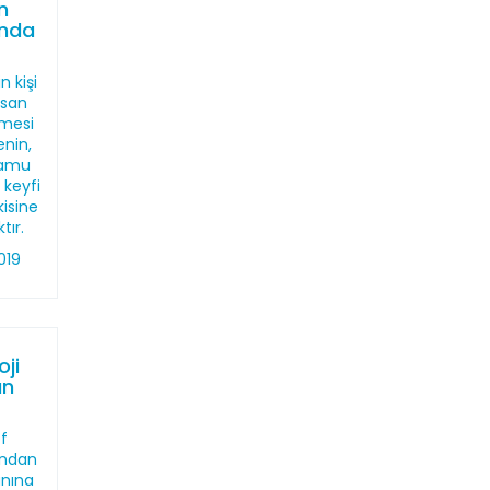
n
ında
n kişi
nsan
lmesi
enin,
kamu
 keyfi
isine
tır.
019
ji
an
f
ından
anına