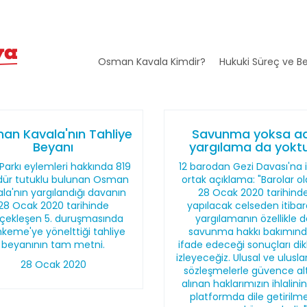
Osman Kavala Kimdir?
Hukuki Süreç ve Be
an Kavala'nın Tahliye
Savunma yoksa ad
Beyanı
yargılama da yoktu
Parkı eylemleri hakkında 819
12 barodan Gezi Davası'na il
ür tutuklu bulunan Osman
ortak açıklama: "Barolar o
la'nın yargılandığı davanın
28 Ocak 2020 tarihind
28 Ocak 2020 tarihinde
yapılacak celseden itibar
çekleşen 5. duruşmasında
yargılamanın özellikle 
keme'ye yönelttiği tahliye
savunma hakkı bakımın
beyanının tam metni.
ifade edeceği sonuçları dik
izleyeceğiz. Ulusal ve ulusla
28 Ocak 2020
sözleşmelerle güvence al
alınan haklarımızın ihlalini
platformda dile getirilme