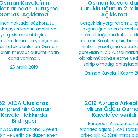
Osman Kavala'nın
Osman Kavala'da
katlarından Duruşma
Tutukluluğunun 2. Yıl
Sonrası Açıklama
Açıklama
linen noktada, söz konusu
Gerçek bir yargı reformu içi
ka aykırı kararın adalet ve
özgürlüğünün en temel i
yargı sistemimizi içine
hakkı olduğunun kabul edi
düğü durum, iki yılı aşkın bir
gerekir. Bu olursa, hiç kims
dir tutuklu bulunan Osman
hiçbir siyasetçinin ya da 
la’nın mevcut durumundan
görevlisinin, bu kutsal hakka
daha vahimdir.
olarak müdahale etme yetk
sahip olmadığı anlaşılacak
25 Aralık 2019
Osman Kavala, 1 Kasım 2
52. AICA Uluslarası
2019 Avrupa Arkeolo
ongresi'nin Osman
Mirası Ödülü Osm
Kavala Hakkında
Kavala'ya verildi
Bildirgesi
European Association o
er AICA International üyeleri
Archaeologists (EAA) taraf
öln ve Berlin’de düzenlenen
arkeolojik kültürel miras al