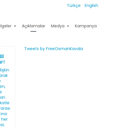
Türkçe
English
lgeler
Açıklamalar
Medya
Kampanya
Tweets by FreeOsmanKavala
il
r!
işkin
larak
e
en,
de
dan
katle
rarası
tına
n her
si,