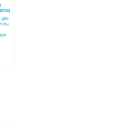
n
lama
 gibi
an bu
aya