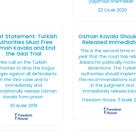
yaşamsal önemdedir.
22 Ocak 2020
nt Statement: Turkish
Osman Kavala Shoul
uthorities Must Free
Released Immediat
man Kavala and End
This is the second time in
the Gezi Trial
year that the court has re
We call on the Turkish
Ankara for politically moti
horities to drop the bogus
detentions. The Turkis
ges against all defendants
authorities should imple
in the Gezi case and to
the recommendations out
immediately and
in the judgment and
nditionally release Osman
immediately release Kava
Kavala from prison.
Freedom House, 11 Aralık 
20 Aralık 2019