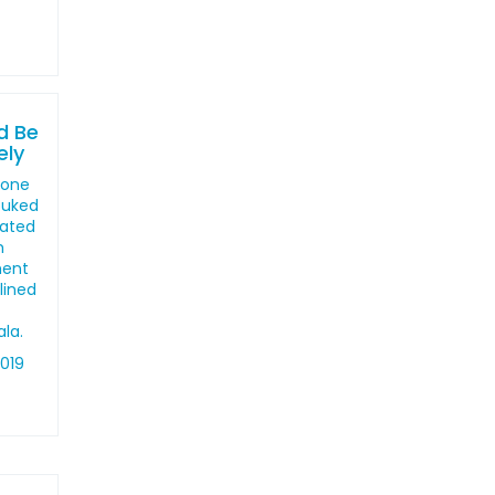
"
d Be
ely
 one
buked
vated
h
ment
lined
la.
2019