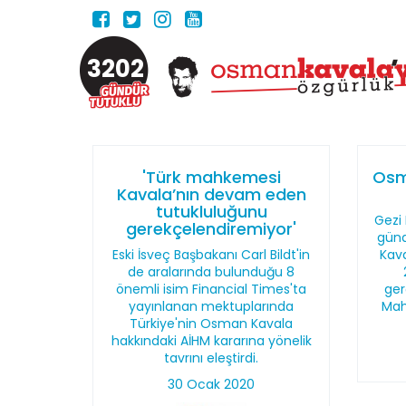
3202
'Türk mahkemesi
Osm
Kavala’nın devam eden
tutukluluğunu
Gezi 
gerekçelendiremiyor'
günd
Eski İsveç Başbakanı Carl Bildt'in
Kava
de aralarında bulunduğu 8
önemli isim Financial Times'ta
ger
yayınlanan mektuplarında
Mah
Türkiye'nin Osman Kavala
hakkındaki AİHM kararına yönelik
tavrını eleştirdi.
30 Ocak 2020