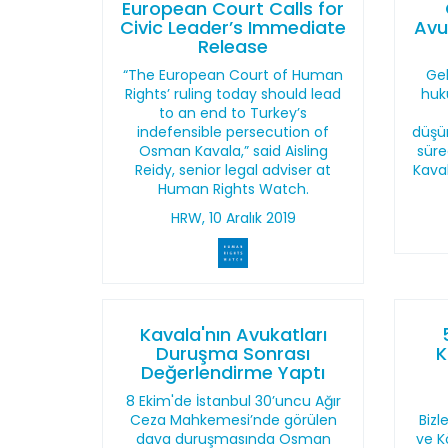
European Court Calls for
Civic Leader’s Immediate
Avu
Release
“The European Court of Human
Ge
Rights’ ruling today should lead
huku
to an end to Turkey’s
indefensible persecution of
düşür
Osman Kavala,” said Aisling
süre
Reidy, senior legal adviser at
Kava
Human Rights Watch.
HRW, 10 Aralık 2019
Kavala'nın Avukatları
Duruşma Sonrası
K
Değerlendirme Yaptı
8 Ekim'de İstanbul 30’uncu Ağır
Ceza Mahkemesi’nde görülen
Bizl
dava duruşmasında Osman
ve K