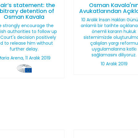
air’s statement: the
Osman Kavala'nı
bitrary detention of
Avukatlarından Açık
Osman Kavala
10 Aralık İnsan Hakları Günü
 strongly encourage the
anlamlı bir tarihte açıklan
ish authorities to follow up
önemli kararın hukuk
 Court's decision positively
sistemimizde oluşturulm
d to release him without
çalışılan yargı reformu
further delay.
uygulamalarına katkı
sağlamasını diliyoruz.
aria Arena, 11 Aralık 2019
10 Aralık 2019