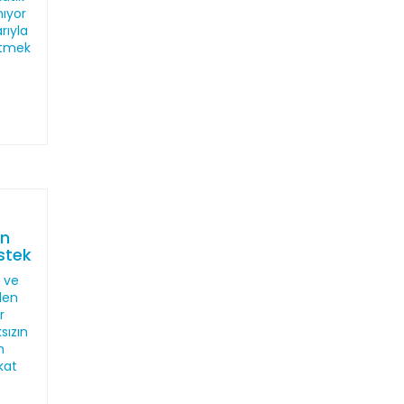
nıyor
rıyla
etmek
en
stek
T ve
den
r
sızın
n
kat