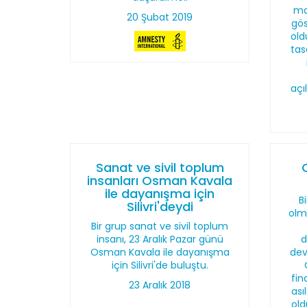
ma
20 Şubat 2019
gö
old
tas
açı
Sanat ve sivil toplum
insanları Osman Kavala
ile dayanışma için
Bi
Silivri'deydi
olm
Bir grup sanat ve sivil toplum
insanı, 23 Aralık Pazar günü
d
Osman Kavala ile dayanışma
dev
için Silivri'de buluştu.
fin
23 Aralık 2018
ası
old