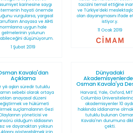
sumiyet karinesine saygı
tacizini temsil ettiğine ina
stermenin hayati önemde
ve Türkiye’deki meslektaşla
uğunu vurgularsa, yargısal
olan dayanışmasını ifade 
arrufların Anayasa ve AİHS
istiyor.y.
normlarına uygun hale
11 Ocak 2019
gelmelerinin yolunun
labileceğini düşünüyorum.
1 Şubat 2019
Osman Kavala'dan
Dünyadaki
Açıklama
Akademisyenlerd
Osman Kavala'ya De
r yılı aşkın süredir tutuklu
amın sebebi olarak ortaya
Harvard, Yale, Oxford, MI
atılan anayasal düzeni
Columbia Üniversitelerin
eğiştirmek ve hükümeti
akademisyenler 10 aydı
irmek suçlamalarının Gezi
hakkında iddianame olmak
Olaylarının yöneticisi ve
tutuklu bulunan Osma
ansörü olduğum iddiasının
Kavala'nın durumuna dik
lsız ve dayanaktan yoksun
çekti.
uklarını gösterebilmek için