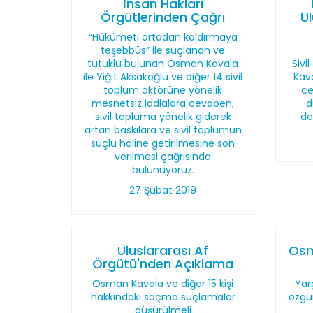
İnsan Hakları
Örgütlerinden Çağrı
U
“Hükümeti ortadan kaldırmaya
teşebbüs” ile suçlanan ve
tutuklu bulunan Osman Kavala
Sivi
ile Yiğit Aksakoğlu ve diğer 14 sivil
Kav
toplum aktörüne yönelik
ce
mesnetsiz iddialara cevaben,
d
sivil topluma yönelik giderek
de
artan baskılara ve sivil toplumun
suçlu haline getirilmesine son
verilmesi çağrısında
bulunuyoruz.
27 Şubat 2019
Uluslararası Af
Osm
Örgütü'nden Açıklama
Osman Kavala ve diğer 15 kişi
Yar
hakkındaki saçma suçlamalar
özgü
düşürülmeli