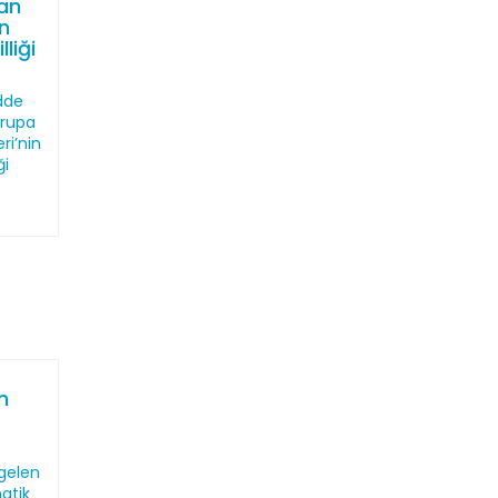
an
in
liği
dde
vrupa
ri’nin
ği
n
gelen
atik