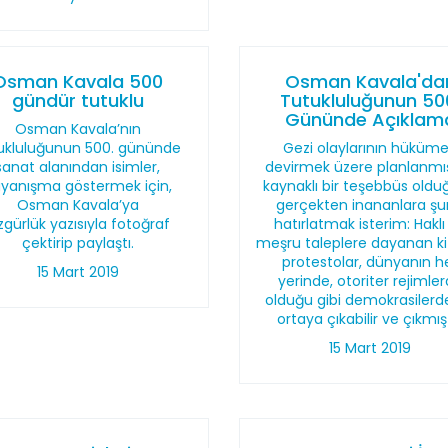
Osman Kavala 500
Osman Kavala'da
gündür tutuklu
Tutukluluğunun 50
Gününde Açıklam
Osman Kavala’nın
ukluluğunun 500. gününde
Gezi olaylarının hüküme
sanat alanından isimler,
devirmek üzere planlanmış
yanışma göstermek için,
kaynaklı bir teşebbüs old
Osman Kavala’ya
gerçekten inananlara ş
gürlük yazısıyla fotoğraf
hatırlatmak isterim: Haklı
çektirip paylaştı.
meşru taleplere dayanan ki
protestolar, dünyanın h
15 Mart 2019
yerinde, otoriter rejimle
olduğu gibi demokrasilerd
ortaya çıkabilir ve çıkmışt
15 Mart 2019