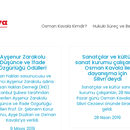
Osman Kavala Kimdir?
Hukuki Süreç ve Be
Ayşenur Zarakolu
Sanatçılar ve kült
Düşünce ve İfade
sanat kurumu çalışan
Özgürlüğü Ödülleri
Osman Kavala il
dayanışma için
san hakları savunucusu ve
Silivri'deydi
ncı Ayşenur Zarakolu adına
san Hakları Derneği (İHD)
Sanatçılar ve kültür san
stanbul Şubesi tarafından
kurumu çalışanları, 28 Ni
verilen Ayşenur Zarakolu
Pazar günü Osman Kavala 
şünce ve İfade Özgürlüğü
Silivri Cezaevi önünde bir
leri Prof. Dr. Şebnem Korur
geldi.
ancı, Ayşe Düzkan ve Osman
28 Nisan 2019
Kavala’ya verildi.
9 Mayıs 2019