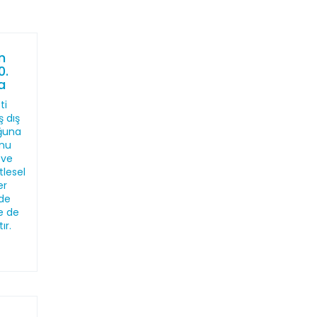
n
0.
a
ti
 dış
uğuna
unu
 ve
tlesel
er
rde
e de
ır.