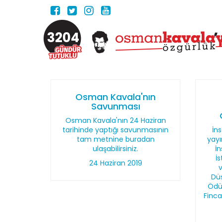
3204
Osman Kavala'nın
Savunması
Osman Kavala'nın 24 Haziran
tarihinde yaptığı savunmasının
İn
tam metnine buradan
yayı
ulaşabilirsiniz.
İn
İ
24 Haziran 2019
Dü
Ödül
Finc