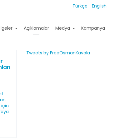
Türkçe
English
lgeler
Açıklamalar
Medya
Kampanya
Tweets by FreeOsmanKavala
ür
ları
e
at
san
için
araya