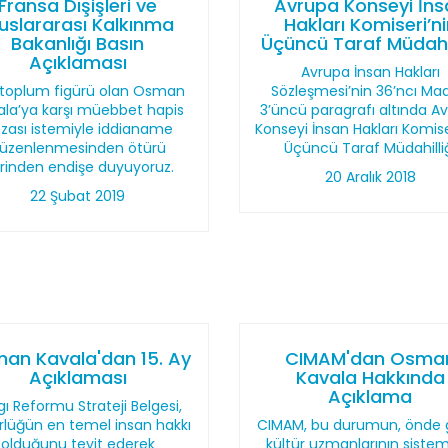
Fransa Dışişleri ve
Avrupa Konseyi İns
luslararası Kalkınma
Hakları Komiseri’n
Bakanlığı Basın
Üçüncü Taraf Müdahil
Açıklaması
Avrupa İnsan Hakları
l toplum figürü olan Osman
Sözleşmesi’nin 36’ncı Ma
ala’ya karşı müebbet hapis
3’üncü paragrafı altında A
zası istemiyle iddianame
Konseyi İnsan Hakları Komise
üzenlenmesinden ötürü
Üçüncü Taraf Müdahilli
rinden endişe duyuyoruz.
20 Aralık 2018
22 Şubat 2019
an Kavala'dan 15. Ay
CIMAM'dan Osma
Açıklaması
Kavala Hakkında
Açıklama
gı Reformu Strateji Belgesi,
rlüğün en temel insan hakkı
CIMAM, bu durumun, önde 
olduğunu teyit ederek
kültür uzmanlarının sistem