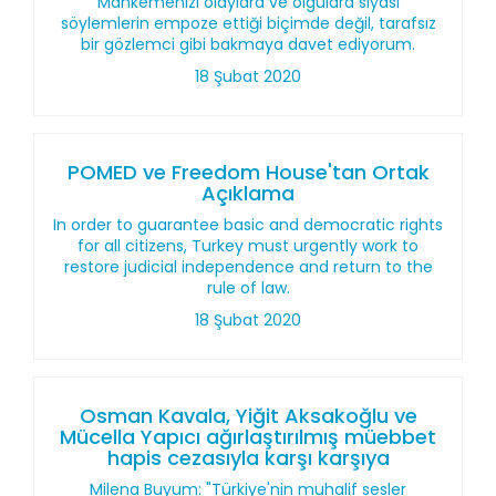
Mahkemenizi olaylara ve olgulara siyasi
söylemlerin empoze ettiği biçimde değil, tarafsız
bir gözlemci gibi bakmaya davet ediyorum.
18 Şubat 2020
POMED ve Freedom House'tan Ortak
Açıklama
In order to guarantee basic and democratic rights
for all citizens, Turkey must urgently work to
restore judicial independence and return to the
rule of law.
18 Şubat 2020
Osman Kavala, Yiğit Aksakoğlu ve
Mücella Yapıcı ağırlaştırılmış müebbet
hapis cezasıyla karşı karşıya
Milena Buyum: "Türkiye'nin muhalif sesler