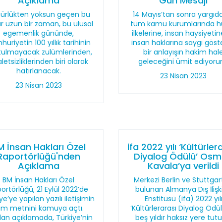
Açıklama
Gün Mesajı
ürlükten yoksun geçen bu
14 Mayıs’tan sonra yargıd
r uzun bir zaman, bu ulusal
tüm kamu kurumlarında h
egemenlik gününde,
ilkelerine, insan haysiyeti
uriyetin 100 yıllık tarihinin
insan haklarına saygı göst
tulmayacak zulümlerinden,
bir anlayışın hakim hal
letsizliklerinden biri olarak
geleceğini ümit ediyoru
hatırlanacak.
23 Nisan 2023
23 Nisan 2023
M İnsan Hakları Özel
ifa 2022 yılı ‘Kültürler
Raportörlüğü'nden
Diyalog Ödülü’ Os
Açıklama
Kavala’ya verildi
BM İnsan Hakları Özel
Merkezi Berlin ve Stuttgar
ortörlüğü, 21 Eylül 2022’de
bulunan Almanya Dış İlişki
ye’ye yapılan yazılı iletişimin
Enstitüsü (ifa) 2022 yıl
am metnini kamuya açtı.
‘Kültürlerarası Diyalog Ödü
lan açıklamada, Türkiye’nin
beş yıldır haksız yere tutu