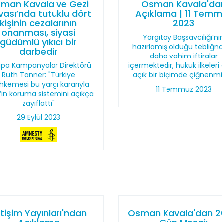
man Kavala ve Gezi
Osman Kavala'da
ası’nda tutuklu dört
Açıklama | 11 Tem
kişinin cezalarının
2023
onanması, siyasi
Yargıtay Başsavcılığı’nı
güdümlü yıkıcı bir
hazırlamış olduğu tebliğ
darbedir
daha vahim iftiralar
upa Kampanyalar Direktörü
içermektedir, hukuk ilkeleri
Ruth Tanner: "Türkiye
açık bir biçimde çiğnenmiş
kemesi bu yargı kararıyla
11 Temmuz 2023
’in koruma sistemini açıkça
zayıflattı"
29 Eylül 2023
etişim Yayınları'ndan
Osman Kavala'dan 2