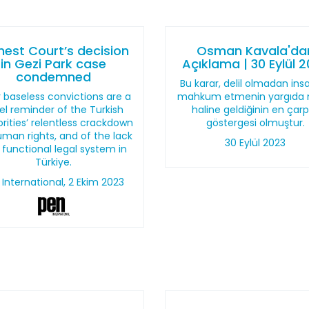
hest Court’s decision
Osman Kavala'da
in Gezi Park case
Açıklama | 30 Eylül 
condemned
Bu karar, delil olmadan insa
r baseless convictions are a
mahkum etmenin yargıda
el reminder of the Turkish
haline geldiğinin en çarp
rities’ relentless crackdown
göstergesi olmuştur.
man rights, and of the lack
30 Eylül 2023
 functional legal system in
Türkiye.
 International, 2 Ekim 2023