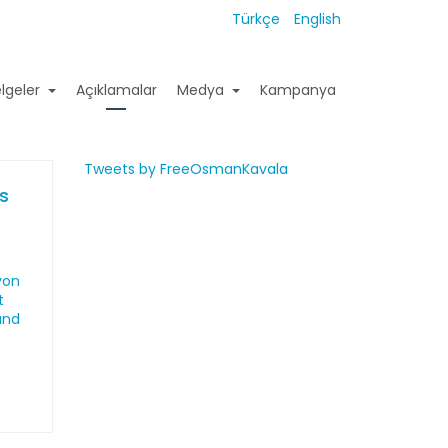
Türkçe
English
lgeler
Açıklamalar
Medya
Kampanya
Tweets by FreeOsmanKavala
es
von
t
und