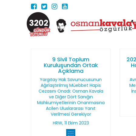
3202
9 Sivil Toplum
202
Kuruluşundan Ortak
H
Açıklama
Yargıtay Hak Savunucusunun
Av
Ağırlaştırılmış Müebbet Hapis
Mec
Cezasını Onadı: Osman Kavala
İn
ve Diğer Dört Sanığın
Mahkumiyetlerinin Onanmasına
Acilen Uluslararası Yanıt
Verilmesi Gerekiyor
HRW, 11 Ekim 2023