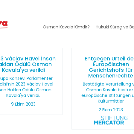
Osman Kavala Kimdir?
Hukuki Süreç ve Be
3 Václav Havel İnsan
Entgegen Urteil d
akları Ödülü Osman
Europäischen
Kavala'ya verildi
Gerichtshofs für
Menschenrechte
rupa Konseyi Parlamenter
lisi’nin 2023 Václav Havel
Bestätigte Verurteilung 
san Hakları Ödülü Osman
Osman Kavala bestürz
Kavala'ya verildi.
europäische Stiftungen 
Kulturmittler
9 Ekim 2023
2 Ekim 2023