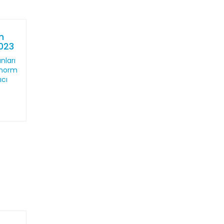
n
2023
nları
 norm
ıcı