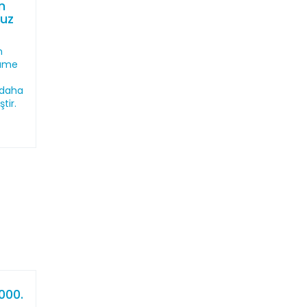
n
muz
n
name
 daha
tir.
000.