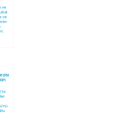
a ve
ukuk
ne ve
eren
e
m.
arası
man
t’ta
ler
ı
lü’nü
klu