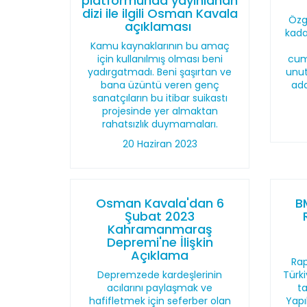
platformunda yayınlanan
dizi ile ilgili Osman Kavala
Özg
açıklaması
kada
Kamu kaynaklarının bu amaç
için kullanılmış olması beni
cumh
yadırgatmadı. Beni şaşırtan ve
unu
bana üzüntü veren genç
ada
sanatçıların bu itibar suikastı
projesinde yer almaktan
rahatsızlık duymamaları.
20 Haziran 2023
Osman Kavala'dan 6
B
Şubat 2023
Kahramanmaraş
Depremi'ne İlişkin
Açıklama
Rap
Depremzede kardeşlerinin
Türki
acılarını paylaşmak ve
t
hafifletmek için seferber olan
Yapı