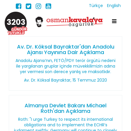
Türkçe
English
3203
Av. Dr. Köksal Bayraktar'dan Anadolu
Ajansı Yayınına Dair Açıklama
Anadolu Ajansı’nın, FETÖ/PDY terör örgütü nedeni
ile yargılanan gruplar içinde müvekkilimizin adına
yer vermesi son derece yanlış ve maksatlıdır.
Av. Dr. Köksal Bayraktar, 15 Temmuz 2020
Almanya Devlet Bakanı Michael
Roth'dan Açıklama
Roth: "I urge Turkey to respect its international
obligations and to implement the ECHR’s
judgment swiftly. Germany will continue to closely