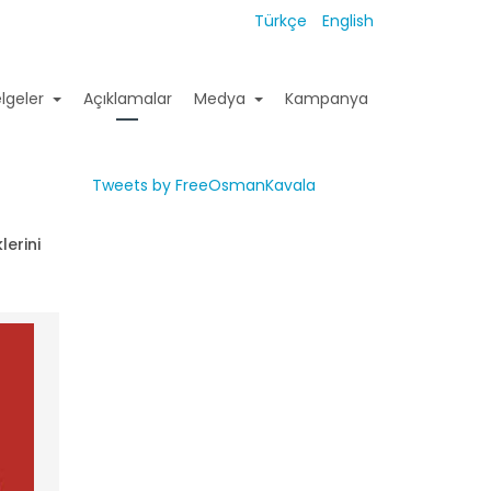
Türkçe
English
lgeler
Açıklamalar
Medya
Kampanya
Tweets by FreeOsmanKavala
erini