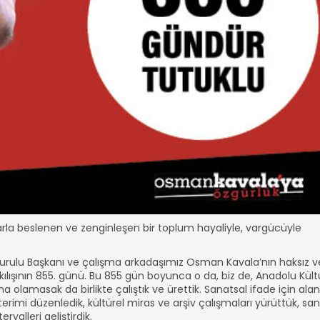
klarla beslenen ve zenginleşen bir toplum hayaliyle, vargücüyle
urulu Başkanı ve çalışma arkadaşımız Osman Kavala’nın haksız v
ışının 855. günü. Bu 855 gün boyunca o da, biz de, Anadolu Kült
olamasak da birlikte çalıştık ve ürettik. Sanatsal ifade için alan
sterimi düzenledik, kültürel miras ve arşiv çalışmaları yürüttük, sa
yalleri geliştirdik.