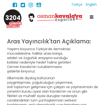
Türkçe
English
3204
Aras Yayıncılık'tan Açıklama:
Yaşamı boyunca Türkiye’de demokrasi
mücadelesine, halklar arası barışa,
adalet ve özgürlük arayışına sunduğu
katkılar nedeniyle hedef haline getirilen
Osman Kavala’nın tutuklanmasını
şiddetle kınıyoruz.
Ülkemizde diyalog kültürünün
yaygınlaşması, çoğulculuğun yeşermesi,
sivil toplumun gelişmesi için çalışan ve yayınevimizin de
yönetim kurulu üyesi olan Kavala’nın ve onun gibi
fikirleri ve muhalif siyasi duruşları nedeniyle
cezalandırılan tüm yurttaşlarımızın serbest
bırakılmasını, anti-demokratik uygulamaların son