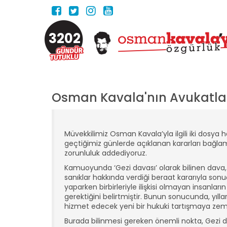
3202
Osman Kavala'nın Avukatla
Müvekkilimiz Osman Kavala’yla ilgili iki dosy
geçtiğimiz günlerde açıklanan kararları bağlam
zorunluluk addediyoruz.
Kamuoyunda ‘Gezi davası’ olarak bilinen dava,
sanıklar hakkında verdiği beraat kararıyla son
yaparken birbirleriyle ilişkisi olmayan insanları
gerektiğini belirtmiştir. Bunun sonucunda, yıll
hizmet edecek yeni bir hukuki tartışmaya zemi
Burada bilinmesi gereken önemli nokta, Gezi do