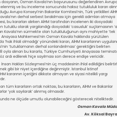
eren dosyanın, Osman Kavala’nın başvurusunu değerlendiren Avrup
celenmiş ve bu inceleme sonucunda haksız tutukluluk kararı alın
lduğu Avrupa Konseyi’nin Bakanlar Komitesi’nin, Türk yetkilileri Aİ
ala’nın derhal serbest bırakılması için gerekli adımları atmaya
esi, bu kararları alırken AİHM tarafından incelenen iki dosyadaki
 tutuklu olarak yargılandığı dosyadaki ‘casusluk’ suçlamasının ‘
man Kavala’nın sürmekte olan tutukluluğunun aynı mahiyette ‘tek
ştir. Anayasa Mahkemesi’nin Osman Kavala hakkında yürütülen
 ‘hak ihlali olmadığı’ yönündeki kararı, AİHM kararlarının uygulan
in ‘tutuklamanın derhal sonlandırılması’ gerektiğini belirten
ı 8 oyla alınan bu kararla, Türkiye Cumhuriyeti Anayasası teminatı
öz ardı edilerek hiçe sayılması son derece endişe vericidir.
san Hakları Sözleşmesi’nin üç maddesinin ihlal edildiğini belirtir
 gibi bir niyet içerdiğine değinmiştir. İstanbul İstinaf
M kararının içeriğini dikkate almayan ve siyasi nitelikli yargı
dır.
 tüm kararların ortak noktası, bu kararların, AİHM ve Bakanlar
ar ‘yok sayılarak’ alınmış olmasıdır.
sunda ne ölçüde umutlu olunabileceğini gösterecek niteliktedir.
Osman Kavala Müdaf
Av. Köksal Bayr