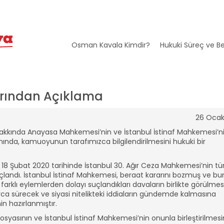
Osman Kavala Kimdir?
Hukuki Süreç ve Be
rından Açıklama
26 Ocak
a hakkında Anayasa Mahkemesi’nin ve İstanbul İstinaf Mahkemesi’n
ında, kamuoyunun tarafımızca bilgilendirilmesini hukuki bir
 18 Şubat 2020 tarihinde İstanbul 30. Ağır Ceza Mahkemesi’nin t
uçlandı. İstanbul İstinaf Mahkemesi, beraat kararını bozmuş ve b
n farklı eylemlerden dolayı suçlandıkları davaların birlikte görülmes
arca sürecek ve siyasi nitelikteki iddiaların gündemde kalmasına
n hazırlanmıştır.
syasının ve İstanbul İstinaf Mahkemesi’nin onunla birleştirilmesi