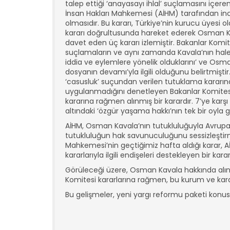
talep ettiği ‘anayasayı ihlal’ suçlamasını iç
İnsan Hakları Mahkemesi (AİHM) tarafından in
olmasıdır. Bu kararı, Türkiye’nin kurucu üyesi o
kararı doğrultusunda hareket ederek Osman Kav
davet eden üç kararı izlemiştir. Bakanlar Komit
suçlamaların ve aynı zamanda Kavala’nın halen
iddia ve eylemlere yönelik olduklarını’ ve Os
dosyanın devamı’yla ilgili olduğunu belirtmi
‘casusluk’ suçundan verilen tutuklama kararında
uygulanmadığını denetleyen Bakanlar Komitesi’n
kararına rağmen alınmış bir karardır. 7’ye karş
altındaki ‘özgür yaşama hakkı’nın tek bir oyla g
AİHM, Osman Kavala’nın tutukluluğuyla Avrupa İn
tutukluluğun hak savunuculuğunu sessizleştirmek
Mahkemesi’nin geçtiğimiz hafta aldığı karar, AİH
kararlarıyla ilgili endişeleri destekleyen bir karar
Görüleceği üzere, Osman Kavala hakkında alınan
Komitesi kararlarına rağmen, bu kurum ve kararl
Bu gelişmeler, yeni yargı reformu paketi konu