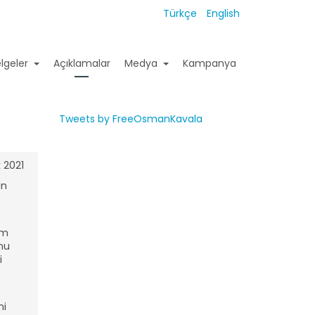
Türkçe
English
lgeler
Açıklamalar
Medya
Kampanya
Tweets by FreeOsmanKavala
 2021
in
üm
unu
i
ni