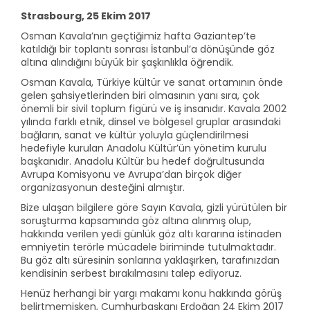
Strasbourg, 25 Ekim 2017
Osman Kavala’nın geçtiğimiz hafta Gaziantep’te
katıldığı bir toplantı sonrası İstanbul’a dönüşünde göz
altına alındığını büyük bir şaşkınlıkla öğrendik.
Osman Kavala, Türkiye kültür ve sanat ortamının önde
gelen şahsiyetlerinden biri olmasının yanı sıra, çok
önemli bir sivil toplum figürü ve iş insanıdır. Kavala 2002
yılında farklı etnik, dinsel ve bölgesel gruplar arasındaki
bağların, sanat ve kültür yoluyla güçlendirilmesi
hedefiyle kurulan Anadolu Kültür’ün yönetim kurulu
başkanıdır. Anadolu Kültür bu hedef doğrultusunda
Avrupa Komisyonu ve Avrupa’dan birçok diğer
organizasyonun desteğini almıştır.
Bize ulaşan bilgilere göre Sayın Kavala, gizli yürütülen bir
soruşturma kapsamında göz altına alınmış olup,
hakkında verilen yedi günlük göz altı kararına istinaden
emniyetin terörle mücadele biriminde tutulmaktadır.
Bu göz altı süresinin sonlarına yaklaşırken, tarafınızdan
kendisinin serbest bırakılmasını talep ediyoruz.
Henüz herhangi bir yargı makamı konu hakkında görüş
belirtmemişken, Cumhurbaşkanı Erdoğan 24 Ekim 2017