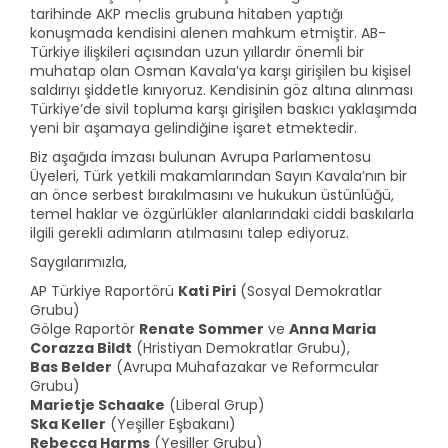
tarihinde AKP meclis grubuna hitaben yaptığı
konuşmada kendisini alenen mahkum etmiştir. AB-
Türkiye ilişkileri açısından uzun yıllardır önemli bir
muhatap olan Osman Kavala’ya karşı girişilen bu kişisel
saldırıyı şiddetle kınıyoruz. Kendisinin göz altına alınması
Türkiye’de sivil topluma karşı girişilen baskıcı yaklaşımda
yeni bir aşamaya gelindiğine işaret etmektedir.
Biz aşağıda imzası bulunan Avrupa Parlamentosu
Üyeleri, Türk yetkili makamlarından Sayın Kavala’nın bir
an önce serbest bırakılmasını ve hukukun üstünlüğü,
temel haklar ve özgürlükler alanlarındaki ciddi baskılarla
ilgili gerekli adımların atılmasını talep ediyoruz.
Saygılarımızla,
AP Türkiye Raportörü
Kati Piri
(Sosyal Demokratlar
Grubu)
Gölge Raportör
Renate Sommer
ve
Anna Maria
Corazza Bildt
(Hristiyan Demokratlar Grubu),
Bas Belder
(Avrupa Muhafazakar ve Reformcular
Grubu)
Marietje Schaake
(Liberal Grup)
Ska Keller
(Yeşiller Eşbakanı)
Rebecca Harms
(Yeşiller Grubu)