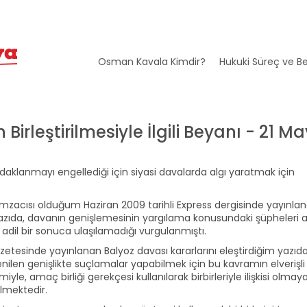
Osman Kavala Kimdir?
Hukuki Süreç ve Be
rleştirilmesiyle İlgili Beyanı - 21 Ma
ile odaklanmayı engellediği için siyasi davalarda algı yaratmak için
zacısı olduğum Haziran 2009 tarihli Express dergisinde yayınla
azıda, davanın genişlemesinin yargılama konusundaki şüpheleri art
 adil bir sonuca ulaşılamadığı vurgulanmıştı.
etesinde yayınlanan Balyoz davası kararlarını eleştirdiğim yazıd
ilen genişlikte suçlamalar yapabilmek için bu kavramın elverişli 
, amaç birliği gerekçesi kullanılarak birbirleriyle ilişkisi olmay
ilmektedir.