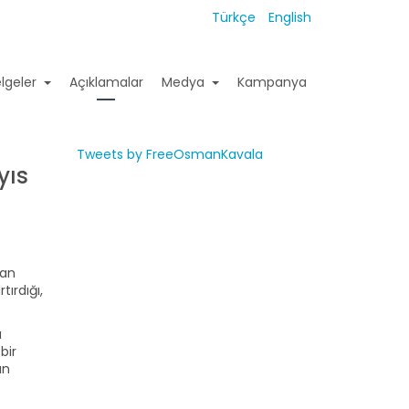
Türkçe
English
lgeler
Açıklamalar
Medya
Kampanya
Tweets by FreeOsmanKavala
yıs
nan
ırdığı,
a
bir
an