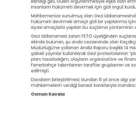
Bilindiği gibi, Gülen örgütlenmesiyle ilişkili olan
insanların hükümeti devirmek için gizli örgüt kurduk
Mahkemenize sunulmuş olan Gezi iddianamesinde d
hükümeti devirmek amaçlı gizli bir yapılanma içind
siyasi amaçlarla yapılan bu suçlama yönteminin dah
Gezi iddianamesi zaten FETÖ üyeliğinden suçlanan
ekinde bulunan, şu anda cezaevinde olan Kaçakçı
Müdürlüğü’ne yollanan Analiz Raporu başlıklı 14 Haz
şaibeli yayınlar kullanılarak Gezi protestolarının “
planı tasarladığım, olayların organizatöre ve fina
Fenerbahçe takımlarının taraftar gruplarının ve sol
edilmişti.
Davaların birleştirilmesi; bundan 8 yıl önce algı
mahkemelerin verdiği beraat kararlarıyla inandırı
Osman Kavala