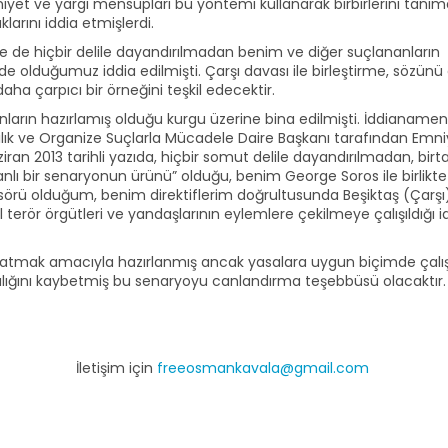
 emniyet ve yargı mensupları bu yöntemi kullanarak birbirlerini tanı
larını iddia etmişlerdi.
e hiçbir delile dayandırılmadan benim ve diğer suçlananların
e olduğumuz iddia edilmişti. Çarşı davası ile birleştirme, sözünü
a çarpıcı bir örneğini teşkil edecektir.
ların hazırlamış olduğu kurgu üzerine bina edilmişti. İddianamen
lık ve Organize Suçlarla Mücadele Daire Başkanı tarafından Emni
iran 2013 tarihli yazıda, hiçbir somut delile dayandırılmadan, bir
planlı bir senaryonun ürünü” olduğu, benim George Soros ile birlikt
nsörü olduğum, benim direktiflerim doğrultusunda Beşiktaş (Çarşı
 terör örgütleri ve yandaşlarının eylemlere çekilmeye çalışıldığı i
 yaratmak amacıyla hazırlanmış ancak yasalara uygun biçimde çalı
cılığını kaybetmiş bu senaryoyu canlandırma teşebbüsü olacaktır.
İletişim için
freeosmankavala@gmail.com