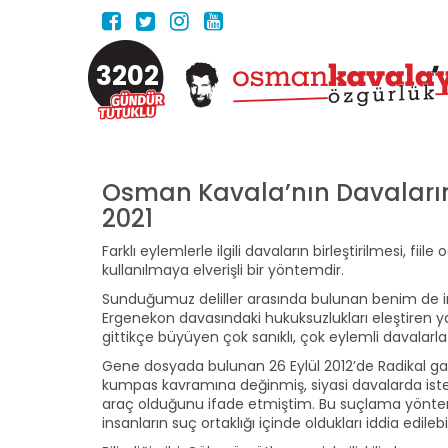
3202
Osman Kavala’nın Davaların Bi
2021
Farklı eylemlerle ilgili davaların birleştirilmesi, fi
kullanılmaya elverişli bir yöntemdir.
Sunduğumuz deliller arasında bulunan benim de im
Ergenekon davasındaki hukuksuzlukları eleştiren y
gittikçe büyüyen çok sanıklı, çok eylemli davalarla
Gene dosyada bulunan 26 Eylül 2012’de Radikal gaz
kumpas kavramına değinmiş, siyasi davalarda isten
araç olduğunu ifade etmiştim. Bu suçlama yöntemiyle
insanların suç ortaklığı içinde oldukları iddia edileb