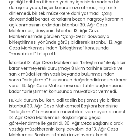
geldiği tarihten itibaren yedi ay içerisinde sadece bir
duruşma yaptı, hiçbir karara imza atmadı, hiç tanık
dinlemedi, bir tek müzekkere dahi yazmadı. Çarşı
davasındaki beraat kararlarını bozan Yargıtay kararının
açıklanmasının ardından İstanbul 30. Ağır Ceza
Mahkemesi, dosyanın İstanbul 13. Ağır Ceza
Mahkemesi’nde görülen “Çarşı-Gezi” dosyasıyla
birleştirilmesi yönünde görüş bildirerek İstanbul 13. Ağır
Ceza Mahkemesi’nden “birleştirme” konusunda
“muvafakat” talep etti.
İstanbul 13. Ağır Ceza Mahkemesi “birleştirme” ile ilgili bir
karar vermeyerek duruşmayı 8 Ekim tarihine bıraktı ve
sanık müdafilerinin yazılı beyanda bulunmasından
sonra “birleştirme” hususunun değerlendirilmesine karar
verdi. 13. Ağır Ceza Mahkemesi adli tatilin başlamasına
kadar “birleştirme” konusunda muvafakat vermedi.
Hukuki durum bu iken, adli tatilin başlamasıyla birlikte
İstanbul 30. Ağır Ceza Mahkemesi Başkanı kendisine
“birleştirme” konusunda muvafakat vermeyen İstanbul
13. Ağır Ceza Mahkemesi Başkanlığına geçici
görevlendirme ile getirildi. 30. Ağır Ceza Başkanı olarak
yazdığı müzekkerenin karşı cevabını da 13. Ağır Ceza
Mahkemesi Başkanı sıfatıyla imzalayarak kendi