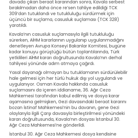
davada çıkan beraat kararından sonra, Kavala serbest
bırakılmadan daha önce re’sen tahliye edildiği TCK
309’dan tutuklandı ve tutukluluğu sürdürmek için
üçüncü bir suçlama, casusluk suçlaması (TCK 328)
yaratıldı.
Kavala’nın casusluk suçlamasıyla ilgili tutukluluğu
sürerken, AİHM kararlarının uygulanıp uygulanmadığını
denetleyen Avrupa Konseyi Bakanlar Komitesi, bugüne
kadar konuyu görüştüğü bütün toplantılarında, Türk
yetkilileri AİHM kararı doğrultusunda Kavala’nın derhal
tahliyesi yönünde adım atmaya çağırdı.
Yasal dayanağı olmayan bu tutuklamanın sürdürülebilir
hale gelmesi için her türlü hukuk dışı yol uygulandı ve
uygulanıyor. Osman Kavala hakkında casusluk
suçlamasını da içeren iddianame, 36. Ağır Ceza
Mahkemesi tarafından kabul edilmiş ve dosya karar
aşamasına gelmişken, Gezi davasındaki beraat kararını
bozan İstinaf Mahkemesi’nin bu davanın, gene Gezi
olaylarıyla ilgili Çarşı davasıyla birleştirilmesi yönündeki
kararı doğrultusunda, Kavala’nın dosyası İstanbul 30.
Ağır Ceza Mahkemesi’ne gönderildi.
İstanbul 30. Ağır Ceza Mahkemesi dosya kendisine