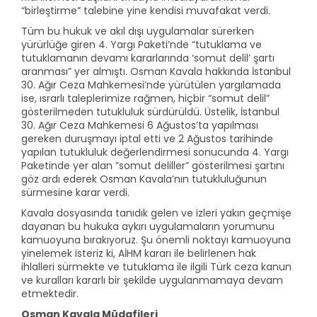
“birleştirme” talebine yine kendisi muvafakat verdi.
Tüm bu hukuk ve akıl dışı uygulamalar sürerken
yürürlüğe giren 4. Yargı Paketi’nde “tutuklama ve
tutuklamanın devamı kararlarında ‘somut delil’ şartı
aranması” yer almıştı. Osman Kavala hakkında İstanbul
30. Ağır Ceza Mahkemesi’nde yürütülen yargılamada
ise, ısrarlı taleplerimize rağmen, hiçbir “somut delil”
gösterilmeden tutukluluk sürdürüldü. Üstelik, İstanbul
30. Ağır Ceza Mahkemesi 6 Ağustos’ta yapılması
gereken duruşmayı iptal etti ve 2 Ağustos tarihinde
yapılan tutukluluk değerlendirmesi sonucunda 4. Yargı
Paketinde yer alan “somut deliller” gösterilmesi şartını
göz ardı ederek Osman Kavala’nın tutukluluğunun
sürmesine karar verdi.
Kavala dosyasında tanıdık gelen ve izleri yakın geçmişe
dayanan bu hukuka aykırı uygulamaların yorumunu
kamuoyuna bırakıyoruz. Şu önemli noktayı kamuoyuna
yinelemek isteriz ki, AİHM kararı ile belirlenen hak
ihlalleri sürmekte ve tutuklama ile ilgili Türk ceza kanun
ve kuralları kararlı bir şekilde uygulanmamaya devam
etmektedir.
Osman Kavala Müdafileri