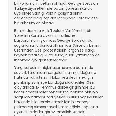
bir konumum, yetkim olmadı. George Soros’un
Türkiye ziyaretlerinde bütün yönetim kurulu
üyeleriyle yaptığı Vakfın çalışmalarının
değerlendirildiği toplantılar dışında Soros’la özel
bir irtibatım da olmadı.
Benim dışımda Açık Toplum Vakfı’nın hiçbir
Yönetim Kurulu üyesinin ifadesine
başvurulmamış olması, George Soros’un da
suçlananlar arasında olmaması, Soros’un benim
üzerimden Gezi protestolarını organize ettiği,
kaynak aktardığı kurgusuna, bunu yazanların da
inanmadığını göstermektedir.
Yargı sürecinin hiçbir aşamasında benim de
savcılık tarafından sorgulanmamış olduğumu
hatırlatmak isterim. Hükümeti devirmek için
planlanıp sahneye konduğu iddia edilen Gezi
olaylarında, 15 Temmuz darbe girişiminde, bu
kadar önemli roller oynadığına inanılan birisinin
sorgulanmaması, faaliyetleri, işbirliği yaptığı kişiler
hakkında bilgi temin etmek için bir çabaya
girilmemiş olması savcılık mesleğinin doğasına
aykırıdır, ciddi bir görev ihmalidir. Ancak,