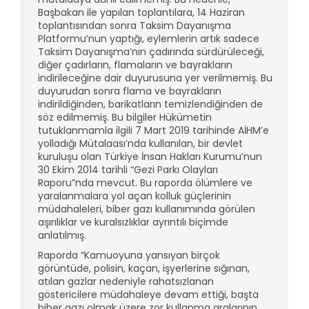
Başbakan ile yapılan toplantılara, 14 Haziran
toplantısından sonra Taksim Dayanışma
Platformu’nun yaptığı, eylemlerin artık sadece
Taksim Dayanışma’nın çadırında sürdürüleceği,
diğer çadırların, flamaların ve bayrakların
indirileceğine dair duyurusuna yer verilmemiş. Bu
duyurudan sonra flama ve bayrakların
indirildiğinden, barikatların temizlendiğinden de
söz edilmemiş. Bu bilgiler Hükümetin
tutuklanmamla ilgili 7 Mart 2019 tarihinde AİHM’e
yolladığı Mütalaası’nda kullanılan, bir devlet
kuruluşu olan Türkiye İnsan Hakları Kurumu’nun
30 Ekim 2014 tarihli “Gezi Parkı Olayları
Raporu”nda mevcut. Bu raporda ölümlere ve
yaralanmalara yol açan kolluk güçlerinin
müdahaleleri, biber gazı kullanımında görülen
aşırılıklar ve kuralsızlıklar ayrıntılı biçimde
anlatılmış.
Raporda “Kamuoyuna yansıyan birçok
görüntüde, polisin, kaçan, işyerlerine sığınan,
atılan gazlar nedeniyle rahatsızlanan
göstericilere müdahaleye devam ettiği, başta
biber gazı olmak üzere zor kullanma aralarının