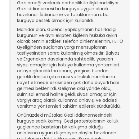
Gezi örneği verilerek darbecilik ile ilişkilendiriliyor.
Gezi iddianamesi bu kurguya uygun olarak
hazırlandı. İddianame ve tutuklanmam, bu
kurguya destek olmak için kullanıldı.
Manidar olan, Gülenci yapılaşmanın hazırladığı
kurgunun ve aynı ekipten kişilerin hukuka aykırı
olarak temin ettikleri telefon dinlemelerinin, FETÖ
üyeliğinden suçlanan yargı mensuplarının
tasfiyesinden sonra kullanılmış olmasıdır. Balyoz
ve Ergenekon davalarında sahtecilik, yasaları
siyasi amaçlar için kötüye kullanma yöntemleri
ortaya çıkarıldıktan sonra, yargının bundan
gerekli dersleri çıkarması ve hukuk normlarına
riayet etmede eskisinden çok daha duyarlı hale
gelmesi beklenirdi. Gelişme aksi yönde oldu,
suimisal emsal haline geldi, siyasi amaçlar için
yargıyı araç olarak kullanma anlayışı ve adaleti
yanıltma yöntemleri tahkim edilerek sürdürüldü.
Önünüzdeki mütalaa Gezi iddianamesindeki
kurguya sadık kalmış. Gezi protestolarının kolluk
güçlerince bastırılan bir kalkışma olduğu
anlatısına uygun düşmeyen olaylar hazırlanan
mütalaaya dâhil edilmemiş. Bu nedenle,