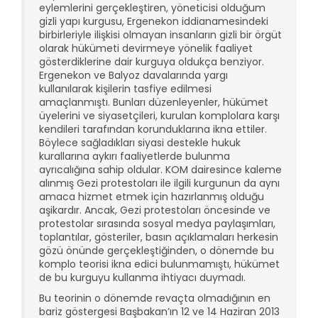
eylemlerini gerçekleştiren, yöneticisi olduğum
gizli yapı kurgusu, Ergenekon iddianamesindeki
birbirleriyle ilişkisi olmayan insanların gizli bir örgüt
olarak hükümeti devirmeye yönelik faaliyet
gösterdiklerine dair kurguya oldukça benziyor.
Ergenekon ve Balyoz davalarında yargı
kullanılarak kişilerin tasfiye edilmesi
amaçlanmıştı. Bunları düzenleyenler, hükümet
üyelerini ve siyasetçileri, kurulan komplolara karşı
kendileri tarafından korunduklarına ikna ettiler.
Böylece sağladıkları siyasi destekle hukuk
kurallarına aykırı faaliyetlerde bulunma
ayrıcalığına sahip oldular. KOM dairesince kaleme
alınmış Gezi protestoları ile ilgili kurgunun da aynı
amaca hizmet etmek için hazırlanmış olduğu
aşikardır. Ancak, Gezi protestoları öncesinde ve
protestolar sırasında sosyal medya paylaşımları,
toplantılar, gösteriler, basın açıklamaları herkesin
gözü önünde gerçekleştiğinden, o dönemde bu
komplo teorisi ikna edici bulunmamıştı, hükümet
de bu kurguyu kullanma ihtiyacı duymadı.
Bu teorinin o dönemde revaçta olmadığının en
bariz göstergesi Başbakan’ın 12 ve 14 Haziran 2013