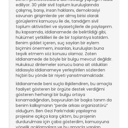
ediliyor. 30 yıldır sivil toplum kuruluşlarında
çalışmış, barışı, insan haklarını, demokrasiyi
savunan girişimlerde yer almış birisi olarak
görüşlerimi kamuoyu ile de, tanıdığım sivil
toplum aktivistleri ve siyasetçilerle de paylaşırım.
Bu kapsamda, iddianamede de belirtildiği gibi,
hükümet yetkilileri ile de bir toplantıya katıldım.
Benim şiddet içeren, suç sayılan bir eylem
biçimini önermem, insanları, kuruluşları buna
teşvik etmem söz konusu olamaz. Zaten
iddianamede de böyle bir bulgu mevcut değildir.
Hukuksuz dinlemeler sonucu bana ait oldukları
iddiasıyla iddianameye yerleştirilen sözlerden
hiçbiri bu yönde bir niyeti yansıtmamaktadır.
İddianamede beni suçla ilişkilendiren, bu amaçla
faaliyet gösteren bir örgüte destek verdiğimi
gösteren herhangi bir bulgu ortaya
konamadığından, başvurulan bir başka tanım da
benim kalkışmanın “perde arkası organizatörü”
olduğum. Ben Gezi Parkı’ndaki yapılaşma
projesine açıkça karşı çıktım, bu projenin
durdurulması için çaba gösterdim, kamuoyuna
yönelik açıklamalara ve bu amaçla yapılan