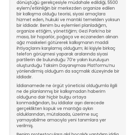
dönüştüğü gerekçesiyle müdahale edildiği, 5500
eylem/etkinliğin bir merkezden organize edilen
bir kalkışma olduğu teorisi, siyasi amaçlara
hizmet eden, hukuki ve mantıki temelden yoksun
bir iddiadır. Benim bu eylemleri planladığım,
organize ettiğim, yönettiğim; Gezi Parkı’na bir
masa, bir hoparlör, poğaça ve eczaneden alınan
ağız maskeleri götürerek kalkışmanın maddi
ihtiyaçlarını karşılamış olduğum; iki kişiyle birkaç
telefon görüşmesi yaparak aralarında siyasi
partilerin de bulunduğu 70’e yakın kuruluşun
oluşturduğu Taksim Dayanışması Platformu’nu
yönlendirmiş olduğum da saçmalık düzeyinde bir
iddiadır.
İddianamede ne örgüt yöneticisi olduğumla ilgili
ne de planlanmış bir kalkışmadan haberim
olduğuna dair hiçbir bulgu ortaya
konmadığından, bu iddialar aşırı derecede
gerçeklikten kopuk ve mantığa aykırı
olduklarından, mütalaada, üzerime suç
yamayabilme amacıyla yeni tanımlara yer
verilmiş.
Benim protestoculara akıl hocalığı yaptığım iddia