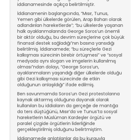
iddianamesinde açıkça belirtilmiştir.
İddianamenin başlangıcında, “Mısır, Tunus,
Yemen gibi ülkelerde görülen, Arap Baharı olarak
adlandırılan hareketlerde”; “bu ülkelerde yaşanan
halk ayaklanmalarında George Soros’un önemli
bir aktör olduğu, bu devrim süreçlerine çok büyük
finansal destek sağladığı”nın basına yansıdığı
belirtilmiş. İddianamede; “bu süreçlerle Gezi
kalkışması sürecinin birebir örtüşmesi” ve “sosyal
medyada aynı slogan ve imgelerin kullanılmış
olması”ndan dolayı, “George Soros’un,
ayaklanmaların yaşandığı diğer ülkelerde olduğu
gibi Gezi kalkışması sürecinde de etkin
olduğunun anlaşıldığı” ifade edilmiş.
Ben savunmamda Soros’un Gezi protestolarına
kaynak aktarmış olduğuna dayanak olarak
kullanılan bu iddiaların da gerçeğe de mantığa
da ters düştüğünü, Mısır’da ve Tunus’ta sosyal
hareketlerin Müslüman Kardeşler örgütü ve
paralel çizgide örgütlerin liderliğinde
gerçekleştirilmiş olduğunu belirtmiştim.
İddianamede anlatılanlar da bu kurguyla