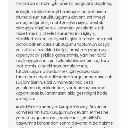
Fransa’da olmam gibi önemli bulgulara ulaşılmış.
Anlaşılan iddianameyi hazırlayan ne pahasına
olursa olsun tutukluluğumu devam ettirmeyi
amaçladığından, muhtemelen siyasi destek
alacağını düşünerek, kendisini yasalarla kısıtlı
hissetmemiş. Devlet kurumlarının işleyişi,
nitelikleri, askeri ve siyasi bilgilerin temin edilmesi
olarak bilinen casusluk suçunu toplumun sosyal
ve kültürel özellikleri ile ilgili araştırma yapmayı
kapsayacak şekilde genişletmiş, yani her türlü
keyfi uygulama için kullanılabilecek bir suç türü
icat etmiş. Önceki savunmalarımda,
tutukluluğumu sürdürmek için yasalardaki
tanımlara riayet edilmeden kurgulanan casusluk
suçlamasının, Nazi Almanyası’nda ceza
yasalarının içeriklerinden, varlık amaçlarından
kopartılarak kullanılmasını akla getirdiğini ifade
etmiştim.
Anladığımız kadarıyla Avrupa Konseyi Bakanlar
Komitesi’nin tutukluluğumun devam etmesine
yönelik uygulamaları incelemesi için AİHM’e
başvurma kararından sonra davanın hızla hükme