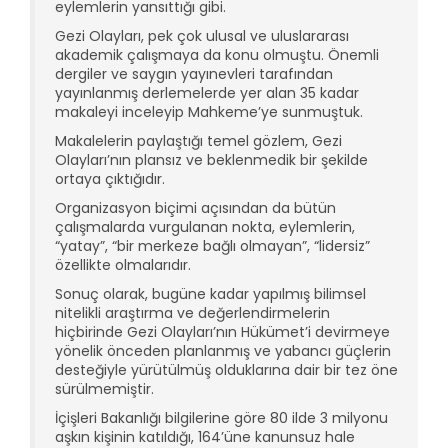
eylemlerin yansıttığı gibi.
Gezi Olayları, pek çok ulusal ve uluslararası
akademik çalışmaya da konu olmuştu. Önemli
dergiler ve saygın yayınevleri tarafından
yayınlanmış derlemelerde yer alan 35 kadar
makaleyi inceleyip Mahkeme’ye sunmuştuk.
Makalelerin paylaştığı temel gözlem, Gezi
Olayları’nın plansız ve beklenmedik bir şekilde
ortaya çıktığıdır.
Organizasyon biçimi açısından da bütün
çalışmalarda vurgulanan nokta, eylemlerin,
“yatay”, “bir merkeze bağlı olmayan”, “lidersiz”
özellikte olmalarıdır.
Sonuç olarak, bugüne kadar yapılmış bilimsel
nitelikli araştırma ve değerlendirmelerin
hiçbirinde Gezi Olayları’nın Hükümet’i devirmeye
yönelik önceden planlanmış ve yabancı güçlerin
desteğiyle yürütülmüş olduklarına dair bir tez öne
sürülmemiştir.
İçişleri Bakanlığı bilgilerine göre 80 ilde 3 milyonu
aşkın kişinin katıldığı, 164’üne kanunsuz hale