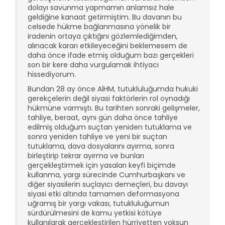
dolayı savunma yapmamın anlamsız hale
geldiğine kanaat getirmiştim. Bu davanın bu
celsede hükme bağlanmasına yönelik bir
iradenin ortaya çıktığını gözlemlediğimden,
alınacak kararı etkileyeceğini beklemesem de
daha önce ifade etmiş olduğum bazı gerçekleri
son bir kere daha vurgulamak ihtiyacı
hissediyorum.
Bundan 28 ay önce AİHM, tutukluluğumda hukuki
gerekçelerin değil siyasi faktörlerin rol oynadığı
hükmüne varmıştı. Bu tarihten sonraki gelişmeler,
tahliye, beraat, aynı gün daha önce tahliye
edilmiş olduğum suçtan yeniden tutuklama ve
sonra yeniden tahliye ve yeni bir suçtan
tutuklama, dava dosyalarını ayırma, sonra
birleştirip tekrar ayırma ve bunları
gerçekleştirmek için yasaları keyfi biçimde
kullanma, yargı sürecinde Cumhurbaşkanı ve
diğer siyasilerin suçlayıcı demeçleri, bu davayı
siyasi etki altında tamamen deformasyona
uğramış bir yargı vakası, tutukluluğumun
sürdürülmesini de kamu yetkisi kötüye
kullanılarak gerçekleştirilen hürriyetten yoksun