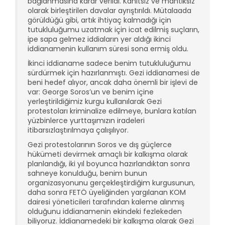
bağlanmasına karar verildi. Kanıtsız ve mantıksız
olarak birleştirilen davalar ayrıştırıldı. Mütalaada
görüldüğü gibi, artık ihtiyaç kalmadığı için
tutukluluğumu uzatmak için icat edilmiş suçların,
ipe sapa gelmez iddiaların yer aldığı ikinci
iddianamenin kullanım süresi sona ermiş oldu.
İkinci iddianame sadece benim tutukluluğumu
sürdürmek için hazırlanmıştı. Gezi iddianamesi de
beni hedef alıyor, ancak daha önemli bir işlevi de
var: George Soros’un ve benim içine
yerleştirildiğimiz kurgu kullanılarak Gezi
protestoları kriminalize edilmeye, bunlara katılan
yüzbinlerce yurttaşımızın iradeleri
itibarsızlaştırılmaya çalışılıyor.
Gezi protestolarının Soros ve dış güçlerce
hükümeti devirmek amaçlı bir kalkışma olarak
planlandığı, iki yıl boyunca hazırlandıktan sonra
sahneye konulduğu, benim bunun
organizasyonunu gerçekleştirdiğim kurgusunun,
daha sonra FETÖ üyeliğinden yargılanan KOM
dairesi yöneticileri tarafından kaleme alınmış
olduğunu iddianamenin ekindeki fezlekeden
biliyoruz. İddianamedeki bir kalkışma olarak Gezi