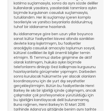
katılma suçlamasıyla, sonra da aynı sözde deliller
kullanılarak yasalara, yasalardaki tanımlara aykırı
biçimde kurgulanan casusluk suçlamasıyla,
tutuklandım. Her iki suçlamayı içeren komplo
teorileriyle ve yanıltıcı beyanlarla doldurulmuş
tuhaf bir iddianame hazırlandı.
Bu iddianameye göre ben uzun yıllar boyunca
sanat kültür faaliyetleri kisvesi altında azınlıkları
devlete karşı kışkırtmışım, bu faaliyetler
aracılığıyla casusluk amacıyla toplumun sosyal,
kültürel özellikleri ile ilgili önemli bilgiler temin
etmişim. 15 Temmuz darbe girişimine de aktif
olarak katılmışım, hukuka aykırı biçimde
telefonlarımı dinleyip Gezi kalkışması kurgusunu
hazırlayanlarla görüşmeler yapmışım. Darbeden
sonra kurulacak hükümette yer alacak olanların
koordinasyonu için de yurt dışı seyahatler
gerçekleştirmişim. Bütün bu faaliyetlerde Henri
Barkey ile sıkı bir işbirliği içinde çalışmışım, ancak
çalışmalar çok profesyonelce yürütüldüğü için
bu işbirliğini kanıtlayacak delil bulunamamış.
Buna rağmen, Henri Barkey’in 10 Mart 2016
tarihinde Adana’ya gittiğinde benim aynı tarihte