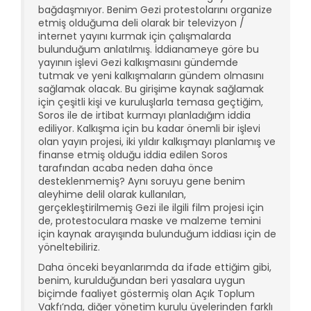
bağdaşmıyor. Benim Gezi protestolarını organize
etmiş olduğuma deli olarak bir televizyon /
internet yayını kurmak için çalışmalarda
bulunduğum anlatılmış. İddianameye göre bu
yayının işlevi Gezi kalkışmasını gündemde
tutmak ve yeni kalkışmaların gündem olmasını
sağlamak olacak. Bu girişime kaynak sağlamak
için çeşitli kişi ve kuruluşlarla temasa geçtiğim,
Soros ile de irtibat kurmayı planladığım iddia
ediliyor. Kalkışma için bu kadar önemli bir işlevi
olan yayın projesi, iki yıldır kalkışmayı planlamış ve
finanse etmiş olduğu iddia edilen Soros
tarafından acaba neden daha önce
desteklenmemiş? Aynı soruyu gene benim
aleyhime delil olarak kullanılan,
gerçekleştirilmemiş Gezi ile ilgili film projesi için
de, protestoculara maske ve malzeme temini
için kaynak arayışında bulunduğum iddiası için de
yöneltebiliriz.
Daha önceki beyanlarımda da ifade ettiğim gibi,
benim, kurulduğundan beri yasalara uygun
biçimde faaliyet göstermiş olan Açık Toplum
Vakfı’nda, diğer yönetim kurulu üyelerinden farklı