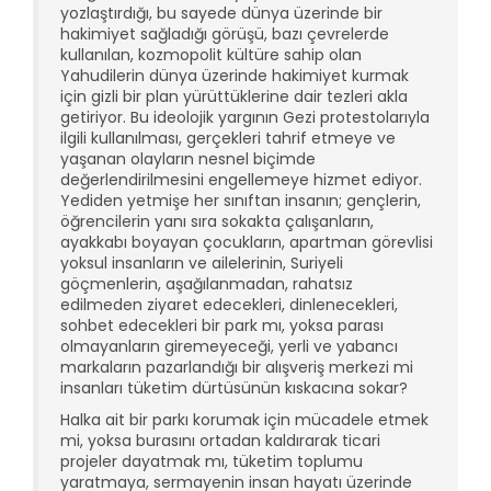
yozlaştırdığı, bu sayede dünya üzerinde bir
hakimiyet sağladığı görüşü, bazı çevrelerde
kullanılan, kozmopolit kültüre sahip olan
Yahudilerin dünya üzerinde hakimiyet kurmak
için gizli bir plan yürüttüklerine dair tezleri akla
getiriyor. Bu ideolojik yargının Gezi protestolarıyla
ilgili kullanılması, gerçekleri tahrif etmeye ve
yaşanan olayların nesnel biçimde
değerlendirilmesini engellemeye hizmet ediyor.
Yediden yetmişe her sınıftan insanın; gençlerin,
öğrencilerin yanı sıra sokakta çalışanların,
ayakkabı boyayan çocukların, apartman görevlisi
yoksul insanların ve ailelerinin, Suriyeli
göçmenlerin, aşağılanmadan, rahatsız
edilmeden ziyaret edecekleri, dinlenecekleri,
sohbet edecekleri bir park mı, yoksa parası
olmayanların giremeyeceği, yerli ve yabancı
markaların pazarlandığı bir alışveriş merkezi mi
insanları tüketim dürtüsünün kıskacına sokar?
Halka ait bir parkı korumak için mücadele etmek
mi, yoksa burasını ortadan kaldırarak ticari
projeler dayatmak mı, tüketim toplumu
yaratmaya, sermayenin insan hayatı üzerinde