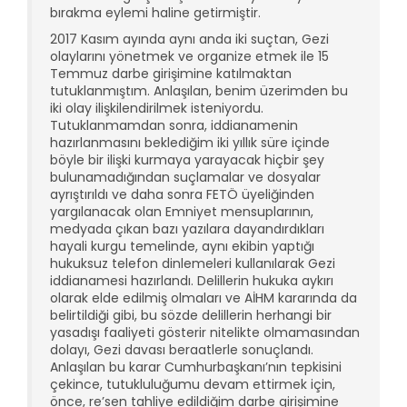
bırakma eylemi haline getirmiştir.
2017 Kasım ayında aynı anda iki suçtan, Gezi
olaylarını yönetmek ve organize etmek ile 15
Temmuz darbe girişimine katılmaktan
tutuklanmıştım. Anlaşılan, benim üzerimden bu
iki olay ilişkilendirilmek isteniyordu.
Tutuklanmamdan sonra, iddianamenin
hazırlanmasını beklediğim iki yıllık süre içinde
böyle bir ilişki kurmaya yarayacak hiçbir şey
bulunamadığından suçlamalar ve dosyalar
ayrıştırıldı ve daha sonra FETÖ üyeliğinden
yargılanacak olan Emniyet mensuplarının,
medyada çıkan bazı yazılara dayandırdıkları
hayali kurgu temelinde, aynı ekibin yaptığı
hukuksuz telefon dinlemeleri kullanılarak Gezi
iddianamesi hazırlandı. Delillerin hukuka aykırı
olarak elde edilmiş olmaları ve AİHM kararında da
belirtildiği gibi, bu sözde delillerin herhangi bir
yasadışı faaliyeti gösterir nitelikte olmamasından
dolayı, Gezi davası beraatlerle sonuçlandı.
Anlaşılan bu karar Cumhurbaşkanı’nın tepkisini
çekince, tutukluluğumu devam ettirmek için,
önce, re’sen tahliye edildiğim darbe girişimine