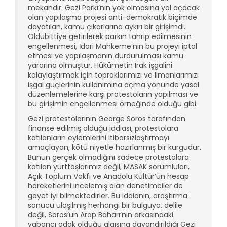
mekandır. Gezi Parkı’nın yok olmasına yol açacak
olan yapılaşma projesi anti-demokratik biçimde
dayatılan, kamu çıkarlarına aykırı bir girişimdi.
Oldubittiye getirilerek parkın tahrip edilmesinin
engellenmesi, İdari Mahkeme’nin bu projeyi iptal
etmesi ve yapılaşmanın durdurulması kamu
yararına olmuştur. Hükümetin Irak işgalini
kolaylaştırmak için topraklarımızı ve limanlarımızı
işgal güçlerinin kullanımına açma yönünde yasal
düzenlemelerine karşı protestoların yapılması ve
bu girişimin engellenmesi örneğinde olduğu gibi.
Gezi protestolarının George Soros tarafından
finanse edilmiş olduğu iddiası, protestolara
katılanların eylemlerini itibarsızlaştırmayı
amaçlayan, kötü niyetle hazırlanmış bir kurgudur.
Bunun gerçek olmadığını sadece protestolara
katılan yurttaşlarımız değil, MASAK sorumluları,
Açık Toplum Vakfı ve Anadolu Kültür’ün hesap
hareketlerini incelemiş olan denetimciler de
gayet iyi bilmektedirler. Bu iddianın, araştırma
sonucu ulaşılmış herhangi bir bulguya, delile
değil, Soros’un Arap Baharı’nın arkasındaki
yabancı odak olduğu algısına dayandırıldığı Gezi