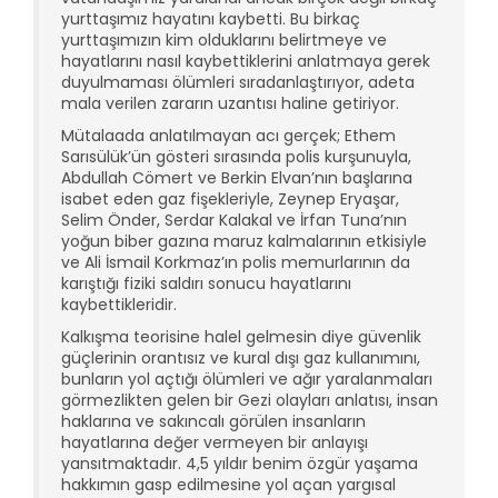
yurttaşımız hayatını kaybetti. Bu birkaç
yurttaşımızın kim olduklarını belirtmeye ve
hayatlarını nasıl kaybettiklerini anlatmaya gerek
duyulmaması ölümleri sıradanlaştırıyor, adeta
mala verilen zararın uzantısı haline getiriyor.
Mütalaada anlatılmayan acı gerçek; Ethem
Sarısülük’ün gösteri sırasında polis kurşunuyla,
Abdullah Cömert ve Berkin Elvan’nın başlarına
isabet eden gaz fişekleriyle, Zeynep Eryaşar,
Selim Önder, Serdar Kalakal ve İrfan Tuna’nın
yoğun biber gazına maruz kalmalarının etkisiyle
ve Ali İsmail Korkmaz’ın polis memurlarının da
karıştığı fiziki saldırı sonucu hayatlarını
kaybettikleridir.
Kalkışma teorisine halel gelmesin diye güvenlik
güçlerinin orantısız ve kural dışı gaz kullanımını,
bunların yol açtığı ölümleri ve ağır yaralanmaları
görmezlikten gelen bir Gezi olayları anlatısı, insan
haklarına ve sakıncalı görülen insanların
hayatlarına değer vermeyen bir anlayışı
yansıtmaktadır. 4,5 yıldır benim özgür yaşama
hakkımın gasp edilmesine yol açan yargısal