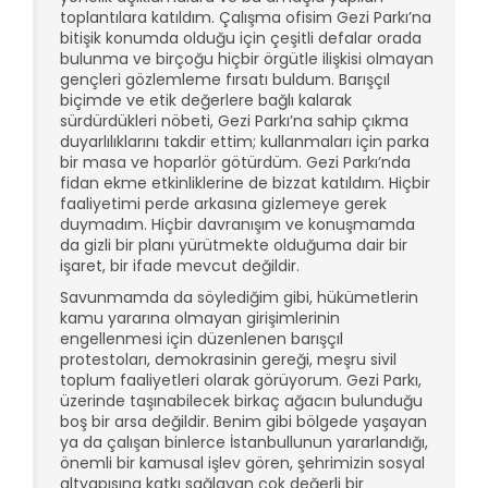
toplantılara katıldım. Çalışma ofisim Gezi Parkı’na
bitişik konumda olduğu için çeşitli defalar orada
bulunma ve birçoğu hiçbir örgütle ilişkisi olmayan
gençleri gözlemleme fırsatı buldum. Barışçıl
biçimde ve etik değerlere bağlı kalarak
sürdürdükleri nöbeti, Gezi Parkı’na sahip çıkma
duyarlılıklarını takdir ettim; kullanmaları için parka
bir masa ve hoparlör götürdüm. Gezi Parkı’nda
fidan ekme etkinliklerine de bizzat katıldım. Hiçbir
faaliyetimi perde arkasına gizlemeye gerek
duymadım. Hiçbir davranışım ve konuşmamda
da gizli bir planı yürütmekte olduğuma dair bir
işaret, bir ifade mevcut değildir.
Savunmamda da söylediğim gibi, hükümetlerin
kamu yararına olmayan girişimlerinin
engellenmesi için düzenlenen barışçıl
protestoları, demokrasinin gereği, meşru sivil
toplum faaliyetleri olarak görüyorum. Gezi Parkı,
üzerinde taşınabilecek birkaç ağacın bulunduğu
boş bir arsa değildir. Benim gibi bölgede yaşayan
ya da çalışan binlerce İstanbullunun yararlandığı,
önemli bir kamusal işlev gören, şehrimizin sosyal
altyapısına katkı sağlayan çok değerli bir