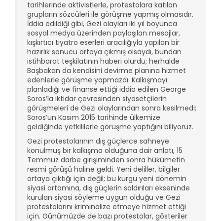
tarihlerinde aktivistlerle, protestolara katılan
grupların sözcüleri ile görüşme yapmış olmasıdır.
İddia edildiği gibi, Gezi olayları iki yıl boyunca
sosyal medya üzerinden paylaşılan mesajlar,
kışkırtıcı tiyatro eserleri aracılığıyla yapılan bir
hazırlık sonucu ortaya çıkmış olsaydı, bundan
istihbarat teşkilatının haberi olurdu; herhalde
Başbakan da kendisini devirme planına hizmet
edenlerle görüşme yapmazdı. Kalkışmayı
planladığı ve finanse ettiği iddia edilen George
Soros’la iktidar çevresinden siyasetçilerin
görüşmeleri de Gezi olaylarından sonra kesilmedi;
Soros’un Kasım 2015 tarihinde ülkemize
geldiğinde yetkililerle görüşme yaptığını biliyoruz.
Gezi protestolarının dış güçlerce sahneye
konulmuş bir kalkışma olduğuna dair anlatı, 15
Temmuz darbe girişiminden sonra hükümetin
resmi görüşü haline geldi. Yeni deliller, bilgiler
ortaya çıktığı için değil; bu kurgu yeni dönemin
siyasi ortamına, dış güçlerin saldırıları ekseninde
kurulan siyasi söyleme uygun olduğu ve Gezi
protestolarını kriminalize etmeye hizmet ettiği
için. Günümüzde de bazı protestolar, gösteriler