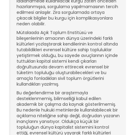
iddianamede kullanılacak kurgu zaten önceden
hazırlanmışsa, sorgulama yapılmamasının tercih
edilmesi anlaşılır. Zira sorgulamada ortaya
çıkacak bilgiler bu kurgu için komplikasyonlara
neden olabilir.
Mütalaada Açık Toplum Enstitüsü ve
bileşenlerinin amacının dünya üzerindeki farklı
kültürleri yozlaştırarak kendilerinin kontrol altında
tutabildikleri evrensel kültüre sahip topluluklar
yetiştirmek olduğu, bu sayede avuçlarının içinde
tuttukları kapital sistemi kendi çıkarları
doğrultusunda devam ettirecek evrensel bir
tüketim topluluğu oluşturabilecekleri ve bu
amaçla fonladıkları sivil toplum örgütlerini
kullandıkları yazılmış.
Bu değerlendirme bir araştırmayla
desteklenmemiş, bilimselliği kabul edilen
akademik bir çalışma da kaynak gösterilmemiş.
Bu nedenle hukuki metinlerde kullanılabilecek bir
açıklama niteliğine sahip değil, doğrudan yazanın
inançlarını yansıtıyor. Oldukça küçük bir
topluluğun dünya kapitalist sistemini kontrol
ettiği, evrensel kültürü yayarak farklı kültürleri