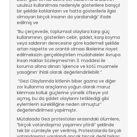
usulsüz kullanılması nedeniyle gösterilere barışçıl
bir şekilde katılanların ve hatta gösterilerle ilgisi
olmayan birçok insanın da yaralandığı” ifade
edilmiş ve
“Bu çerçevede, toplumsal olaylara karşı güç
kullanımının, gösterilen cebir, şiddet, karşı koyma
veya saldırının derecesine göre kademeli şekilde
artan nispette ve orantılı olması ilkelerine riayet
edilmeksizin gerçekleştirilen müdahaleler Avrupa
İnsan Hakları Sözleşmesi’nin 3. maddesi ile
koruma altına alınan ‘işkence ve kötü̈ muamele
yasağının’ ihlali olarak değerlendirilebilir.”
“Gezi Olaylarında kitlenin biber gazına ve diğer
zor kullanma araçlarına yoğun olarak maruz
kılınması kolluk güçlerine yönelik öfkeye yol
açmış, bu da şiddet olaylarını tetiklediği gibi
eylemlerin sürekliliğine neden olmuştur”
değerlendirilmesi yapılmıştır.
Mütalaada Gezi protestoları sırasındaki ölümlere,
“birçok vatandaşımız yaşamını yitirdi” şeklinde
tek bir cümleyle yer verilmiş. Protestolarda birçok
vatandaşımız yaralandı ancak birçok değil birkaç