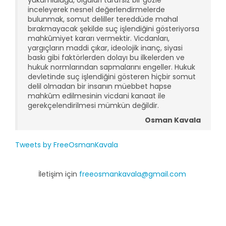
yükümlülüğü, olguları tarafsız bir gözle
inceleyerek nesnel değerlendirmelerde
bulunmak, somut deliller tereddüde mahal
bırakmayacak şekilde suç işlendiğini gösteriyorsa
mahkûmiyet kararı vermektir. Vicdanları,
yargıçların maddi çıkar, ideolojik inanç, siyasi
baskı gibi faktörlerden dolayı bu ilkelerden ve
hukuk normlarından sapmalarını engeller. Hukuk
devletinde suç işlendiğini gösteren hiçbir somut
delil olmadan bir insanın müebbet hapse
mahkûm edilmesinin vicdani kanaat ile
gerekçelendirilmesi mümkün değildir.
Osman Kavala
Tweets by FreeOsmanKavala
İletişim için
freeosmankavala@gmail.com