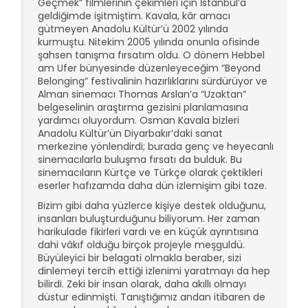
Geçmek” filmlerinin çekimleri için İstanbul’a
geldiğimde işitmiştim. Kavala, kâr amacı
gütmeyen Anadolu Kültür’ü 2002 yılında
kurmuştu. Nitekim 2005 yılında onunla ofisinde
şahsen tanışma fırsatım oldu. O dönem Hebbel
am Ufer bünyesinde düzenleyeceğim “Beyond
Belonging” festivalinin hazırlıklarını sürdürüyor ve
Alman sinemacı Thomas Arslan’a “Uzaktan”
belgeselinin araştırma gezisini planlamasına
yardımcı oluyordum. Osman Kavala bizleri
Anadolu Kültür’ün Diyarbakır’daki sanat
merkezine yönlendirdi; burada genç ve heyecanlı
sinemacılarla buluşma fırsatı da bulduk. Bu
sinemacıların Kürtçe ve Türkçe olarak çektikleri
eserler hafızamda daha dün izlemişim gibi taze.
Bizim gibi daha yüzlerce kişiye destek olduğunu,
insanları buluşturduğunu biliyorum. Her zaman
harikulade fikirleri vardı ve en küçük ayrıntısına
dahi vâkıf olduğu birçok projeyle meşguldü.
Büyüleyici bir belagati olmakla beraber, sizi
dinlemeyi tercih ettiği izlenimi yaratmayı da hep
bilirdi. Zeki bir insan olarak, daha akıllı olmayı
düstur edinmişti. Tanıştığımız andan itibaren de