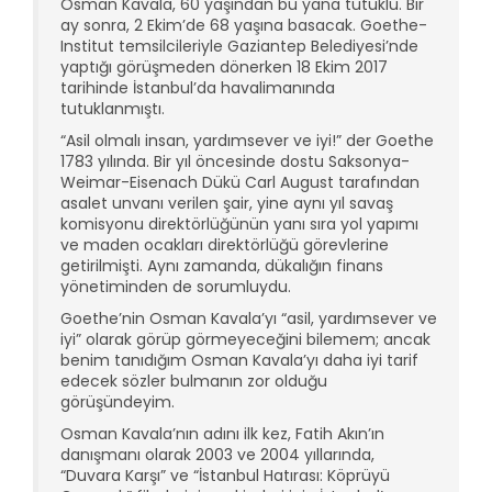
Osman Kavala, 60 yaşından bu yana tutuklu. Bir
ay sonra, 2 Ekim’de 68 yaşına basacak. Goethe-
Institut temsilcileriyle Gaziantep Belediyesi’nde
yaptığı görüşmeden dönerken 18 Ekim 2017
tarihinde İstanbul’da havalimanında
tutuklanmıştı.
“Asil olmalı insan, yardımsever ve iyi!” der Goethe
1783 yılında. Bir yıl öncesinde dostu Saksonya-
Weimar-Eisenach Dükü Carl August tarafından
asalet unvanı verilen şair, yine aynı yıl savaş
komisyonu direktörlüğünün yanı sıra yol yapımı
ve maden ocakları direktörlüğü görevlerine
getirilmişti. Aynı zamanda, dükalığın finans
yönetiminden de sorumluydu.
Goethe’nin Osman Kavala’yı “asil, yardımsever ve
iyi” olarak görüp görmeyeceğini bilemem; ancak
benim tanıdığım Osman Kavala’yı daha iyi tarif
edecek sözler bulmanın zor olduğu
görüşündeyim.
Osman Kavala’nın adını ilk kez, Fatih Akın’ın
danışmanı olarak 2003 ve 2004 yıllarında,
“Duvara Karşı” ve “İstanbul Hatırası: Köprüyü