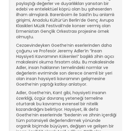
paylaştığı değerler ve duyarlılıkları yansıtan bir
edebi ve entelektüel köprü olan bu şaheserden
ilham almışlardı. Barenboim ile Said’in bu anlamlı
girişimi, Anadolu Kültür’ün Berlin’de Genç Avrupa
Klasikleri Müzik Festivali’nde konser vermiş olan
Ermenistan Gençlik Orkestrası projesine örnek
olmuştu.
Cezaevindeyken Goethe’nin eserlerinden daha
çoğunu ve Profesör Jeremy Adler’in “İnsan
Haysiyeti Kavramının Kökenleri” başlıklı zihin açıcı
makalesini okuma fırsatım oldu. Bu makalesinde
Adler, insan haklarının temelindeki normlar ve
değerlerin evriminde son derece önemli bir yeri
olan insan haysiyeti kavramının gelişmesine
Goethe’nin yaptığı katkıyı anlatıyor.
Adler, Goethe’nin, Kant gibi, haysiyeti insanın
özerkliği, özgür davranış yeteneği temeline
oturtarak bu kavrama evrensel bir nitelik
kazandırdığını belirtiyor. Haysiyet, ilk defa
Goethe’nin eserlerinde “bedenin ve zihnin içerdiği
tüm potansiyeli değerlendirmek yönünde
organik biçimde büyüyen, değişen ve gelişen bir