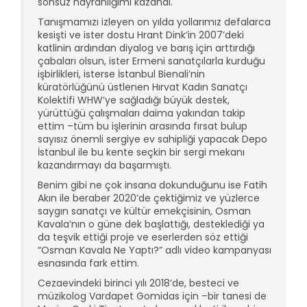
sonsuz hayranlığımı kazandı.
Tanışmamızı izleyen on yılda yollarımız defalarca
kesişti ve ister dostu Hrant Dink’in 2007’deki
katlinin ardından diyalog ve barış için arttırdığı
çabaları olsun, ister Ermeni sanatçılarla kurduğu
işbirlikleri, isterse İstanbul Bienali’nin
küratörlüğünü üstlenen Hırvat Kadın Sanatçı
Kolektifi WHW’ye sağladığı büyük destek,
yürüttüğü çalışmaları daima yakından takip
ettim –tüm bu işlerinin arasında fırsat bulup
sayısız önemli sergiye ev sahipliği yapacak Depo
İstanbul ile bu kente seçkin bir sergi mekanı
kazandırmayı da başarmıştı.
Benim gibi ne çok insana dokunduğunu ise Fatih
Akın ile beraber 2020’de çektiğimiz ve yüzlerce
saygın sanatçı ve kültür emekçisinin, Osman
Kavala’nın o güne dek başlattığı, desteklediği ya
da teşvik ettiği proje ve eserlerden söz ettiği
“Osman Kavala Ne Yaptı?” adlı video kampanyası
esnasında fark ettim.
Cezaevindeki birinci yılı 2018’de, besteci ve
müzikolog Vardapet Gomidas için –bir tanesi de