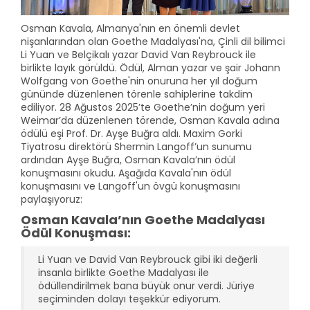
Osman Kavala, Almanya'nın en önemli devlet
nişanlarından olan Goethe Madalyası'na, Çinli dil bilimci
Li Yuan ve Belçikalı yazar David Van Reybrouck ile
birlikte layık görüldü. Ödül, Alman yazar ve şair Johann
Wolfgang von Goethe'nin onuruna her yıl doğum
gününde düzenlenen törenle sahiplerine takdim
ediliyor. 28 Ağustos 2025’te Goethe’nin doğum yeri
Weimar’da düzenlenen törende, Osman Kavala adına
ödülü eşi Prof. Dr. Ayşe Buğra aldı. Maxim Gorki
Tiyatrosu direktörü Shermin Langoff’un sunumu
ardından Ayşe Buğra, Osman Kavala’nın ödül
konuşmasını okudu. Aşağıda Kavala'nın ödül
konuşmasını ve Langoff'un övgü konuşmasını
paylaşıyoruz:
Osman Kavala’nın Goethe Madalyası
Ödül Konuşması:
Li Yuan ve David Van Reybrouck gibi iki değerli
insanla birlikte Goethe Madalyası ile
ödüllendirilmek bana büyük onur verdi. Jüriye
seçiminden dolayı teşekkür ediyorum.