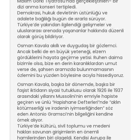
Maxim Gorki Tiyatrosu’nda gerçekleştirilen– bir
dizi anma konseri tertipledi.
Demokrasi, hukuk devletinin üstünlüğü ve
adalete bağlılığı bugün de ısrarla sürüyor.
Türkiye’de yakından ilgilendiği gelişmeler ve
uluslararası arenada yaşananlar hakkında düzenli
olarak görüş bildiriyor.
Osman Kavala akıllı ve duygudaş bir gözlemci.
Ancak belki de en büyük yeteneği, elzem
gördüklerini hayata geçirme yetisi. Ruhen daima
bizimle olsa, bize en derin karanlıklardan umut
verse de, şahsen aramızda bulunmamasının
özlemini bu yüzden böylesine acıyla hissediyoruz.
Osman Kavala, başka bir dönemde, başka bir
faşist iktidarın siyasi tutuklusu olarak 1926 ile 1937
arasındaki yıllarını Mussolini’nin emriyle hapiste
geçiren ve ünlü “Hapishane Defterleri”nde “aklın
kötümserliği ve iradenin iyimserliğinden” söz
eden Antonio Gramsci’nin bilgeliğini kendine
örnek alıyor.
Türkiye’de kültürü, sivil toplumu ve medeni
hakları savunan girişimlerin en önemli
hamilerinden biri olageldi. Kendisi Avrupa ile