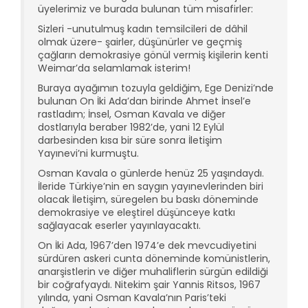
üyelerimiz ve burada bulunan tüm misafirler:
Sizleri -unutulmuş kadın temsilcileri de dâhil
olmak üzere- şairler, düşünürler ve geçmiş
çağların demokrasiye gönül vermiş kişilerin kenti
Weimar’da selamlamak isterim!
Buraya ayağımın tozuyla geldiğim, Ege Denizi’nde
bulunan On İki Ada’dan birinde Ahmet İnsel’e
rastladım; İnsel, Osman Kavala ve diğer
dostlarıyla beraber 1982’de, yani 12 Eylül
darbesinden kısa bir süre sonra İletişim
Yayınevi’ni kurmuştu.
Osman Kavala o günlerde henüz 25 yaşındaydı.
İleride Türkiye’nin en saygın yayınevlerinden biri
olacak İletişim, süregelen bu baskı döneminde
demokrasiye ve eleştirel düşünceye katkı
sağlayacak eserler yayınlayacaktı.
On İki Ada, 1967’den 1974’e dek mevcudiyetini
sürdüren askeri cunta döneminde komünistlerin,
anarşistlerin ve diğer muhaliflerin sürgün edildiği
bir coğrafyaydı. Nitekim şair Yannis Ritsos, 1967
yılında, yani Osman Kavala’nın Paris’teki