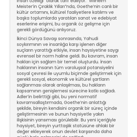
insan özelliği” olarak tarif ediliyor. “Wilhelm
Meister’in Çıraklık Yılları”nda, Goethe’nin canlı bir
kültür ortamını, kültürel faaliyetlere katılımı ve
başka toplumlarda yaratılan sanat ve edebiyat
eserlerine erişimi, bu organik öz gelişme için
gerekli gördüğünü anlıyoruz.
İkinci Dünya Savaşı sonrasında, Yahudi
soykırımının ve insanlığa karşı işlenen diğer
suçların yarattığı etkiyle, insan haysiyetine saygı
evrensel bir norm haline geldi. Bu kavram, insan
hakları için sağlam bir temel oluşturdu. İnsan
haklarının insanın tüm varoluşsal potansiyelini
sosyal çevresi ile uyumlu biçimde geliştirmek için
gerekli sosyal, ekonomik ve kültürel şartların
sağlanması olarak anlaşılması, bu hakların
kapsamının genişlemesi sürecine katkı sağladı.
Adler’in belirttiği gibi, bu yeni normatif
kavramsallaştırmada, Goethe’nin anlattığı
şekilde, bireyin kendisini organik bir süreç içinde
geliştirmesinin ve bunun haysiyetle yakın
ilişkisinin yansıması görülebilir. Bu yeni içeriğiyle
haysiyet, bireyin yurttaşlık statüsüne ahlaki bir
değer ekleyerek onun devlet karşısında daha