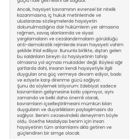
güçlü hale gelmesini de sağladı.
Ancak, haysiyet kavramının evrensel bir nitelik
kazanmasına, iç hukuk metinlerinde ve
uluslararası sözleşmelerde haysiyetin
dokunulmazlığına dair hükümlerin yer almasına
rağmen, savaş alanlarında ve siyasi
yargılamaların ve cezalandırmaların görüldüğü
anti-demokratik rejimlerde insan haysiyeti vahim
şekilde ihlal ediliyor. Bununla birlikte, dıştan gelen
bu saldırıların bireyin öz haysiyetinin tahrip
olmasına yol açması mukadder değil. Böylesi ağır
şartlarda dahi, insanın kendi haysiyetiyle ilgili
duyguları ona güç vermeye devam ediyor, baskı
ve eziyete karşı direnme gücü sağlıyor.
Şunu da söylemek istiyorum: Edebiyat sadece
kavramların gelişmesine katkı yapmıyor, aynı
zamanda ve belki daha önemli olarak,
kavramların içselleştirilmesini mümkün kılan
duyguların ve duyarlılıkların paylaşılmasını da
sağlıyor. Benim cezaevindeki deneyimim böyle
oldu. Goethe Madalyası benim için insan
haysiyetinin tüm anlamlarını akla getiren ve
güçlendiren bir simge olacak.