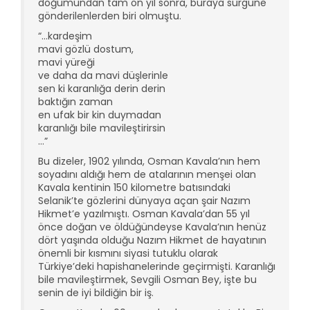
doğumundan tam on yıl sonra, buraya sürgüne
gönderilenlerden biri olmuştu.
“…kardeşim
mavi gözlü dostum,
mavi yüreği
ve daha da mavi düşlerinle
sen ki karanlığa derin derin
baktığın zaman
en ufak bir kin duymadan
karanlığı bile mavileştirirsin
…”
Bu dizeler, 1902 yılında, Osman Kavala’nın hem
soyadını aldığı hem de atalarının menşei olan
Kavala kentinin 150 kilometre batısındaki
Selanik’te gözlerini dünyaya açan şair Nazım
Hikmet’e yazılmıştı. Osman Kavala’dan 55 yıl
önce doğan ve öldüğündeyse Kavala’nın henüz
dört yaşında olduğu Nazım Hikmet de hayatının
önemli bir kısmını siyasi tutuklu olarak
Türkiye’deki hapishanelerinde geçirmişti. Karanlığı
bile mavileştirmek, Sevgili Osman Bey, işte bu
senin de iyi bildiğin bir iş.