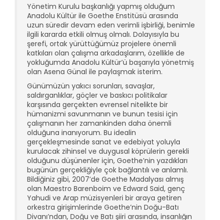
Yönetim Kurulu başkanlığı yapmış olduğum
Anadolu Kültür ile Goethe Enstitüsü arasında
uzun süredir devam eden verimli işbirliği, benimle
ilgili kararda etkili olmuş olmalı. Dolayısıyla bu
şerefi, ortak yürüttüğümüz projelere önemli
katkıları olan çalışma arkadaşlarım, özellikle de
yokluğumda Anadolu Kültür’ü başarıyla yönetmiş
olan Asena Günal ile paylaşmak isterim.
Günümüzün yakıcı sorunları, savaşlar,
saldırganlıklar, göçler ve baskıcı politikalar
karşısında gerçekten evrensel nitelikte bir
hümanizmi savunmanın ve bunun tesisi için
çalışmanın her zamankinden daha önemli
olduğuna inanıyorum. Bu idealin
gerçekleşmesinde sanat ve edebiyat yoluyla
kurulacak zihinsel ve duygusal köprülerin gerekli
olduğunu düşünenler için, Goethe’nin yazdıkları
bugünün gerçekliğiyle çok bağlantılı ve anlamlı.
Bildiğiniz gibi, 2007’de Goethe Madalyası almış
olan Maestro Barenboim ve Edward Said, genç
Yahudi ve Arap müzisyenleri bir araya getiren
orkestra girişimlerinde Goethe’nin Doğu-Batı
Divanı’ndan, Doğu ve Batı şiiri arasında, insanlığın