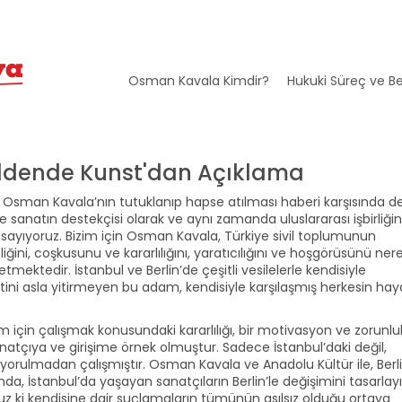
Osman Kavala Kimdir?
Hukuki Süreç ve Be
bildende Kunst'dan Açıklama
Osman Kavala’nın tutuklanıp hapse atılması haberi karşısında d
r ve sanatın destekçisi olarak ve aynı zamanda uluslararası işbirliği
sayıyoruz. Bizim için Osman Kavala, Türkiye sivil toplumunun
eliğini, coşkusunu ve kararlılığını, yaratıcılığını ve hoşgörüsünü ne
ektedir. İstanbul ve Berlin’de çeşitli vesilelerle kendisiyle
ni asla yitirmeyen bu adam, kendisiyle karşılaşmış herkesin haya
plum için çalışmak konusundaki kararlılığı, bir motivasyon ve zorunlu
natçıya ve girişime örnek olmuştur. Sadece İstanbul’daki değil,
n yorulmadan çalışmıştır. Osman Kavala ve Anadolu Kültür ile, Berl
, İstanbul’da yaşayan sanatçıların Berlin’le değişimini tasarlay
 ki kendisine dair suçlamaların tümünün asılsız olduğu ortaya