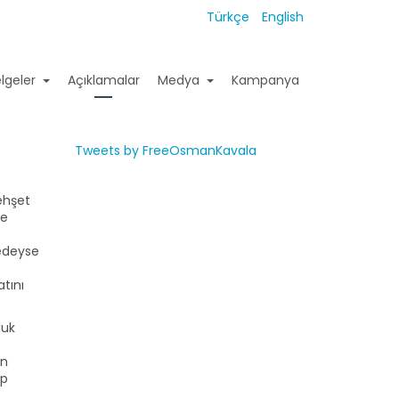
Türkçe
English
lgeler
Açıklamalar
Medya
Kampanya
Tweets by FreeOsmanKavala
ehşet
ne
redeyse
tını
luk
in
ıp