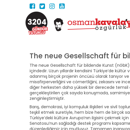
3204
The neue Gesellschaft für 
The neue Gesellschaft für bildende Kunst (nGbK) 
içindedir. Uzun yıllardır kendisini Türkiye’de kültü
adanmış birçok projenin öncüsü olarak tanıyor ve 
misafirperverliğini ve cömertliğini, zekasını ve inc
diğer herkesten daha yüksek bir derecede temsil etm
gerçekleştirilen çok sayıda konuşmada, samimiyeti
zenginleştirmiştir.
Barış, demokrasi, iyi komşuluk ilişkileri ve sivil to
teşkil etmek suretiyle, hem bize hem de birçok sa
Türkiye’deki kültüre Avrupa’nın ilgisini çekmek içi
Senatosu’nun sağladığı destek programı kapsamında
düzenlediğimiz için mutluyuz. Tamamen inanıyoruz