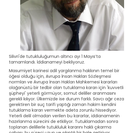
Silivri'de tutukluluğumun altıncı ayı 1 Mayıs’ta
tamamlandı. İddianameyi bekliyoruz.
Masumiyet karinesi adil yargılanma hakkının temel bir
öğesi olduğu için, Avrupa İnsan Hakları Sözleşmesi
normları ve Avrupa İnsan Hakları Mahkemesi kararları
olağanüstü bir tedbir olan tutuklama kararı için 'kuvvetli
şüpheyi' yeterli görmüyor, somut deliller aranmasını
gerekli kılıyor. Ülkemizde ise durum farklı. Savcı ağır ceza
gerektiren bir suç tarifi yaptığı zaman hakim kendini
tutuklama kararı vermekte adeta zorunlu hissediyor.
Yeterli delil olmadan verilen bu kararlar, iddianamenin
hazırlanma sürecini de etkiliyor. Tutuklamadan sonra
toplanan delillerle tutukluluk kararını haklı çıkarma
çabası, bu süreci uzun ve sıkıntılı bir hale getiriyor.