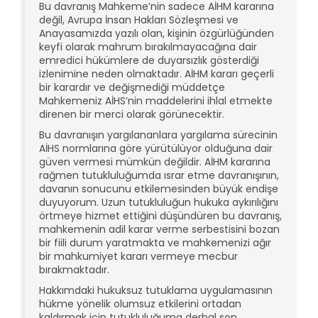
Bu davranış Mahkeme’nin sadece AİHM kararına
değil, Avrupa İnsan Hakları Sözleşmesi ve
Anayasamızda yazılı olan, kişinin özgürlüğünden
keyfi olarak mahrum bırakılmayacağına dair
emredici hükümlere de duyarsızlık gösterdiği
izlenimine neden olmaktadır. AİHM kararı geçerli
bir karardır ve değişmediği müddetçe
Mahkemeniz AİHS’nin maddelerini ihlal etmekte
direnen bir merci olarak görünecektir.
Bu davranışın yargılananlara yargılama sürecinin
AİHS normlarına göre yürütülüyor olduğuna dair
güven vermesi mümkün değildir. AİHM kararına
rağmen tutukluluğumda ısrar etme davranışının,
davanın sonucunu etkilemesinden büyük endişe
duyuyorum. Uzun tutukluluğun hukuka aykırılığını
örtmeye hizmet ettiğini düşündüren bu davranış,
mahkemenin adil karar verme serbestisini bozan
bir fiili durum yaratmakta ve mahkemenizi ağır
bir mahkumiyet kararı vermeye mecbur
bırakmaktadır.
Hakkımdaki hukuksuz tutuklama uygulamasının
hükme yönelik olumsuz etkilerini ortadan
kaldırmak için tutukluluğuma derhal son