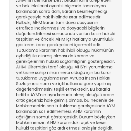
AİHM’nin derhal serbest bırakılmamı talep eden
ve hak ihlallerini ayrıntılı biçimde tanımlayan
kararından sonra dahi, kararın kesinleşmediği
gerekçesiyle hak ihlalinde ısrar edilmesidir.
Halbuki, AİHM kararı tüm dava dosyasının
etraflıca incelenmesi ve dosyadaki bilgilerin
değerlendirilmesi sonucunda varılan kesin hukuki
tespitleri ve önceki AİHM içtihatlarıyla uyumluluk
gösteren karar gerekçelerini içermektedir.
Tutuklama kararının hak ihlali olduğu hükmünün
oybirliği ile alınmış olması da kararın ve
gerekçelerinin hukuki sağlamlığının göstergesidir.
AİHM, ülkemizin taraf olduğu AİHS’ni yorumlama
yetkisine sahip nihai merci olduğu için bu karar
tutuklama uygulamasının Avrupa İnsan Hakları
Sözleşmesi norm ve içtihatlarına göre yapılmış
değerlendirmesini teşkil etmektedir. Bu kararla
birlikte AYM’nin aynı konuda almış olduğu kararın
artık geçersiz hale gelmiş olması, bu nedenle de
Mahkemenizin son tutuklama gerekçesinde AYM
kararından söz edilmemesi, AİHM kararının
ağırlığının somut göstergesidir. Durum böyleyken
Mahkemenizin AİHM kararındaki açık ve kesin
hukuki tespitleri göz ardı etmesi anlaşılır değildir.