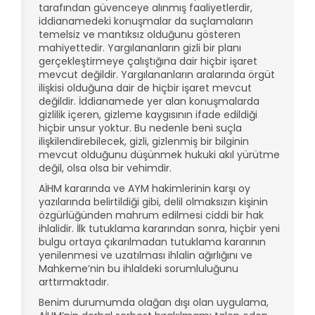
tarafından güvenceye alınmış faaliyetlerdir,
iddianamedeki konuşmalar da suçlamaların
temelsiz ve mantıksız olduğunu gösteren
mahiyettedir. Yargılananların gizli bir planı
gerçekleştirmeye çalıştığına dair hiçbir işaret
mevcut değildir. Yargılananların aralarında örgüt
ilişkisi olduğuna dair de hiçbir işaret mevcut
değildir. İddianamede yer alan konuşmalarda
gizlilik içeren, gizleme kaygısının ifade edildiği
hiçbir unsur yoktur. Bu nedenle beni suçla
ilişkilendirebilecek, gizli, gizlenmiş bir bilginin
mevcut olduğunu düşünmek hukuki akıl yürütme
değil, olsa olsa bir vehimdir.
AİHM kararında ve AYM hakimlerinin karşı oy
yazılarında belirtildiği gibi, delil olmaksızın kişinin
özgürlüğünden mahrum edilmesi ciddi bir hak
ihlalidir. İlk tutuklama kararından sonra, hiçbir yeni
bulgu ortaya çıkarılmadan tutuklama kararının
yenilenmesi ve uzatılması ihlalin ağırlığını ve
Mahkeme’nin bu ihlaldeki sorumluluğunu
arttırmaktadır.
Benim durumumda olağan dışı olan uygulama,