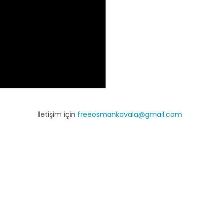
İletişim için
freeosmankavala@gmail.com