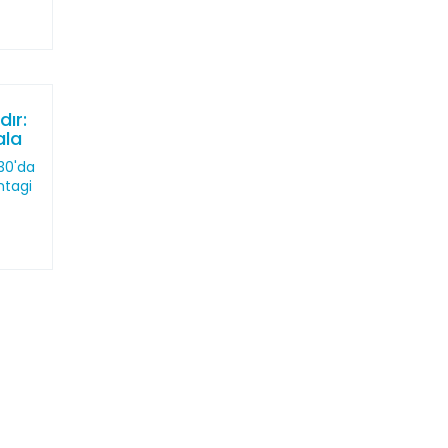
ır:
ala
30'da
htagi