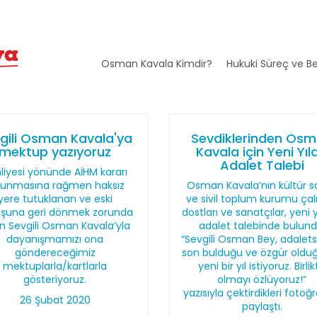
Osman Kavala Kimdir?
Hukuki Süreç ve Be
gili Osman Kavala'ya
Sevdiklerinden Os
mektup yazıyoruz
Kavala için Yeni Yıl
Adalet Talebi
liyesi yönünde AİHM kararı
lunmasına rağmen haksız
Osman Kavala’nın kültür s
yere tutuklanan ve eski
ve sivil toplum kurumu çal
şuna geri dönmek zorunda
dostları ve sanatçılar, yeni yı
n Sevgili Osman Kavala’yla
adalet talebinde bulund
dayanışmamızı ona
“Sevgili Osman Bey, adaletsi
göndereceğimiz
son bulduğu ve özgür oldu
mektuplarla/kartlarla
yeni bir yıl istiyoruz. Birli
gösteriyoruz.
olmayı özlüyoruz!”
yazısıyla çektirdikleri fotoğr
26 Şubat 2020
paylaştı.