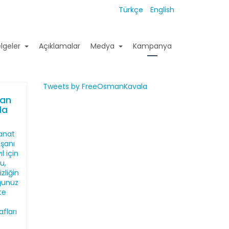
Türkçe
English
lgeler
Açıklamalar
Medya
Kampanya
Tweets by FreeOsmanKavala
man
da
anat
ışanı
l için
u,
zliğin
ğunuz
kte
afları