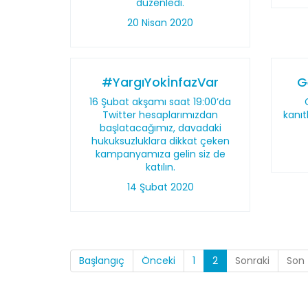
düzenledi.
20 Nisan 2020
#YargıYokİnfazVar
G
16 Şubat akşamı saat 19:00’da
Twitter hesaplarımızdan
kanıt
başlatacağımız, davadaki
hukuksuzluklara dikkat çeken
kampanyamıza gelin siz de
katılın.
14 Şubat 2020
Başlangıç
Önceki
1
2
Sonraki
Son