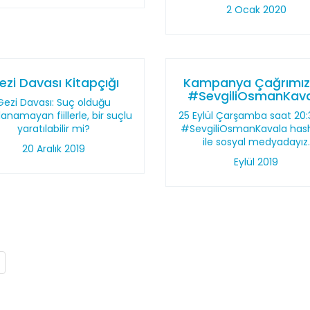
2 Ocak 2020
ezi Davası Kitapçığı
Kampanya Çağrımızd
#SevgiliOsmanKav
Gezi Davası: Suç olduğu
lanamayan fiillerle, bir suçlu
25 Eylül Çarşamba saat 20:
yaratılabilir mi?
#SevgiliOsmanKavala has
ile sosyal medyadayız.
20 Aralık 2019
Eylül 2019