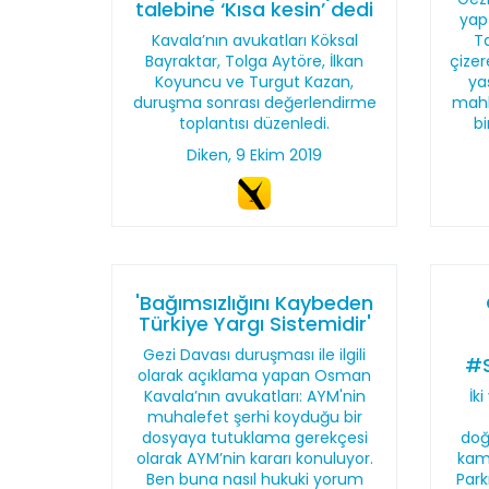
talebine ‘Kısa kesin’ dedi
yapt
Kavala’nın avukatları Köksal
T
Bayraktar, Tolga Aytöre, İlkan
çize
Koyuncu ve Turgut Kazan,
ya
duruşma sonrası değerlendirme
mahk
toplantısı düzenledi.
bi
Diken, 9 Ekim 2019
'Bağımsızlığını Kaybeden
Türkiye Yargı Sistemidir'
Gezi Davası duruşması ile ilgili
#S
olarak açıklama yapan Osman
Kavala’nın avukatları: AYM'nin
İk
muhalefet şerhi koyduğu bir
dosyaya tutuklama gerekçesi
doğ
olarak AYM’nin kararı konuluyor.
kam
Ben buna nasıl hukuki yorum
Park