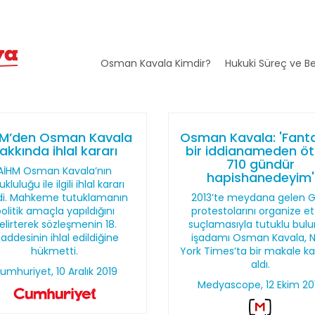
Osman Kavala Kimdir?
Hukuki Süreç ve Be
M’den Osman Kavala
Osman Kavala: 'Fanta
akkında ihlal kararı
bir iddianameden öt
710 gündür
AİHM Osman Kavala’nın
hapishanedeyim'
ukluluğu ile ilgili ihlal kararı
di. Mahkeme tutuklamanın
2013’te meydana gelen G
olitik amaçla yapıldığını
protestolarını organize et
elirterek sözleşmenin 18.
suçlamasıyla tutuklu bul
ddesinin ihlal edildiğine
işadamı Osman Kavala, 
hükmetti.
York Times’ta bir makale k
aldı.
umhuriyet, 10 Aralık 2019
Medyascope, 12 Ekim 20