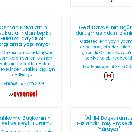
Osman Kavala’nın
Gezi Davası’nın üçü
vukatlarından tepki:
duruşmasından izleni
Hukuka dayalı bir
Gazetecilerin yayın yapm
argılama yapılmıyor
engellendi, çizerler salo
i Davasında tutukluluğuna
çıkarıldı, Osman Kavala’
vam kararı verilen Osman
tahliye talebi reddedild
vala'nın avukatları: Hukuk
Medyascope, 9 Ekim 20
evesinden uzaklaşıldığı için
endişeliyiz.
Evrensel, 9 Ekim 2019
ahkeme Başkanının
'AİHM Başvurumu
şisel ve Keyfi Tutumu
Hızlandırılmış Prosed
Yürüyor'
 Duruşması sırasında çizim