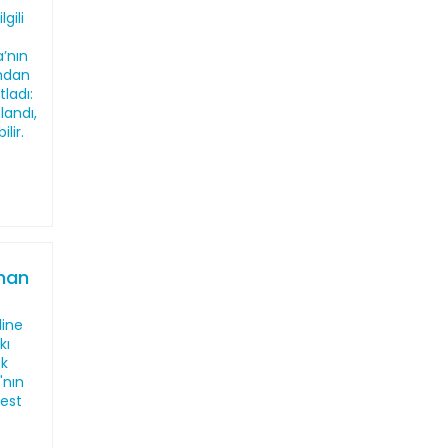
gili
’nın
ından
tladı:
landı,
lir.
sman
line
kı
ak
'nın
best