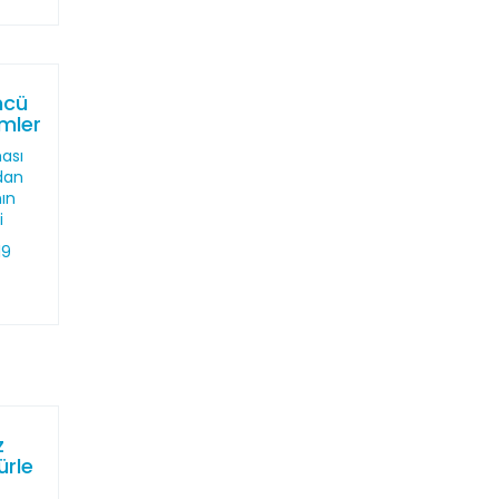
ncü
mler
ası
ndan
nın
i
19
z
ürle