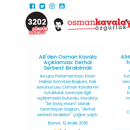
3202
AB'den Osman Kavala
AİH
Açıklaması: Derhal
h
Serbest Bırakılmalı
Avrupa Parlamentosu İnsan
tut
Hakları Komitesi Başkanı, hak
ver
savunucusu Osman Kavala'nın
p
tutukluluk süreciyle ilgili
b
açıklamada bulundu. Kavala'yı
ma
"bir barış insanı" olarak
tanımlayan başkan, "derhal
C
serbest bırakılsın" çağrısı yaptı.
Bianet, 12 Aralık 2019