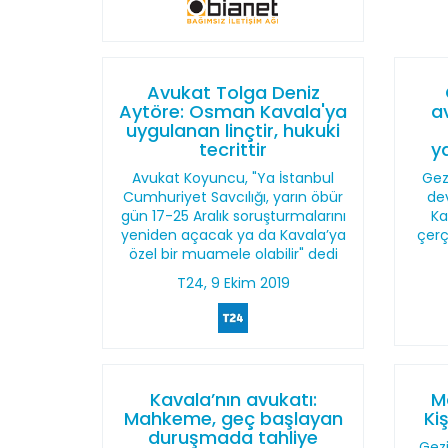
Avukat Tolga Deniz
Aytöre: Osman Kavala'ya
a
uygulanan linçtir, hukuki
tecrittir
y
Avukat Koyuncu, "Ya İstanbul
Gez
Cumhuriyet Savcılığı, yarın öbür
de
gün 17-25 Aralık soruşturmalarını
Ka
yeniden açacak ya da Kavala’ya
çerç
özel bir muamele olabilir" dedi
T24, 9 Ekim 2019
Kavala’nın avukatı:
M
Mahkeme, geç başlayan
Ki
duruşmada tahliye
Gezi