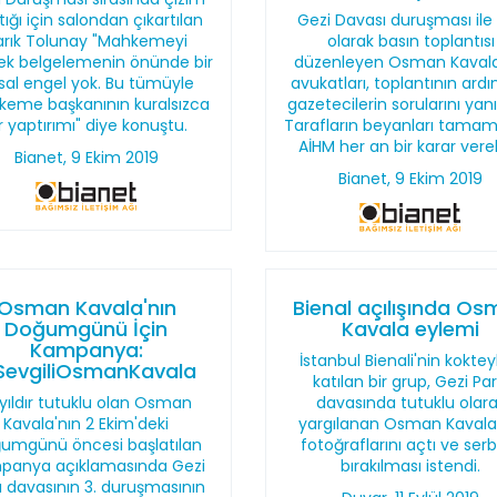
ığı için salondan çıkartılan
Gezi Davası duruşması ile il
arık Tolunay "Mahkemeyi
olarak basın toplantısı
rek belgelemenin önünde bir
düzenleyen Osman Kavala
sal engel yok. Bu tümüyle
avukatları, toplantının ard
eme başkanının kuralsızca
gazetecilerin sorularını yanı
r yaptırımı" diye konuştu.
Tarafların beyanları tamam
AİHM her an bir karar verebi
Bianet, 9 Ekim 2019
Bianet, 9 Ekim 2019
Osman Kavala'nın
Bienal açılışında O
Doğumgünü İçin
Kavala eylemi
Kampanya:
İstanbul Bienali'nin koktey
evgiliOsmanKavala
katılan bir grup, Gezi Par
i yıldır tutuklu olan Osman
davasında tutuklu olar
Kavala'nın 2 Ekim'deki
yargılanan Osman Kavala
umgünü öncesi başlatılan
fotoğraflarını açtı ve ser
panya açıklamasında Gezi
bırakılması istendi.
ı davasının 3. duruşmasının