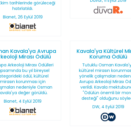
Duvar, 11 Eylül 2019
Ekim tarihlerinde görüleceği
hatırlatıldı.
Bianet, 26 Eylül 2019
an Kavala'ya Avrupa
Kavala'ya Kültürel Mi
keoloji Mirası Ödülü
Koruma Ödülü
pa Arkeoloji Mirası Ödülleri
Tutuklu Osman Kavala'
apsamında bu yıl bireysel
kültürel mirasın korunma
ategorideki ödül, kültürel
yönelik çalışmaları neden
mirasın korunması için
Avrupa Arkeoloji Mirası Öd
ışmaları nedeniyle Osman
verildi. Kavala mektubun
avala'ya değer görüldü.
"Ödülün önemli bir mor
desteği" olduğunu söyled
Bianet, 4 Eylül 2019
DW, 4 Eylül 2019