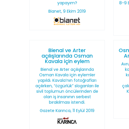
yapayım?
8-9 
Bianet, 9 Ekim 2019
Bienal ve Arter
Osm
açılışlarında Osman
Ar
Kavala için eylem
Avru
Bienal ve Arter açılışlarında
k
Osman Kavala için eylemler
k
yapıldı. Kavala’nın fotoğrafları
açılırken, “özgürlük” sloganları ile
çal
sivil toplumun öncülerinden de
K
olan iş insanının serbest
bırakılması istendi.
Gazete Karınca, 11 Eylül 2019