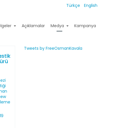
Türkçe
English
lgeler
Açıklamalar
Medya
Kampanya
Tweets by FreeOsmanKavala
stik
ürü
ezi
tiği
unan
New
aleme
19