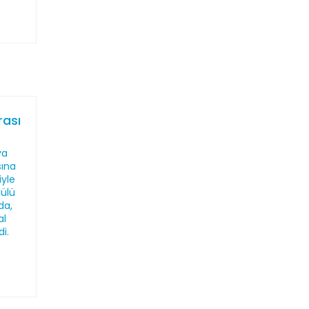
rası
ya
sına
iyle
ülü
da,
al
i.