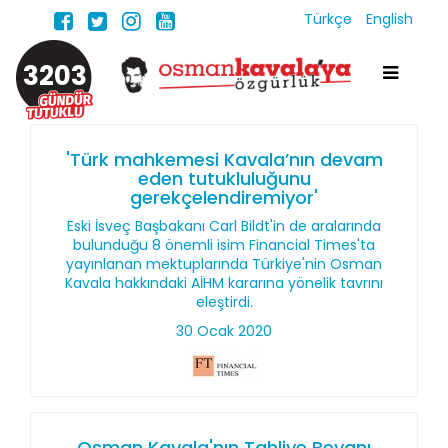
Türkçe
English
3203
'Türk mahkemesi Kavala’nın devam
eden tutukluluğunu
gerekçelendiremiyor'
Eski İsveç Başbakanı Carl Bildt'in de aralarında
bulunduğu 8 önemli isim Financial Times'ta
yayınlanan mektuplarında Türkiye'nin Osman
Kavala hakkındaki AİHM kararına yönelik tavrını
eleştirdi.
30 Ocak 2020
Osman Kavala'nın Tahliye Beyanı